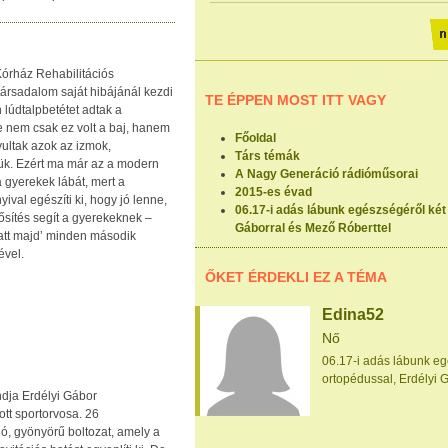
Kórház Rehabilitációs
társadalom saját hibájánál kezdi
TE ÉPPEN MOST ITT VAGY
 lúdtalpbetétet adtak a
e nem csak ez volt a baj, hanem
Főoldal
yultak azok az izmok,
Társ témák
ük. Ezért ma már az a modern
A Nagy Generáció rádióműsorai
a gyerekek lábát, mert a
2015-es évad
ival egészíti ki, hogy jó lenne,
06.17-i adás lábunk egészségéről két
sítés segít a gyerekeknek –
Gáborral és Mező Róberttel
iatt majd’ minden második
ével.
ŐKET ÉRDEKLI EZ A TÉMA
Edina52
Nő
06.17-i adás lábunk eg
ortopédussal, Erdélyi 
ndja Erdélyi Gábor
ott sportorvosa. 26
ló, gyönyörű boltozat, amely a