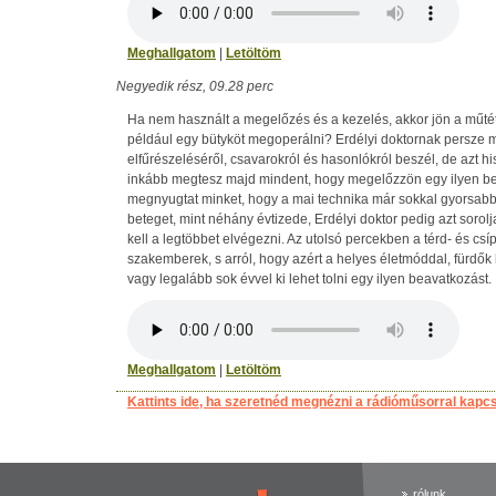
Meghallgatom
|
Letöltöm
Negyedik rész, 09.28 perc
Ha nem használt a megelőzés és a kezelés, akkor jön a műtét
például egy bütyköt megoperálni? Erdélyi doktornak persze 
elfűrészeléséről, csavarokról és hasonlókról beszél, de azt hi
inkább megtesz majd mindent, hogy megelőzzön egy ilyen be
megnyugtat minket, hogy a mai technika már sokkal gyorsabban
beteget, mint néhány évtizede, Erdélyi doktor pedig azt sorol
kell a legtöbbet elvégezni. Az utolsó percekben a térd- és csí
szakemberek, s arról, hogy azért a helyes életmóddal, fürdők
vagy legalább sok évvel ki lehet tolni egy ilyen beavatkozást.
Meghallgatom
|
Letöltöm
Kattints ide, ha szeretnéd megnézni a rádióműsorral kapc
rólunk