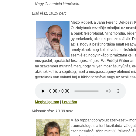
Nagy Generáció kérdéseire.
Első rész, 10.19 perc
Mező Róbert, a Jahn Ferenc Dél-pesti 
Osztályának vezetője mindjárt az orvos
a bajok felsorolását. Mint mondja, régen
gyerekeknek, akik ezt persze utálták. D
az is, hogy a betét hordása miatt elsatn
amelyeknek meg kellett volna erősödni
szemlélet, hogy inkább tornáztatni kell 
mozgástól, ugrálástól lesz egészséges. Ezt Erdélyi Gábor anny
ha szakember mutatná meg, hogy milyen mozgás, nyújtás, erő
akiknek kell is a segítség, mert a mozgásszegény életmód m
gyereknek van valami baj a lábboltozatával vagy az achillesz
Meghallgatom
|
Letöltöm
Második rész, 13.09 perc
A láb roppant bonyolult szerkezet – mo
traumatológus, a férfi kézilabda-válogat
csontocskából, több mint 30 ízületből ál