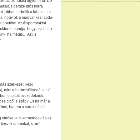
avitációs hatást egyenlíti ki. De
izált, s persze idős korra
al jobban terhelik a lábukat, ez
, hogy pl. a magyar kézilabda-
alpbetétet. Az élsportolóktól
doktor elmondja, hogy aszfalton
sünk, ha mégis… Azt is
z.
odás szerkezet, kezd
), mint a harántsüllyedés első
ben eltöltött évtizedeknek.
ges cipő is szép? És ha már a
 lábat, hanem a sarok nélküli
g elnöke, a cukorbetegek és az
ijesztő számokat, s arról