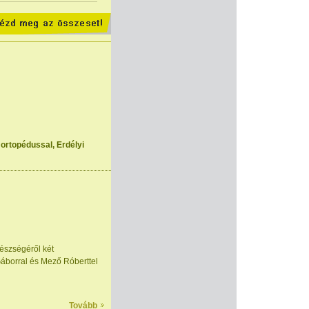
 ortopédussal, Erdélyi
észségéről két
Gáborral és Mező Róberttel
Tovább