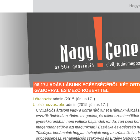
Hogya
06.17-I ADÁS LÁBUNK EGÉSZSÉGÉRŐL KÉT ORT
GÁBORRAL ÉS MEZŐ RÓBERTTEL
Létrehozta:
admin (2015. június 17. )
Utolsó hozzászóló:
admin (2015. június 17. )
Civilizációs ártalom vagy a korral járó tünet a lábunk válto
tesszük önfeledten tönkre magunkat, és mikor szembesülün
gyerekkorunkban nem voltunk hajlandók ronda, zárt cipőt hord
megengedhetjük-e ezt magunknak? Esztétika és egészség 
Túlsúlyos kortársaink hogyan óvhatják meg az ízületeiket a 
ortopédsebész, rehabilitációs szakorvos és Erdélyi Gábor ort