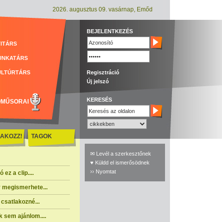
2026. augusztus 09. vasárnap, Emőd
BEJELENTKEZÉS
ITÁRS
UNKATÁRS
ULTÚRTÁRS
Regisztráció
Új jelszó
KERESÉS
ÓMŰSORAI
AKOZZ!
TAGOK
✉ Levél a szerkesztőnek
♥ Küldd el ismerősödnek
›› Nyomtat
ez a clip....
 megismerhete...
csatlakozné...
 sem ajánlom....