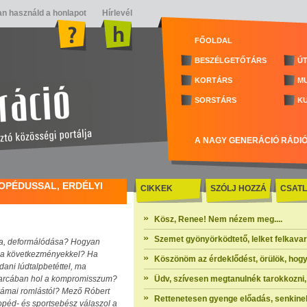
n használd a honlapot
Hírlevél
FŐOLDAL
BESZÉLGETŐTÁRS
ÚT
KORTÁRS
M
SORSTÁRS
K
A NAGY GENERÁCIÓ RÁDI
OPÉDUSSAL, ERDÉLYI
CIKKEK
SZÓLJ HOZZÁ
CSATL
Kösz, Renee! Nem nézem meg....
Szemet gyönyörködtető, lelket felkavaró 
zása, deformálódása? Hogyan
k a következményekkel? Ha
Köszönöm az érdeklődést, örülök, hogy
ani lúdtalpbetéttel, ma
harcában hol a kompromisszum?
Üdv, szívesen megtanulnék tarokkozni, 
drámai romlástól? Mező Róbert
Rettenetesen gyenge előadás, senkinek
opéd- és sportsebész válaszol a