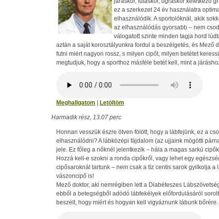
járáskor, futáskor, ugráskor keletkező gr
ez a szerkezet 24 év használatra optimal
elhasználódik. A sportolóknál, akik sokk
az elhasználódás gyorsabb – nem csoda
válogatott szinte minden tagja hord lúdt
aztán a saját korosztályunkra fordul a beszélgetés, és Mező 
futni miért nagyon rossz, s milyen cipőt, milyen betétet keres
megtudjuk, hogy a sporthoz másféle betét kell, mint a járásho
Meghallgatom
|
Letöltöm
Harmadik rész, 13.07 perc
Honnan vesszük észre ötven fölött, hogy a lábfejünk, ez a cs
elhasználódni? A lábközépi fájdalom (az ujjaink mögötti párna
jele. Ez főleg a nőknél jelentkezik – hála a magas sarkú cipők
Hozzá kell-e szokni a ronda cipőkről, vagy lehet egy egészsé
cipősaroknál tartunk – nem csak a tíz centis sarok gyilkolja a
vászoncipő is!
Mező doktor, aki nemrégiben lett a Diabéteszes Lábszövetsé
ebből a betegségből adódó lábfekélyek előfordulásáról sorolt 
beszélt, hogy miért és hogyan kell vigyáznunk lábunk bőrére.