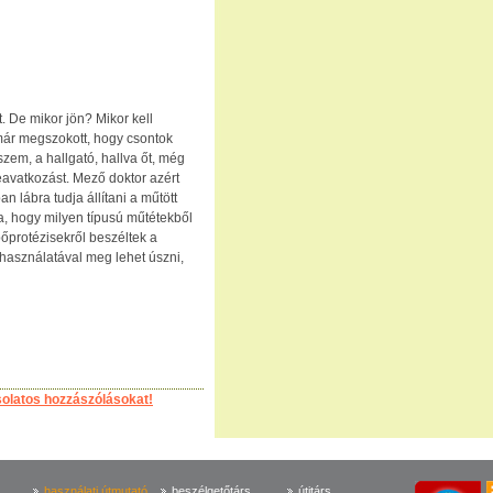
. De mikor jön? Mikor kell
már megszokott, hogy csontok
szem, a hallgató, hallva őt, még
avatkozást. Mező doktor azért
 lábra tudja állítani a műtött
ja, hogy milyen típusú műtétekből
pőprotézisekről beszéltek a
 használatával meg lehet úszni,
solatos hozzászólásokat!
használati útmutató
beszélgetőtárs
útitárs