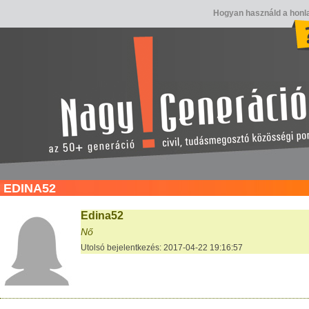
Hogyan használd a honl
EDINA52
Edina52
Nő
Utolsó bejelentkezés: 2017-04-22 19:16:57