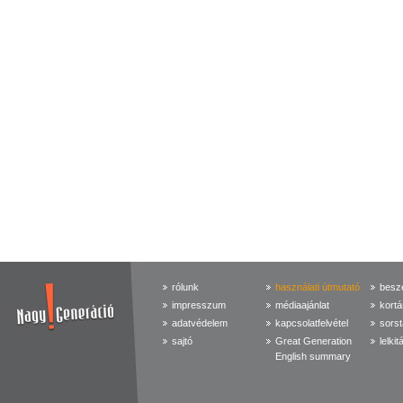
rólunk
használati útmutató
beszé
impresszum
médiaajánlat
kortá
adatvédelem
kapcsolatfelvétel
sorst
sajtó
Great Generation
lelkit
English summary