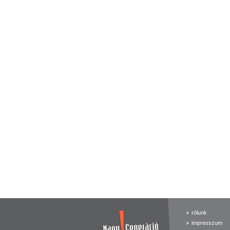
rólunk
impresszum