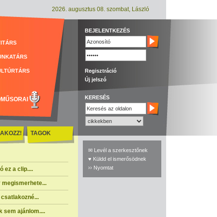
2026. augusztus 08. szombat, László
BEJELENTKEZÉS
ITÁRS
UNKATÁRS
ULTÚRTÁRS
Regisztráció
Új jelszó
KERESÉS
ÓMŰSORAI
AKOZZ!
TAGOK
✉ Levél a szerkesztőnek
♥ Küldd el ismerősödnek
›› Nyomtat
ez a clip....
 megismerhete...
csatlakozné...
 sem ajánlom....