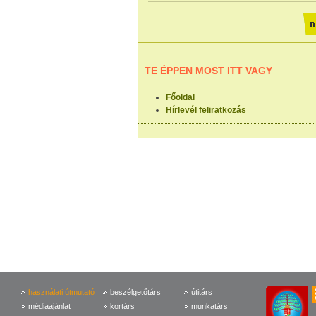
TE ÉPPEN MOST ITT VAGY
Főoldal
Hírlevél feliratkozás
használati útmutató
beszélgetőtárs
útitárs
médiaajánlat
kortárs
munkatárs