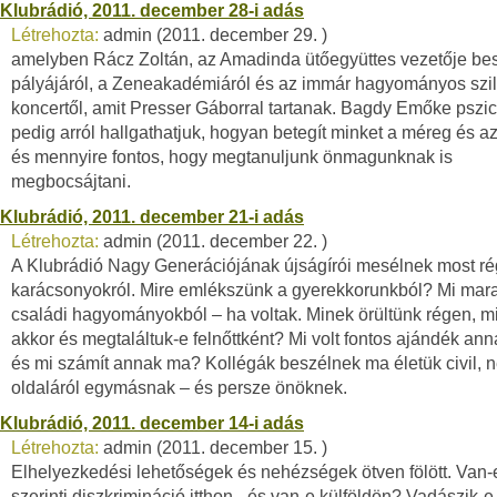
Klubrádió, 2011. december 28-i adás
Létrehozta:
admin (2011. december 29. )
amelyben Rácz Zoltán, az Amadinda ütőegyüttes vezetője be
pályájáról, a Zeneakadémiáról és az immár hagyományos szil
koncertől, amit Presser Gáborral tartanak. Bagdy Emőke pszi
pedig arról hallgathatjuk, hogyan betegít minket a méreg és az 
és mennyire fontos, hogy megtanuljunk önmagunknak is
megbocsájtani.
Klubrádió, 2011. december 21-i adás
Létrehozta:
admin (2011. december 22. )
A Klubrádió Nagy Generációjának újságírói mesélnek most ré
karácsonyokról. Mire emlékszünk a gyerekkorunkból? Mi mar
családi hagyományokból – ha voltak. Minek örültünk régen, mi
akkor és megtaláltuk-e felnőttként? Mi volt fontos ajándék an
és mi számít annak ma? Kollégák beszélnek ma életük civil, 
oldaláról egymásnak – és persze önöknek.
Klubrádió, 2011. december 14-i adás
Létrehozta:
admin (2011. december 15. )
Elhelyezkedési lehetőségek és nehézségek ötven fölött. Van-
szerinti diszkrimináció itthon - és van-e külföldön? Vadászik-e