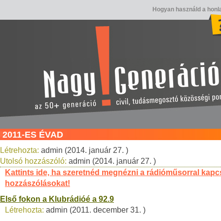
Hogyan használd a honl
2011-ES ÉVAD
Létrehozta:
admin (2014. január 27. )
Utolsó hozzászóló:
admin (2014. január 27. )
Kattints ide, ha szeretnéd megnézni a rádióműsorral kapc
hozzászólásokat!
Első fokon a Klubrádióé a 92.9
Létrehozta:
admin (2011. december 31. )