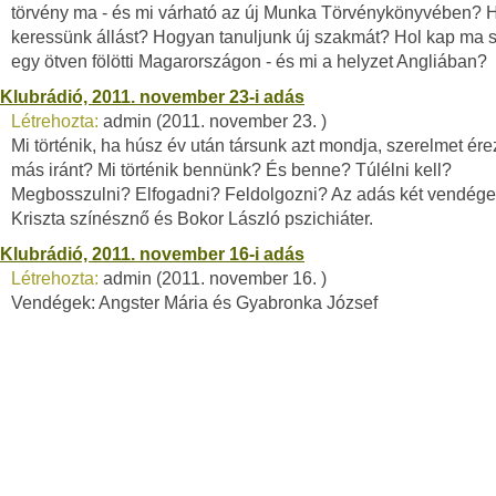
törvény ma - és mi várható az új Munka Törvénykönyvében?
keressünk állást? Hogyan tanuljunk új szakmát? Hol kap ma s
egy ötven fölötti Magarországon - és mi a helyzet Angliában?
Klubrádió, 2011. november 23-i adás
Létrehozta:
admin (2011. november 23. )
Mi történik, ha húsz év után társunk azt mondja, szerelmet ére
más iránt? Mi történik bennünk? És benne? Túlélni kell?
Megbosszulni? Elfogadni? Feldolgozni? Az adás két vendége
Kriszta színésznő és Bokor László pszichiáter.
Klubrádió, 2011. november 16-i adás
Létrehozta:
admin (2011. november 16. )
Vendégek: Angster Mária és Gyabronka József