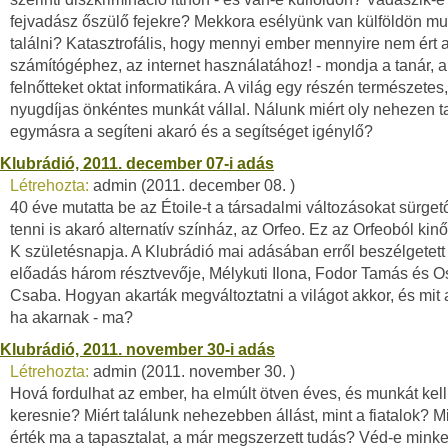
fejvadász őszülő fejekre? Mekkora esélyünk van külföldön m
találni? Katasztrofális, hogy mennyi ember mennyire nem ért 
számítógéphez, az internet használatához! - mondja a tanár, a
felnőtteket oktat informatikára. A világ egy részén természetes
nyugdíjas önkéntes munkát vállal. Nálunk miért oly nehezen ta
egymásra a segíteni akaró és a segítséget igénylő?
Klubrádió, 2011. december 07-i adás
Létrehozta:
admin (2011. december 08. )
40 éve mutatta be az Étoile-t a társadalmi változásokat sürgető
tenni is akaró alternatív színház, az Orfeo. Ez az Orfeoból kinő
K születésnapja. A Klubrádió mai adásában erről beszélgetett
előadás három résztvevője, Mélykuti Ilona, Fodor Tamás és 
Csaba. Hogyan akarták megváltoztatni a világot akkor, és mit 
ha akarnak - ma?
Klubrádió, 2011. november 30-i adás
Létrehozta:
admin (2011. november 30. )
Hová fordulhat az ember, ha elmúlt ötven éves, és munkát kell
keresnie? Miért találunk nehezebben állást, mint a fiatalok? M
érték ma a tapasztalat, a már megszerzett tudás? Véd-e minke