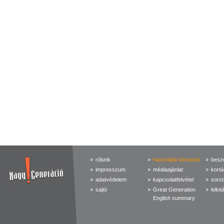
rólunk
használati útmutató
beszé
impresszum
médiaajánlat
kortá
adatvédelem
kapcsolatfelvétel
sorst
sajtó
Great Generation
lelkit
English summary