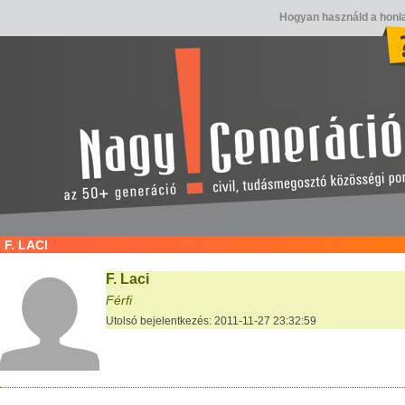
Hogyan használd a honl
F. LACI
F. Laci
Férfi
Utolsó bejelentkezés: 2011-11-27 23:32:59