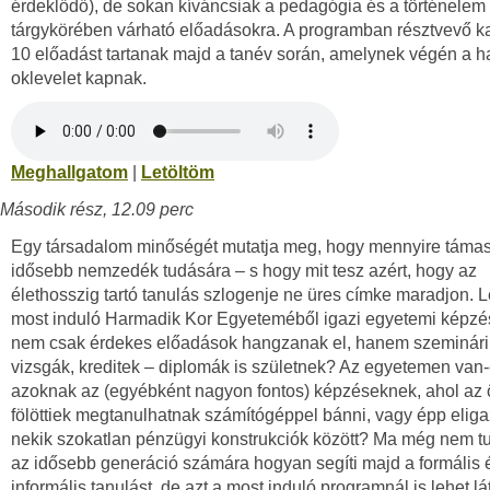
érdeklődő), de sokan kíváncsiak a pedagógia és a történelem
tárgykörében várható előadásokra. A programban résztvevő k
10 előadást tartanak majd a tanév során, amelynek végén a h
oklevelet kapnak.
Meghallgatom
|
Letöltöm
Második rész, 12.09 perc
Egy társadalom minőségét mutatja meg, hogy mennyire támas
idősebb nemzedék tudására – s hogy mit tesz azért, hogy az
élethosszig tartó tanulás szlogenje ne üres címke maradjon. L
most induló Harmadik Kor Egyeteméből igazi egyetemi képzés
nem csak érdekes előadások hangzanak el, hanem szeminár
vizsgák, kreditek – diplomák is születnek? Az egyetemen van-
azoknak az (egyébként nagyon fontos) képzéseknek, ahol az 
fölöttiek megtanulhatnak számítógéppel bánni, vagy épp eliga
nekik szokatlan pénzügyi konstrukciók között? Ma még nem t
az idősebb generáció számára hogyan segíti majd a formális 
informális tanulást, de azt a most induló programnál is lehet lá