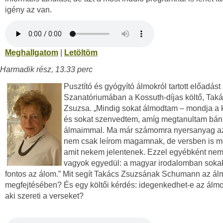
igény az van.
Meghallgatom
|
Letöltöm
Harmadik rész, 13.33 perc
Pusztító és gyógyító álmokról tartott előadást 
Szanatóriumában a Kossuth-díjas költő, Tak
Zsuzsa. „Mindig sokat álmodtam – mondja a 
és sokat szenvedtem, amíg megtanultam bán
álmaimmal. Ma már számomra nyersanyag a
nem csak leírom magamnak, de versben is m
amit nekem jelentenek. Ezzel egyébként ne
vagyok egyedül: a magyar irodalomban sokak
fontos az álom.” Mit segít Takács Zsuzsának Schumann az ál
megfejtésében? És egy költői kérdés: idegenkedhet-e az álmo
aki szereti a verseket?