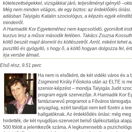
kötelezettségekkel, vizsgákkal járó, teljesítményt igénylő –okt
Még nem minden világos, de egy biztos: az érdeklődés óriási.
adásban Talyigás Katalin szociológus, a képzés egyik elindít
minderről.
A Harmadik Kor Egyeteméhez nem kapcsolódó, gyorsított irod
kurzus lesz a műsor második felében. Takács Zsuzsa Kossuth
költő beszél majd álomról és költészetről. Arról, miként lehet 
pusztító és gyógyító, s hogy ő, a költő hogyan dolgozza fel, ér
írja versbe álmait.
Első rész, 9.51 perc
Ha nem is elsőként, de két vidéki város és a 
Zsigmond Király Főiskola után az ELTE is me
szenior-képzést – mondja Talyigás Judit szoc
program egyik szervezője. A Harmadik Kor 
fantázianevű programot a Főváros támogatja
anyagilag, ezért tandíjat nem kell fizetni a le
hallgatóknak. Az érdeklődés óriási: még me
hirdették, de két nyugdíjas-szervezet belső tájékoztatója alap
500 fölött a jelentkezők száma. A legkurrensebb a pszichológi