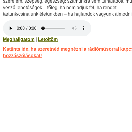
szerelem, szépség, egészség: számunkra sem túlhaladott, mú
vesző lehetőségek – főleg, ha nem adjuk fel, ha rendet
tartunk/csinálunk életünkben – ha hajlandók vagyunk álmodni
Meghallgatom
|
Letöltöm
Kattints ide, ha szeretnéd megnézni a rádióműsorral kapc
hozzászólásokat!