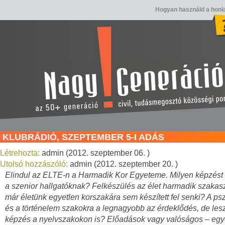
Hogyan használd a honl
KLUBRÁDIÓ, SZEPTEMBER 5-I ADÁS
Létrehozta:
admin (2012. szeptember 06. )
Utolsó hozzászóló:
admin (2012. szeptember 20. )
Elindul az ELTE-n a Harmadik Kor Egyeteme. Milyen képzést
a szenior hallgatóknak? Felkészülés az élet harmadik szakas
már életünk egyetlen korszakára sem készített fel senki? A ps
és a történelem szakokra a legnagyobb az érdeklődés, de les
képzés a nyelvszakokon is? Előadások vagy valóságos – egy