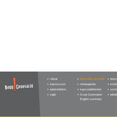
rólunk
használati útmutató
beszé
impresszum
médiaajánlat
kortá
adatvédelem
kapcsolatfelvétel
sorst
sajtó
Great Generation
lelkit
English summary