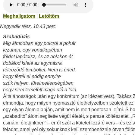
Meghallgatom
|
Letöltöm
Negyedik rész, 10.43 perc
Szabadulás
Míg álmodban egy polcról a pohár
lezuhan, egy vonatkupéban
földet lapátolsz, és az ablakon át
dobálod kifelé az egymásra
rétegződő tömböket. Nem is érted,
hogy fértél el eddig ennyire
szűk helyen, türelmetlenségében
hogy nem temetett maga alá a föld.
Általánosságok után egy konkrétum (az idézett vers). Takács
elmondja, hogy milyen nyomasztó élethelyzetben született ez 
egy olyan álom alapján, amit nem is mert pontosan leírni. S h
„szabadító” álom segítette végül életét, s persze költészetét. 
csinálni életünkben” – erről szól a kötetet lezáró vers – és ez 
feladat, amellyel oly sokunknak kell szembenéznie ötven fölöt