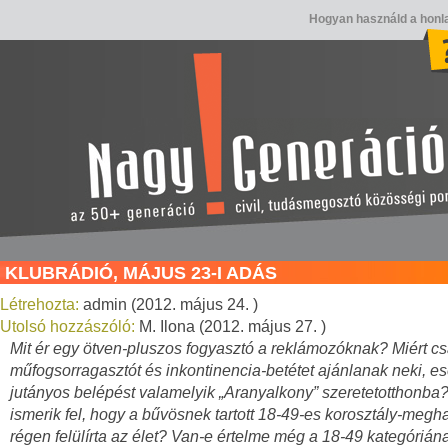
Hogyan használd a honl
KLUBRÁDIÓ, MÁJUS 23-I ADÁS
Létrehozta:
admin (2012. május 24. )
Utolsó hozzászóló:
M. Ilona (2012. május 27. )
Mit ér egy ötven-pluszos fogyasztó a reklámozóknak? Miért c
műfogsorragasztót és inkontinencia-betétet ajánlanak neki, es
jutányos belépést valamelyik „Aranyalkony” szeretetotthonba
ismerik fel, hogy a bűvösnek tartott 18-49-es korosztály-megh
régen felülírta az élet? Van-e értelme még a 18-49 kategórián