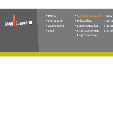
rólunk
használati útmutató
beszé
impresszum
médiaajánlat
kortá
adatvédelem
kapcsolatfelvétel
sorst
sajtó
Great Generation
lelkit
English summary