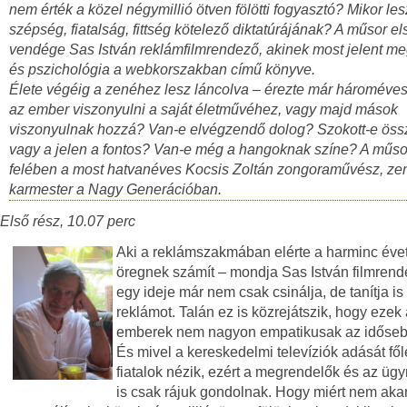
nem érték a közel négymillió ötven fölötti fogyasztó? Mikor le
szépség, fiatalság, fittség kötelező diktatúrájának? A műsor el
vendége Sas István reklámfilmrendező, akinek most jelent m
és pszichológia a webkorszakban című könyve.
Élete végéig a zenéhez lesz láncolva – érezte már hároméve
az ember viszonyulni a saját életművéhez, vagy majd mások
viszonyulnak hozzá? Van-e elvégzendő dolog? Szokott-e öss
vagy a jelen a fontos? Van-e még a hangoknak színe? A műs
felében a most hatvanéves Kocsis Zoltán zongoraművész, ze
karmester a Nagy Generációban.
Első rész, 10.07 perc
Aki a reklámszakmában elérte a harminc évet
öregnek számít – mondja Sas István filmrend
egy ideje már nem csak csinálja, de tanítja is
reklámot. Talán ez is közrejátszik, hogy ezek
emberek nem nagyon empatikusak az időseb
És mivel a kereskedelmi televíziók adását fől
fiatalok nézik, ezért a megrendelők és az ü
is csak rájuk gondolnak. Hogy miért nem akar