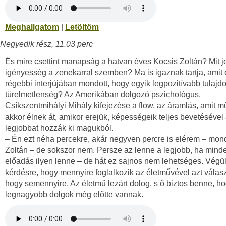
Meghallgatom
|
Letöltöm
Negyedik rész, 11.03 perc
És mire csettint manapság a hatvan éves Kocsis Zoltán? Mit j
igényesség a zenekarral szemben? Ma is igaznak tartja, amit
régebbi interjújában mondott, hogy egyik legpozitívabb tulaj
türelmetlenség? Az Amerikában dolgozó pszichológus,
Csíkszentmihályi Mihály kifejezése a flow, az áramlás, amit 
akkor élnek át, amikor erejük, képességeik teljes bevetésével
legjobbat hozzák ki magukból.
– Én ezt néha percekre, akár negyven percre is elérem – mon
Zoltán – de sokszor nem. Persze az lenne a legjobb, ha mind
előadás ilyen lenne – de hát ez sajnos nem lehetséges. Végül
kérdésre, hogy mennyire foglalkozik az életművével azt válasz
hogy semennyire. Az életmű lezárt dolog, s ő biztos benne, h
legnagyobb dolgok még előtte vannak.