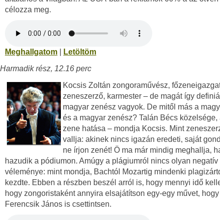
célozza meg.
Meghallgatom
|
Letöltöm
Harmadik rész, 12.16 perc
Kocsis Zoltán zongoraművész, főzeneigazgat
zeneszerző, karmester – de magát így definiál
magyar zenész vagyok. De mitől más a magy
és a magyar zenész? Talán Bécs közelsége, 
zene hatása – mondja Kocsis. Mint zeneszerz
vallja: akinek nincs igazán eredeti, saját gon
ne írjon zenét! Ö ma már mindig meghallja, h
hazudik a pódiumon. Amúgy a plágiumról nincs olyan negatív
véleménye: mint mondja, Bachtól Mozartig mindenki plagizárt
kezdte. Ebben a részben beszél arról is, hogy mennyi idő kelle
hogy zongoristaként annyira elsajátítson egy-egy művet, hogy
Ferencsik János is csettintsen.