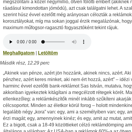
megszólítani a közel négymillió, ötven fölötti embert (akiknek
ráadásul kimondottan jómódú), azt csak találgatni lehet. A sz
szerint húsz évvel ezelőtt még arányosan célozták a reklámok
korosztályokat, míg ma sokan joggal érzik megalázónak, hog
maximum műfogsor-ragasztó fogyasztóként tekint rájuk.
Meghallgatom
|
Letöltöm
Másdik rész, 12.29 perc
„Akinek van pénze, azért jön hozzánk, akinek nincs, azért. Aki 
pénzhez, azért keres minket, aki nem ért hozzá, azért” – idézi 
harminc évvel ezelőtti bank-reklámot Sas István, mutatva, hog
akkoriban igyekeztek kitágítani a megcélzott rétegek körét. M
ellenkezőleg: a reklámkészítők minél inkább szűkíteni akarják
célcsoportot. Minden az életkor körül forog – holott mindenkin
legalább négy „kora” van: egy, ami a személyiben van; egy, 
érzi magát; egy, amennyinek kinéz; és egy, amit az mutat, amit
Ez a bigott, csak a 18-49 közöttieket célzó reklámdömping a
általános a világban: Az USA-ban a reklámok 60%-a az ötven f