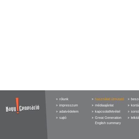
rólunk
használati útmutató
beszé
impresszum
médiaajánlat
kortá
adatvédelem
kapcsolatfelvétel
sorst
sajtó
Great Generation
lelkit
English summary