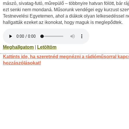
mászó, sivatag-futó, műrepülő – többnyire hatvan fölött, bár r
ezt senki nem mondaná. Műsorunk vendégei egy kurzust szer
Testnevelési Egyetemen, ahol a diákok olyan lelkesedéssel n
hallgatták ezeket az ikonokat, hogy maguk is meglepődtek.
Meghallgatom
|
Letöltöm
Kattints ide, ha szeretnéd megnézni a rádióműsorral kapc
hozzászólásokat!