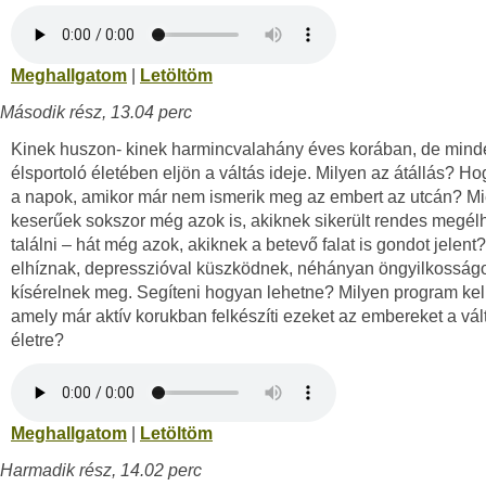
Meghallgatom
|
Letöltöm
Második rész, 13.04 perc
Kinek huszon- kinek harmincvalahány éves korában, de mind
élsportoló életében eljön a váltás ideje. Milyen az átállás? Ho
a napok, amikor már nem ismerik meg az embert az utcán? Mi
keserűek sokszor még azok is, akiknek sikerült rendes megél
találni – hát még azok, akiknek a betevő falat is gondot jelen
elhíznak, depresszióval küszködnek, néhányan öngyilkosság
kísérelnek meg. Segíteni hogyan lehetne? Milyen program kel
amely már aktív korukban felkészíti ezeket az embereket a vál
életre?
Meghallgatom
|
Letöltöm
Harmadik rész, 14.02 perc