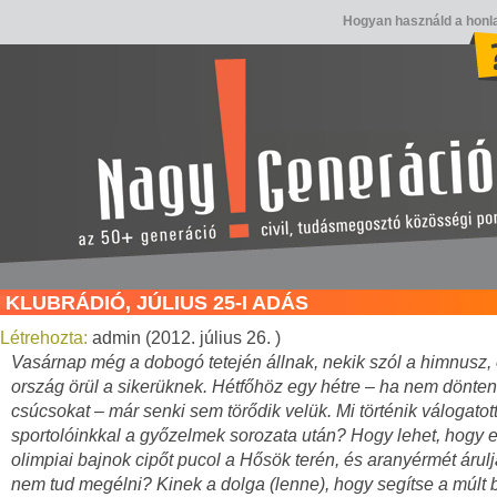
Hogyan használd a honl
KLUBRÁDIÓ, JÚLIUS 25-I ADÁS
Létrehozta:
admin (2012. július 26. )
Vasárnap még a dobogó tetején állnak, nekik szól a himnusz,
ország örül a sikerüknek. Hétfőhöz egy hétre – ha nem dönte
csúcsokat – már senki sem törődik velük. Mi történik válogatot
sportolóinkkal a győzelmek sorozata után? Hogy lehet, hogy 
olimpiai bajnok cipőt pucol a Hősök terén, és aranyérmét árulj
nem tud megélni? Kinek a dolga (lenne), hogy segítse a múlt b