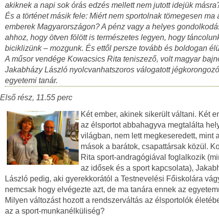
akiknek a napi sok órás edzés mellett nem jutott idejük másra
És a történet másik fele: Miért nem sportolnak tömegesen ma 
emberek Magyarországon? A pénz vagy a helyes gondolkodás
ahhoz, hogy ötven fölött is természetes legyen, hogy táncolun
biciklizünk – mozgunk. És ettől persze tovább és boldogan él
A műsor vendége Kowacsics Rita teniszező, volt magyar bajn
Jakabházy László nyolcvanhatszoros válogatott jégkorongozó
egyetemi tanár.
Első rész, 11.55 perc
Két ember, akinek sikerült váltani. Két e
az élsportot abbahagyva megtalálta hely
világban, nem lett megkeseredett, mint 
mások a barátok, csapattársak közül. K
Rita sport-andragógiával foglalkozik (m
az idősek és a sport kapcsolata), Jakab
László pedig, aki gyerekkorától a Testnevelési Főiskolára vágy
nemcsak hogy elvégezte azt, de ma tanára ennek az egyetem
Milyen változást hozott a rendszerváltás az élsportolók életéb
az a sport-munkanélküliség?