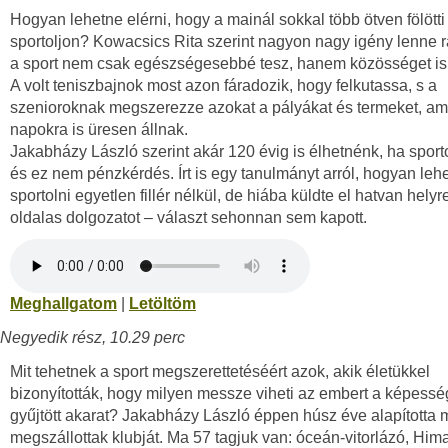
Hogyan lehetne elérni, hogy a mainál sokkal több ötven fölött
sportoljon? Kowacsics Rita szerint nagyon nagy igény lenne r
a sport nem csak egészségesebbé tesz, hanem közösséget is
A volt teniszbajnok most azon fáradozik, hogy felkutassa, s a
szenioroknak megszerezze azokat a pályákat és termeket, ame
napokra is üresen állnak.
Jakabházy László szerint akár 120 évig is élhetnénk, ha sport
és ez nem pénzkérdés. Írt is egy tanulmányt arról, hogyan lehe
sportolni egyetlen fillér nélkül, de hiába küldte el hatvan hely
oldalas dolgozatot – választ sehonnan sem kapott.
Meghallgatom
|
Letöltöm
Negyedik rész, 10.29 perc
Mit tehetnek a sport megszerettetéséért azok, akik életükkel
bizonyították, hogy milyen messze viheti az embert a képessé
gyűjtött akarat? Jakabházy László éppen húsz éve alapította 
megszállottak klubját. Ma 57 tagjuk van: óceán-vitorlázó, Hima