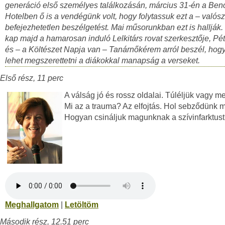
generáció első személyes találkozásán, március 31-én a Ben
Hotelben ő is a vendégünk volt, hogy folytassuk ezt a – valós
befejezhetetlen beszélgetést. Mai műsorunkban ezt is hallják.
kap majd a hamarosan induló Lelkitárs rovat szerkesztője, Pét
és – a Költészet Napja van – Tanárnőkérem arról beszél, hog
lehet megszerettetni a diákokkal manapság a verseket.
Első rész, 11 perc
A válság jó és rossz oldalai. Túléljük vagy m
Mi az a trauma? Az elfojtás. Hol sebződünk 
Hogyan csináljuk magunknak a szívinfarktus
Meghallgatom
|
Letöltöm
Második rész, 12.51 perc