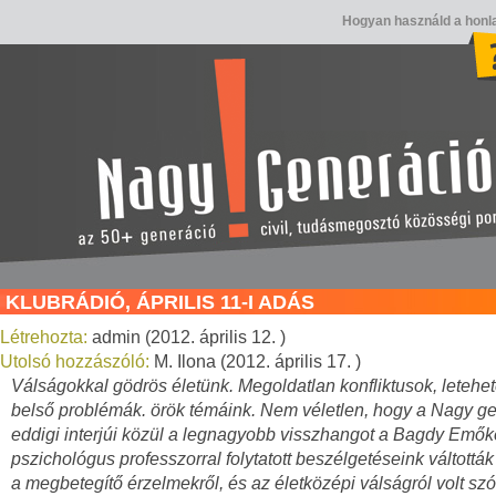
Hogyan használd a honl
KLUBRÁDIÓ, ÁPRILIS 11-I ADÁS
Létrehozta:
admin (2012. április 12. )
Utolsó hozzászóló:
M. Ilona (2012. április 17. )
Válságokkal gödrös életünk. Megoldatlan konfliktusok, letehet
belső problémák. örök témáink. Nem véletlen, hogy a Nagy g
eddigi interjúi közül a legnagyobb visszhangot a Bagdy Emők
pszichológus professzorral folytatott beszélgetéseink váltották
a megbetegítő érzelmekről, és az életközépi válságról volt sz