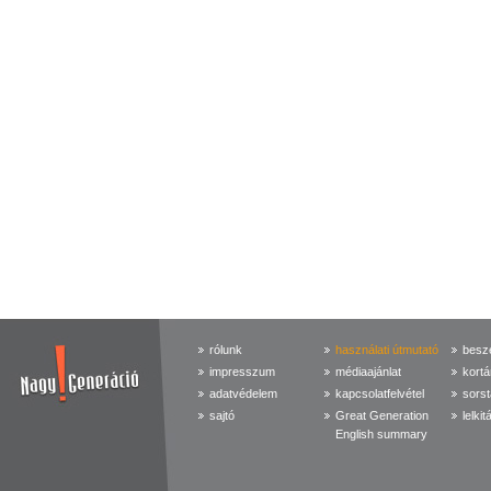
rólunk
használati útmutató
beszé
impresszum
médiaajánlat
kortá
adatvédelem
kapcsolatfelvétel
sorst
sajtó
Great Generation
lelkit
English summary