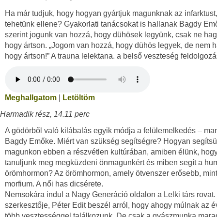
Ha már tudjuk, hogy hogyan gyártjuk magunknak az infarktust,
tehetünk ellene? Gyakorlati tanácsokat is hallanak Bagdy Emő
szerint jogunk van hozzá, hogy dühösek legyünk, csak ne hag
hogy ártson. „Jogom van hozzá, hogy dühös legyek, de nem 
hogy ártson!” A trauna lelektana. a belső veszteség feldolgozá
Meghallgatom
|
Letöltöm
Harmadik rész, 14.11 perc
A gödörből való kilábalás egyik módja a felülemelkedés – ma
Bagdy Emőke. Miért van szükség segítségre? Hogyan segíts
magunkon ebben a részvétlen kultúrában, amiben élünk, hog
tanuljunk meg megküzdeni önmagunkért és miben segít a hum
örömhormon? Az örömhormon, amely ötvenszer erősebb, mint
morfium. A női has dicsérete.
Nemsokára indul a Nagy Generáció oldalon a Lelki társ rovat
szerkesztője, Péter Edit beszél arról, hogy ahogy múlnak az é
több vesztességgel találkozunk. De csak a gyászmunka mara