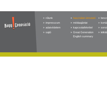
rólunk
használati útmutató
beszé
impresszum
médiaajánlat
kortá
adatvédelem
kapcsolatfelvétel
sorst
sajtó
Great Generation
lelkit
English summary