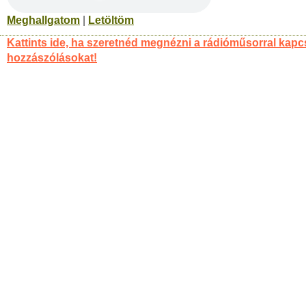
Meghallgatom
|
Letöltöm
Kattints ide, ha szeretnéd megnézni a rádióműsorral kapc
hozzászólásokat!