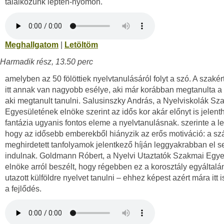
találkozunk lépten-nyomon.
Meghallgatom
|
Letöltöm
Harmadik rész, 13.50 perc
amelyben az 50 fölöttiek nyelvtanulásáról folyt a szó. A szakér
itt annak van nagyobb esélye, aki már korábban megtanulta a
aki megtanult tanulni. Salusinszky András, a Nyelviskolák Sz
Egyesületének elnöke szerint az idős kor akár előnyt is jelenth
fantázia ugyanis fontos eleme a nyelvtanulásnak. szerinte a le
hogy az idősebb emberekből hiányzik az erős motiváció: a s
meghirdetett tanfolyamok jelentkező híján leggyakrabban el 
indulnak. Goldmann Róbert, a Nyelvi Utaztatók Szakmai Egy
elnöke arról beszélt, hogy régebben ez a korosztály egyáltal
utazott külföldre nyelvet tanulni – ehhez képest azért mára itt i
a fejlődés.