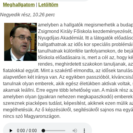
Meghallgatom
|
Letöltöm
Negyedik rész, 10.26 perc
amelyben a hallgatók megismerhetik a budap
Zsigmond Király Főiskola kezdeményezését,
Nyugdíjas Akadémiát. Itt a látogatók előadás
hallgathatnak az idős kor speciális problémái
tanulhatnak különféle tanfolyamokon, de bej
főiskola előadásaira is, mert a cél az, hogy 
rendes, meghirdetett szakokon tanuljanak, az
fiatalokkal együtt. Mint a szakértő elmondta, az idősek tanulá
alapvetően két iránya van. Az egyikben passzióból, kíváncsis
tanulnak olyan emberek, akik egész életükben aktívak voltak,
akarnak leállni. Erre egyre több lehetőség van. A másik rész a
amelyben olyan (gyakran nehezen megkapaszkodó) emberek
szereznek piacképes tudást, képesítést, akiknek ezen múlik az
megélhetésük. Az ő képzésükről, segítésükről sajnos ma egyá
nincs szó Magyarországon.