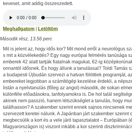
keveset, amit addig összeszedett.
Meghallgatom
|
Letöltöm
Második rész, 13.56 perc
Mit is jelent az, hogy idős kor? Mit mond erről a neurológus s
s mit a közvélekedés? Egy nagy európai felmérés tanúsága sz
emberek 42 alatt tartják fiatalnak magukat, 62-ig középkorúna
onnantól idősnek. És hogy állunk a tanulással? Toldi Tamás sz
a budapesti Újbudán szervezi a hatvan fölöttiek programját, a
embereket legjobban a számítógép kezelése érdekli, a népsz
listán a nyelvtanulás (főleg az angol) második, de sokan elm
különféle előadásokra, tanfolyamokra is. De hol talál segítsége
akinek nem passzió, hanem létszükséglet a tanulás, hogy mu
találhasson? A szakember szerint ennek sajnos nincsenek m
szervezett keretei nálunk. A Japánban járt szakember szerint o
megbecsülik a kort és a vele járó tapasztalatot – Európában (
Magyarországon is) viszont inkább a kor szerinti diszkriminác