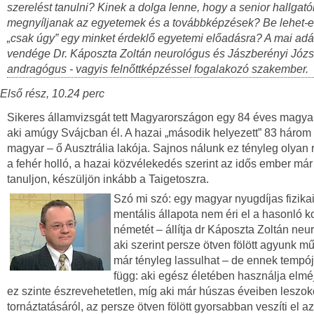
szerelést tanulni? Kinek a dolga lenne, hogy a senior hallgatók
megnyíljanak az egyetemek és a továbbképzések? Be lehet-e 
„csak úgy” egy minket érdeklő egyetemi előadásra? A mai ad
vendége Dr. Káposzta Zoltán neurológus és Jászberényi Józs
andragógus - vagyis felnőttképzéssel fogalakozó szakember.
Első rész, 10.24 perc
Sikeres államvizsgát tett Magyarországon egy 84 éves magyar 
aki amúgy Svájcban él. A hazai „második helyezett” 83 három 
magyar – ő Ausztrália lakója. Sajnos nálunk ez tényleg olyan r
a fehér holló, a hazai közvélekedés szerint az idős ember már
tanuljon, készüljön inkább a Taigetoszra.
Szó mi szó: egy magyar nyugdíjas fizika
mentális állapota nem éri el a hasonló k
németét – állítja dr Káposzta Zoltán neu
aki szerint persze ötven fölött agyunk 
már tényleg lassulhat – de ennek tempój
függ: aki egész életében használja elméj
ez szinte észrevehetetlen, míg aki már húszas éveiben leszok
tornáztatásáról, az persze ötven fölött gyorsabban veszíti el az