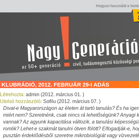
Hogyan használd a honl
KLUBRÁDIÓ, 2012. FEBRUÁR 29-I ADÁS
Létrehozta:
admin (2012. március 01. )
Utolsó hozzászóló:
Sofilu (2012. március 07. )
Divat-e Magyarországon az életen át tartó tanulás? És ha igen
miért nem? Szeretnénk, csak nincs rá lehetőségünk? Anyagi k
vannak? Az agyunk kapacitása változik, a tanulási képesség
romlik? Lehet-e szakmát tanulni ötven fölött? Elfogadják-e, ho
pusztán érdeklődésből szeretne mikrobiológiát vagy vízvezeté