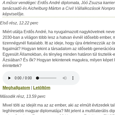
A műsor vendégei: Erdős André diplomata, Jóó Zsuzsa karrier
tanácsadó és Aichelburg Márton a Civil Vállalkozások Nonprofi
képviselője.
Első rész, 12.22 perc
Miért utálja Erdős André, ha nyugalmazott nagykövetnek neve
2030-ban a világon több lesz a hatvan évnél idősebb ember, m
tizennégynél fiatalabb. Itt az ideje, hogy újra értelmezzük az 
fogalmát? Hogyan tekint a társadalom az idősebb generációra
Egyesült Államokban, és tényleg minden határon túl tisztelik-e
Ázsiában? És ők? Hogyan tekintenek magukra, milyen képet l
érintettek?
Meghallgatom
|
Letöltöm
Második rész, 13.59 perc
Mivel tölti az idejét ma az az ember, aki az elmúlt évtizedek ta
leghíresebb magyar diplomatája? Mit jelent a multilaterális di