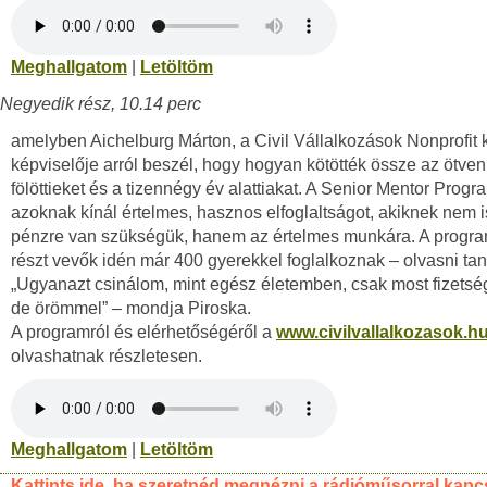
Meghallgatom
|
Letöltöm
Negyedik rész, 10.14 perc
amelyben Aichelburg Márton, a Civil Vállalkozások Nonprofit k
képviselője arról beszél, hogy hogyan kötötték össze az ötven
fölöttieket és a tizennégy év alattiakat. A Senior Mentor Progr
azoknak kínál értelmes, hasznos elfoglaltságot, akiknek nem i
pénzre van szükségük, hanem az értelmes munkára. A progr
részt vevők idén már 400 gyerekkel foglalkoznak – olvasni taní
„Ugyanazt csinálom, mint egész életemben, csak most fizetség
de örömmel” – mondja Piroska.
A programról és elérhetőségéről a
www.civilvallalkozasok.h
olvashatnak részletesen.
Meghallgatom
|
Letöltöm
Kattints ide, ha szeretnéd megnézni a rádióműsorral kapc