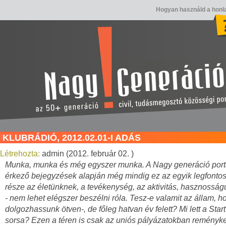
Hogyan használd a honl
KLUBRÁDIÓ, 2012.02.01-I ADÁS
Létrehozta:
admin (2012. február 02. )
Munka, munka és még egyszer munka. A Nagy generáció port
érkező bejegyzések alapján még mindig ez az egyik legfonto
része az életünknek, a tevékenység, az aktivitás, hasznosság
- nem lehet elégszer beszélni róla. Tesz-e valamit az állam, h
dolgozhassunk ötven-, de főleg hatvan év felett? Mi lett a Start
sorsa? Ezen a téren is csak az uniós pályázatokban remény