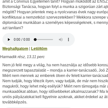
amit a Corvinus Egyetemen tanít? Hogyan működött az ENSZ
Biztonsági Tanácsa, hogyan folyt a munka a szigorúan zárt aj
mögött? Hogyan jelentek meg a nyolcvanas évek nagy európa
konfliktusai a nemzetközi szervezetekben? Mekkora szerepe 
diplomáciai munkában a személyes képességeknek, s mennyi
azt tanítani?
Meghallgatom
|
Letöltöm
Harmadik rész, 13.11 perc
Nem jó felé megy a világ, ha nem használja az idősebb korosz
megszerzett tapasztalatát – mondja a karrier-tanácsadó, Joó 
Miért nem mennek az emberek ötven év felett karrier-tanács
Nem tudják, hogy létezik ilyen, vagy tudják, de már nem hiszik
magukról, hogy lehet még esélyük? Miért nem támogatja már 
munkaadókat abban, hogy idősebbeket alkalmazzanak? Ma l
uniós pályázatokat kell figyelnie azoknak, akiket érdekel az át
továbbképzés.