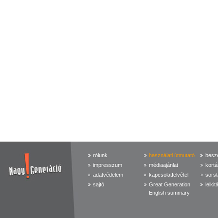
rólunk
használati útmutató
beszé
impresszum
médiaajánlat
kortá
adatvédelem
kapcsolatfelvétel
sorst
sajtó
Great Generation
lelkit
English summary