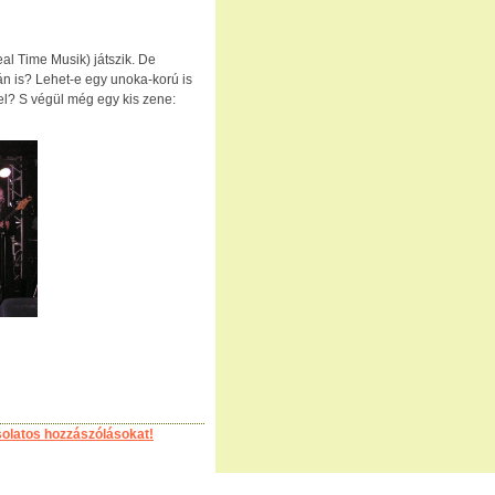
al Time Musik) játszik. De
án is? Lehet-e egy unoka-korú is
el? S végül még egy kis zene:
solatos hozzászólásokat!