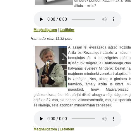
emberek London Katalinnak, s remén
általa – mi is?
Meghallgatom
|
Letöltöm
Harmadik rész, 11.32 perc
A lassan fél évszázada játszó Rozsd
Attila és Rózsaligeti László a műsor
bemutatás és a beszélgetés előtt 
ifjúságunk slágere, a Chattanooga ch
hatvanas évekre? Mindenki beatet hall
majdnem mindenki zenekart alapított,
is zenéljen. Nos, akkor, a gimiben i
formáció, amely azóta is kitart. Miér
magukról, hogy Magyarország
gitárzenekara, és miért párját ritkító, ahogy a régi slágerek gi
adják elő? Van, aki nappal villamosmérnök, van, aki sportkö
és kiadója, este azonban mindannyian zenészek.
Meghallgatom
|
Letöltöm