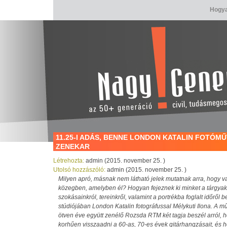
Hogya
11.25-I ADÁS, BENNE LONDON KATALIN FOTÓM
ZENEKAR
Létrehozta:
admin (2015. november 25. )
Utolsó hozzászóló:
admin (2015. november 25. )
Milyen apró, másnak nem látható jelek mutatnak arra, hogy v
közegben, amelyben él? Hogyan fejeznek ki minket a tárgyak? 
szokásainkról, tereinkről, valamint a portrékba foglalt időrő
stúdiójában London Katalin fotográfussal Mélykuti Ilona. A 
ötven éve együtt zenélő Rozsda RTM két tagja beszél arról,
korhűen visszaadni a 60-as, 70-es évek gitárhangzásait, és h