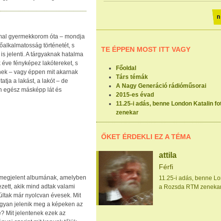
mal gyermekkorom óta – mondja
őalkalmatosság történetét, s
TE ÉPPEN MOST ITT VAGY
 is jelenti. A tárgyaknak hatalma
k éve fényképez lakótereket, s
Főoldal
enek – vagy éppen mit akarnak
Társ témák
atja a lakást, a lakót – de
A Nagy Generáció rádióműsorai
en egész másképp lát és
2015-es évad
11.25-i adás, benne London Katalin 
zenekar
ŐKET ÉRDEKLI EZ A TÉMA
attila
Férfi
 megjelent albumának, amelyben
11.25-i adás, benne L
zett, akik mind adtak valami
a Rozsda RTM zeneka
múltak már nyolcvan évesek. Mit
yan jelenik meg a képeken az
? Mit jelentenek ezek az