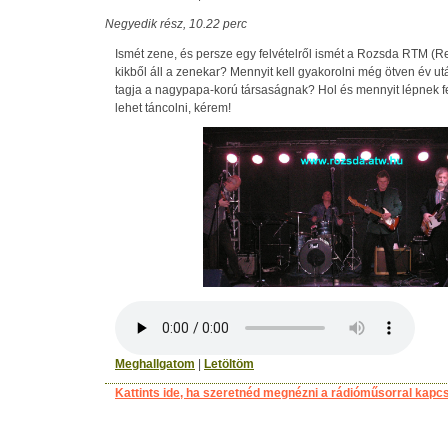
Negyedik rész, 10.22 perc
Ismét zene, és persze egy felvételről ismét a Rozsda RTM (Re
kikből áll a zenekar? Mennyit kell gyakorolni még ötven év ut
tagja a nagypapa-korú társaságnak? Hol és mennyit lépnek f
lehet táncolni, kérem!
Meghallgatom
|
Letöltöm
Kattints ide, ha szeretnéd megnézni a rádióműsorral kapc