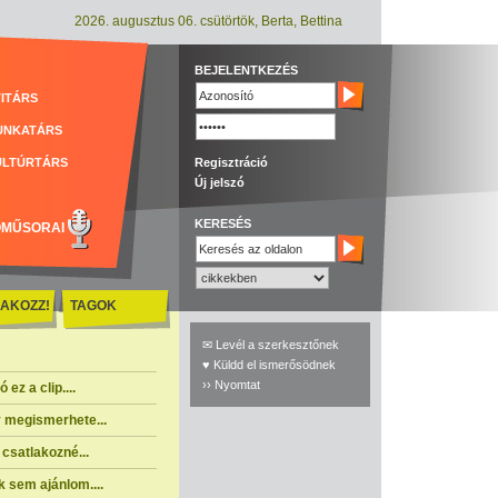
2026. augusztus 06. csütörtök, Berta, Bettina
BEJELENTKEZÉS
ITÁRS
UNKATÁRS
ULTÚRTÁRS
Regisztráció
Új jelszó
KERESÉS
ÓMŰSORAI
AKOZZ!
TAGOK
✉ Levél a szerkesztőnek
♥ Küldd el ismerősödnek
›› Nyomtat
ez a clip....
 megismerhete...
csatlakozné...
 sem ajánlom....