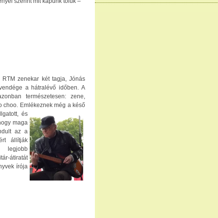
yei szerint mit kapunk tőlük –
a RTM zenekar két tagja, Jónás
 vendége a hátralévő időben. A
azonban természetesen: zene,
oo choo. Emlékeznek még
a késő
gatott, és
 hogy maga
ndult az a
t állítják
 legjobb
tár-átiratát
nyvek írója