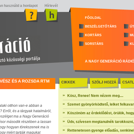
n használd a honlapot
Hírlevél
FŐOLDAL
BESZÉLGETŐTÁRS
ÚT
KORTÁRS
M
SORSTÁRS
K
A NAGY GENERÁCIÓ RÁDI
ŰVÉSZ ÉS A ROZSDA RTM
CIKKEK
SZÓLJ HOZZÁ
CSATL
Kösz, Renee! Nem nézem meg....
Szemet gyönyörködtető, lelket felkavaró 
alaki otthon van-e abban a
Erről, és a tárgyak hatalmáról,
Köszönöm az érdeklődést, örülök, hogy
l beszélget ma a Nagy Generáció
műsor második részében a lassan
Üdv, szívesen megtanulnék tarokkozni, 
 hogy hogyan törekszenek ma is
Rettenetesen gyenge előadás, senkinek
ogy miért tartják magukat