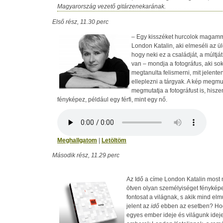
Magyarország vezető gitárzenekarának.
Első rész, 11.30 perc
– Egy kisszéket hurcolok magam
London Katalin, aki elmeséli az ül
hogy neki ez a családját, a múltját
van – mondja a fotográfus, aki so
megtanulta felismerni, mit jelent
elleplezni a tárgyak. A kép megmut
megmutatja a fotográfust is, hisz
fényképez, például egy férfi, mint egy nő.
Meghallgatom
|
Letöltöm
Második rész, 11.29 perc
Az Idő a címe London Katalin most
ötven olyan személyiséget fényképe
fontosat a világnak, s akik mind el
jelent az
idő
ebben az esetben? Hog
egyes ember ideje és világunk ideje