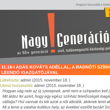
Hogyan használd a honl
11.18-I ADÁS KOVÁTS ADÉLLAL, A RADNÓTI SZÍN
LEENDŐ IGAZGATÓJÁVAL
Létrehozta:
admin (2015. november 18. )
Utolsó hozzászóló:
admin (2015. november 18. )
Hogyan vág neki az új szerepnek, amit nem a színpadon kell 
Mit áldoz fel azért, hogy egy egész színház felelősségét magá
vállalja? Hol vannak és kik azok a női alkotók, akiknek teret a
Mi a terve a valahai kultikus hely, az évekkel ezelőtt bezárt Sir