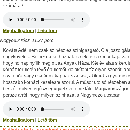
számára?
Meghallgatom
|
Letöltöm
Negyedik rész, 11.27 perc
Kováts Adél nem csak színész és színigazgató. Ő a jószolgála
nagykövete a Bethesda kórháznak, s neki is sok munkája van
hogy holnap nyílik meg ott az Anyák Háza. Két év alatt sikerült
kórház területén lévő épületből kialakítani tíz olyan szobát, ah
olyan nők vagy családok kapnak szállást, akiknek a gyermek
hosszabb kórházi kezelésre szorul. A műsor utolsó részében a
beszél, milyen egészségügyet szeretne látni Magyarországon
persze arról, hogy milyen színházat a Nagymező utcában.
Meghallgatom
|
Letöltöm
Kattints ide, ha szeretnéd megnézni a rádióműsorral kapc