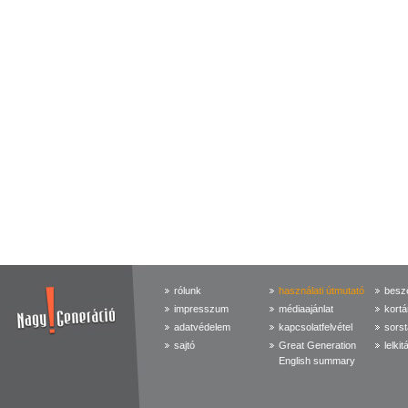
rólunk
használati útmutató
beszé
impresszum
médiaajánlat
kortá
adatvédelem
kapcsolatfelvétel
sorst
sajtó
Great Generation
lelkit
English summary