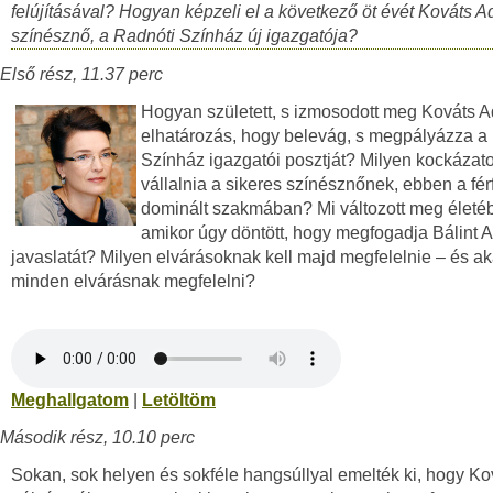
felújításával? Hogyan képzeli el a következő öt évét Kováts A
színésznő, a Radnóti Színház új igazgatója?
Első rész, 11.37 perc
Hogyan született, s izmosodott meg Kováts 
elhatározás, hogy belevág, s megpályázza a
Színház igazgatói posztját? Milyen kockázatok
vállalnia a sikeres színésznőnek, ebben a férf
dominált szakmában? Mi változott meg életé
amikor úgy döntött, hogy megfogadja Bálint 
javaslatát? Milyen elvárásoknak kell majd megfelelnie – és ak
minden elvárásnak megfelelni?
Meghallgatom
|
Letöltöm
Második rész, 10.10 perc
Sokan, sok helyen és sokféle hangsúllyal emelték ki, hogy Ko