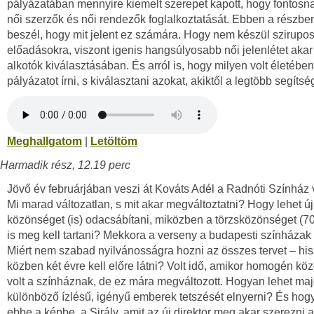
pályázatában mennyire kiemelt szerepet kapott, hogy fontosnak
női szerzők és női rendezők foglalkoztatását. Ebben a részben 
beszél, hogy mit jelent ez számára. Hogy nem készül szirupo
előadásokra, viszont igenis hangsúlyosabb női jelenlétet akar
alkotók kiválasztásában. És arról is, hogy milyen volt életébe
pályázatot írni, s kiválasztani azokat, akiktől a legtöbb segítsé
Meghallgatom
|
Letöltöm
Harmadik rész, 12.19 perc
Jövő év februárjában veszi át Kováts Adél a Radnóti Színház 
Mi marad változatlan, s mit akar megváltoztatni? Hogy lehet új,
közönséget (is) odacsábítani, miközben a törzsközönséget (7
is meg kell tartani? Mekkora a verseny a budapesti színházak
Miért nem szabad nyilvánosságra hozni az összes tervet – hi
közben két évre kell előre látni? Volt idő, amikor homogén k
volt a színháznak, de ez mára megváltozott. Hogyan lehet maj
különböző ízlésű, igényű emberek tetszését elnyerni? És hogya
ebbe a képbe, a Sirály, amit az új direktor meg akar szerezni 