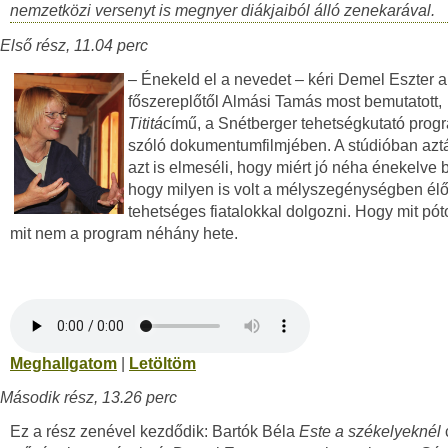
nemzetközi versenyt is megnyer diákjaiból álló zenekarával.
Első rész, 11.04 perc
– Énekeld el a nevedet – kéri Demel Eszter a
főszereplőtől Almási Tamás most bemutatott,
Tititá
című, a Snétberger tehetségkutató prog
szóló dokumentumfilmjében. A stúdióban azt
azt is elmeséli, hogy miért jó néha énekelve b
hogy milyen is volt a mélyszegénységben élő
tehetséges fiatalokkal dolgozni. Hogy mit póto
mit nem a program néhány hete.
Meghallgatom
|
Letöltöm
Második rész, 13.26 perc
Ez a rész zenével kezdődik: Bartók Béla
Este a székelyeknél