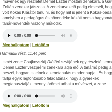
művének egy részletét Demel Eszter mostani zenekara, a Gár
Zoltán zenekar játszotta. A zenekarvezető pedig elmeséli, ho
volt Kokas Klárától tanulni, és hogy mit is jelent a Kokas-ped
amelyben a pedagógus és növendéke között nem a hagyomá
tanár-növendék viszony működik.
Meghallgatom
|
Letöltöm
Harmadik rész, 11.44 perc
Ismét zene: Csajkovszkij
Diótörő
szvitjének egy részletét ter
Demel Eszter veszprémi zenekara adja elő. A tanárnő pedig ar
beszél, hogyan is telnek a zenetanulás mindennapjai. És hogy
tartja egyik legfontosabb feladatának, hogy a gyerekek
megtapasztalják, mennyi örömet adhat a művészet, a zene.
Meghallgatom
|
Letöltöm