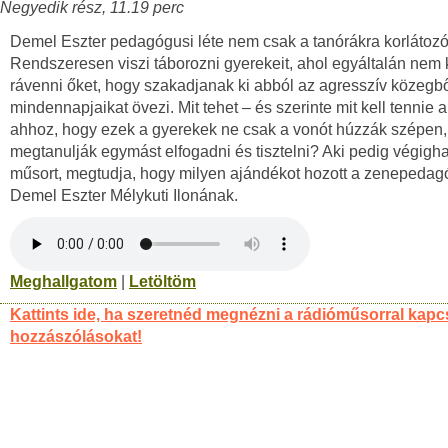
Negyedik rész, 11.19 perc
Demel Eszter pedagógusi léte nem csak a tanórákra korlátozó
Rendszeresen viszi táborozni gyerekeit, ahol egyáltalán nem
rávenni őket, hogy szakadjanak ki abból az agresszív közegbő
mindennapjaikat övezi. Mit tehet – és szerinte mit kell tennie 
ahhoz, hogy ezek a gyerekek ne csak a vonót húzzák szépen
megtanulják egymást elfogadni és tisztelni? Aki pedig végigha
műsort, megtudja, hogy milyen ajándékot hozott a zenepeda
Demel Eszter Mélykuti Ilonának.
Meghallgatom
|
Letöltöm
Kattints ide, ha szeretnéd megnézni a rádióműsorral kapc
hozzászólásokat!