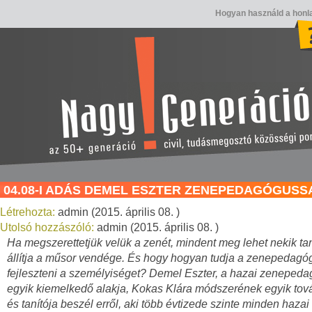
Hogyan használd a honl
04.08-I ADÁS DEMEL ESZTER ZENEPEDAGÓGUSS
Létrehozta:
admin (2015. április 08. )
Utolsó hozzászóló:
admin (2015. április 08. )
Ha megszerettetjük velük a zenét, mindent meg lehet nekik tan
állítja a műsor vendége. És hogy hogyan tudja a zenepedagó
fejleszteni a személyiséget? Demel Eszter, a hazai zenepeda
egyik kiemelkedő alakja, Kokas Klára módszerének egyik tov
és tanítója beszél erről, aki több évtizede szinte minden hazai