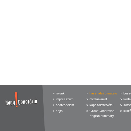
rólunk
használati útmutató
beszé
impresszum
médiaajánlat
kortá
adatvédelem
kapcsolatfelvétel
sorst
sajtó
Great Generation
lelkit
English summary