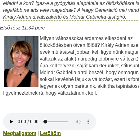
elfedni a kort? Igaz-e a gyógyítás alaptétele az öltözködésre is
legalább ne árts vele magadnak? A Nagy Generáció mai ven
Király Adrien divatszakértő és Molnár Gabriella újságíró.
Első rész 11.34 perc
Milyen változásokat érdemes elkezdeni az
öltözködésben ötven fölött? Király Adrien szer
évek múlásával jobban kell figyelnünk magun
változik az alak (márpedig többnyire változik)
újra kell tervezni saját karakterünket, stílusunk
Molnár Gabriella arról beszél, hogy önmagu
sokkal kevésbé látjuk a változást, ezért is fon
legyenek olyan barátaink, akik (ha tapintatosa
figyelmeztetnek rá, hogy változtatnunk kell.
Meghallgatom
|
Letöltöm