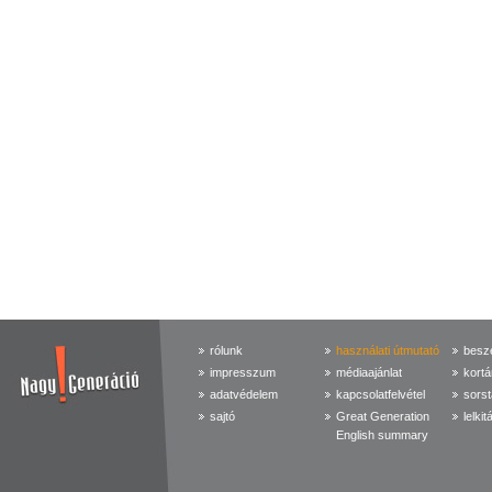
rólunk
használati útmutató
beszé
impresszum
médiaajánlat
kortá
adatvédelem
kapcsolatfelvétel
sorst
sajtó
Great Generation
lelkit
English summary