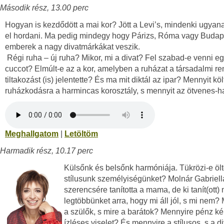
Második rész, 13.00 perc
Hogyan is kezdődött a mai kor? Jött a Levi’s, mindenki ugyan
el hordani. Ma pedig mindegy hogy Párizs, Róma vagy Budap
emberek a nagy divatmárkákat veszik.
Régi ruha – új ruha? Mikor, mi a divat? Fel szabad-e venni eg
cuccot? Elmúlt-e az a kor, amelyben a ruházat a társadalmi re
tiltakozást (is) jelentette? És ma mit diktál az ipar? Mennyit köl
ruházkodásra a harmincas korosztály, s mennyit az ötvenes-
Meghallgatom
|
Letöltöm
Harmadik rész, 10.17 perc
Külsőnk és belsőnk harmóniája. Tükrözi-e öl
stílusunk személyiségünket? Molnár Gabriell
szerencsére tanította a mama, de ki tanít(ott)
legtöbbünket arra, hogy mi áll jól, s mi nem? 
a szülők, s mire a barátok? Mennyire pénz k
ízléses viselet? És mennyire a stílusos, s a d