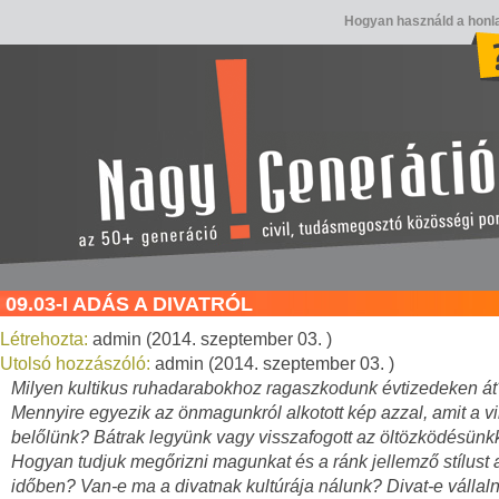
Hogyan használd a honl
09.03-I ADÁS A DIVATRÓL
Létrehozta:
admin (2014. szeptember 03. )
Utolsó hozzászóló:
admin (2014. szeptember 03. )
Milyen kultikus ruhadarabokhoz ragaszkodunk évtizedeken át
Mennyire egyezik az önmagunkról alkotott kép azzal, amit a vil
belőlünk? Bátrak legyünk vagy visszafogott az öltözködésünk
Hogyan tudjuk megőrizni magunkat és a ránk jellemző stílust 
időben? Van-e ma a divatnak kultúrája nálunk? Divat-e vállal