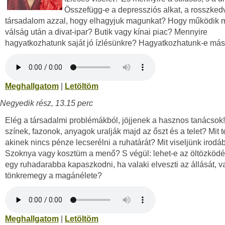
Összefügg-e a depressziós alkat, a rosszked
társadalom azzal, hogy elhagyjuk magunkat? Hogy működik 
válság után a divat-ipar? Butik vagy kínai piac? Mennyire
hagyatkozhatunk saját jó ízlésünkre? Hagyatkozhatunk-e má
Meghallgatom
|
Letöltöm
Negyedik rész, 13.15 perc
Elég a társadalmi problémákból, jöjjenek a hasznos tanácsok!
színek, fazonok, anyagok uralják majd az őszt és a telet? Mit t
akinek nincs pénze lecserélni a ruhatárát? Mit viseljünk irodá
Szoknya vagy kosztüm a menő? S végül: lehet-e az öltözködé
egy ruhadarabba kapaszkodni, ha valaki elveszti az állását, v
tönkremegy a magánélete?
Meghallgatom
|
Letöltöm