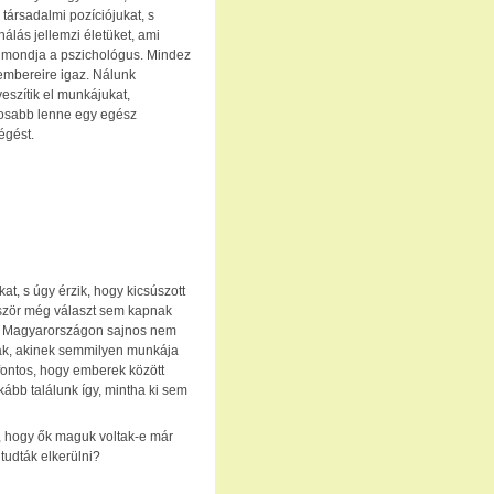
 társadalmi pozíciójukat, s
nálás jellemzi életüket, ami
– mondja a pszichológus. Mindez
embereire igaz. Nálunk
szítik el munkájukat,
tosabb lenne egy egész
iégést.
at, s úgy érzik, hogy kicsúszott
öbbször még választ sem kapnak
e. Magyarországon sajnos nem
nak, akinek semmilyen munkája
 fontos, hogy emberek között
kább találunk így, mintha ki sem
l, hogy ők maguk voltak-e már
tudták elkerülni?