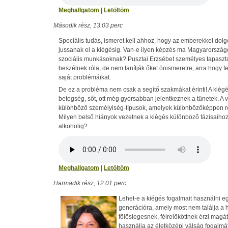
Meghallgatom
|
Letöltöm
Második rész, 13.03 perc
Speciális tudás, ismeret kell ahhoz, hogy az emberekkel do
jussanak el a kiégésig. Van-e ilyen képzés ma Magyarország
szociális munkásoknak? Pusztai Erzsébet személyes tapaszta
beszélnek róla, de nem tanítják őket önismeretre, arra hogy fe
saját problémáikat.
De ez a probléma nem csak a segítő szakmákat érinti! A kiég
betegség, sőt, ott még gyorsabban jelentkeznek a tünetek. A v
különböző személyiség-típusok, amelyek különbözőképpen rea
Milyen belső hiányok vezetnek a kiégés különböző fázisaihoz 
alkoholig?
Meghallgatom
|
Letöltöm
Harmadik rész, 12.01 perc
Lehet-e a kiégés fogalmait használni e
generációra, amely most nem találja a 
fölöslegesnek, félrelököttnek érzi magá
használja az életközépi válság fogalmá