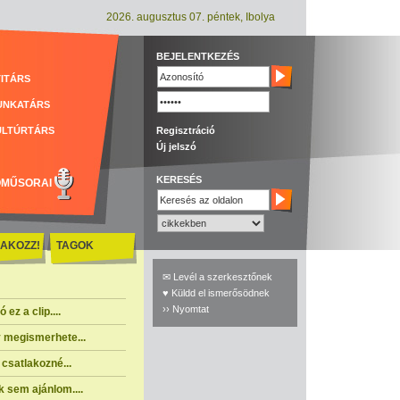
2026. augusztus 07. péntek, Ibolya
BEJELENTKEZÉS
ITÁRS
UNKATÁRS
ULTÚRTÁRS
Regisztráció
Új jelszó
KERESÉS
ÓMŰSORAI
AKOZZ!
TAGOK
✉ Levél a szerkesztőnek
♥ Küldd el ismerősödnek
›› Nyomtat
ez a clip....
 megismerhete...
csatlakozné...
 sem ajánlom....