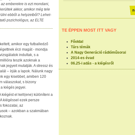
 az emberekre is ezt mondani,
erültek akkor, amikor még tele
ülni ebből a helyzetből? Lehet-
ató pszichológus, az ELTE
TE ÉPPEN MOST ITT VAGY
Főoldal
eltett, amikor egy futballedző
Társ témák
iégettnek érzi magát - mondja
A Nagy Generáció rádióműsorai
vizsgálatok indultak, s a
2014-es évad
millióra teszik azoknak a
06.25-i adás - a kiégésről
ak jegyeit mutatják. A stressz és
halál – írják a lapok. Nálunk nagy
ünk egy kisebbet, amiben 120
m válaszokat, s bizony
a kiégés jegyei.
iégést el kell(ene) különíteni a
. A kiégéssel ezek persze
 fokozatai, az
ógusok – azokban a szakmában
lkoznak.