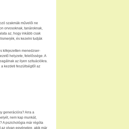
lgozó szakmák művelői ne
on orvosoknak, tanároknak,
lata az, hogy inkább csak
lismerjék, és kezelni tudják
és kifejezetten menedzser-
ezető helyzete, felelőssége. A
gálnak az ilyen szituációkra.
a kezdeti feszültségtől az
gy generációra? Arra a
helyét, nem kap munkát,
t? A pszichológia már régóta
t az olyan egyénekre, akik már