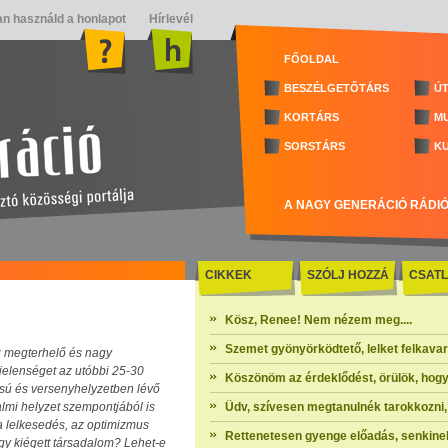
n használd a honlapot
Hírlevél
FŐOLDAL
BESZÉLGETŐTÁRS
ÚT
KORTÁRS
M
SORSTÁRS
K
A NAGY GENERÁCIÓ RÁDI
CIKKEK
SZÓLJ HOZZÁ
CSATL
Kösz, Renee! Nem nézem meg....
Szemet gyönyörködtető, lelket felkavaró 
eg megterhelő és nagy
jelenséget az utóbbi 25-30
Köszönöm az érdeklődést, örülök, hogy
ású és versenyhelyzetben lévő
lmi helyzet szempontjából is
Üdv, szívesen megtanulnék tarokkozni, 
 a lelkesedés, az optimizmus
Rettenetesen gyenge előadás, senkinek
gy kiégett társadalom? Lehet-e