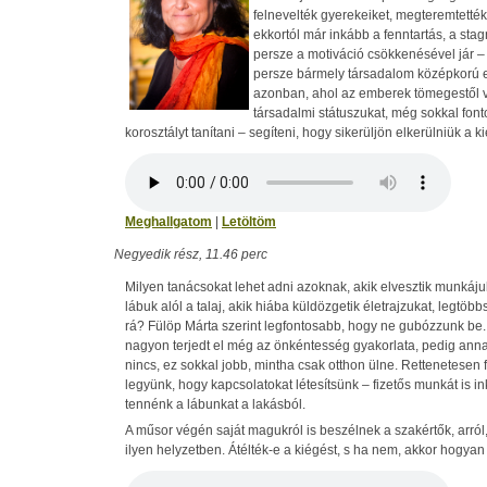
felnevelték gyerekeiket, megteremtették
ekkortól már inkább a fenntartás, a stag
persze a motiváció csökkenésével jár 
persze bármely társadalom középkorú 
azonban, ahol az emberek tömegestől ve
társadalmi státuszukat, még sokkal fon
korosztályt tanítani – segíteni, hogy sikerüljön elkerülniük a k
Meghallgatom
|
Letöltöm
Negyedik rész, 11.46 perc
Milyen tanácsokat lehet adni azoknak, akik elvesztik munkájuk
lábuk alól a talaj, akik hiába küldözgetik életrajzukat, legt
rá? Fülöp Márta szerint legfontosabb, hogy ne gubózzunk b
nagyon terjedt el még az önkéntesség gyakorlata, pedig an
nincs, ez sokkal jobb, mintha csak otthon ülne. Rettenetesen
legyünk, hogy kapcsolatokat létesítsünk – fizetős munkát is in
tennénk a lábunkat a lakásból.
A műsor végén saját magukról is beszélnek a szakértők, arró
ilyen helyzetben. Átélték-e a kiégést, s ha nem, akkor hogyan 