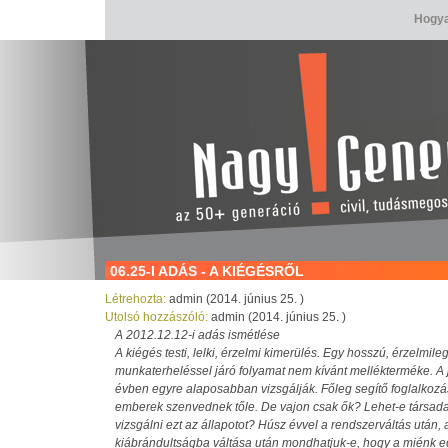
Hogya
06.25-I ADÁS - A KIÉGÉSRŐL
Létrehozta:
admin (2014. június 25. )
Utolsó hozzászóló:
admin (2014. június 25. )
A 2012.12.12-i adás ismétlése
A kiégés testi, lelki, érzelmi kimerülés. Egy hosszú, érzelmil
munkaterheléssel járó folyamat nem kívánt mellékterméke. A 
évben egyre alaposabban vizsgálják. Főleg segítő foglalkoz
emberek szenvednek tőle. De vajon csak ők? Lehet-e társada
vizsgálni ezt az állapotot? Húsz évvel a rendszerváltás után,
kiábrándultságba váltása után mondhatjuk-e, hogy a miénk e