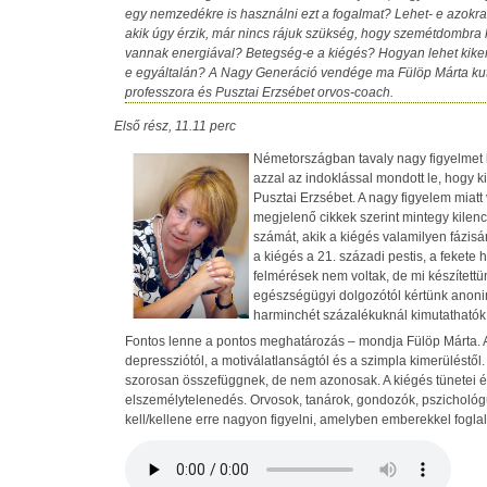
egy nemzedékre is használni ezt a fogalmat? Lehet- e azokra
akik úgy érzik, már nincs rájuk szükség, hogy szemétdombra k
vannak energiával? Betegség-e a kiégés? Hogyan lehet kiker
e egyáltalán? A Nagy Generáció vendége ma Fülöp Márta kut
professzora és Pusztai Erzsébet orvos-coach.
Első rész, 11.11 perc
Németországban tavaly nagy figyelmet k
azzal az indoklással mondott le, hogy k
Pusztai Erzsébet. A nagy figyelem miatt 
megjelenő cikkek szerint mintegy kilenc
számát, akik a kiégés valamilyen fázisán
a kiégés a 21. századi pestis, a fekete 
felmérések nem voltak, de mi készített
egészségügyi dolgozótól kértünk anoni
harminchét százalékuknál kimutathatók 
Fontos lenne a pontos meghatározás – mondja Fülöp Márta. A k
depressziótól, a motiválatlanságtól és a szimpla kimerüléstől
szorosan összefüggnek, de nem azonosak. A kiégés tünetei és
elszemélytelenedés. Orvosok, tanárok, gondozók, pszichol
kell/kellene erre nagyon figyelni, amelyben emberekkel fogla