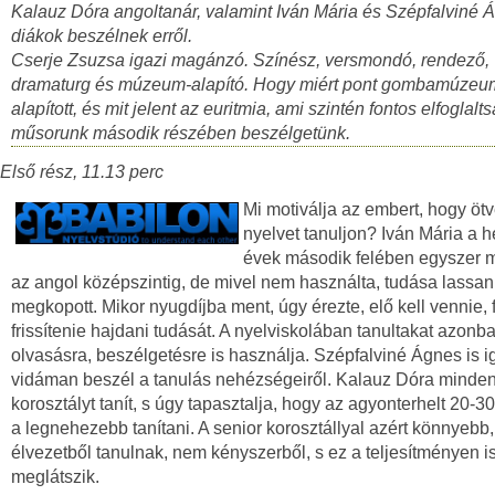
Kalauz Dóra angoltanár, valamint Iván Mária és Szépfalviné 
diákok beszélnek erről.
Cserje Zsuzsa igazi magánzó. Színész, versmondó, rendező,
dramaturg és múzeum-alapító. Hogy miért pont gombamúzeu
alapított, és mit jelent az euritmia, ami szintén fontos elfoglalts
műsorunk második részében beszélgetünk.
Első rész, 11.13 perc
Mi motiválja az embert, hogy ötve
nyelvet tanuljon? Iván Mária a 
évek második felében egyszer má
az angol középszintig, de mivel nem használta, tudása lassan
megkopott. Mikor nyugdíjba ment, úgy érezte, elő kell vennie, f
frissítenie hajdani tudását. A nyelviskolában tanultakat azon
olvasásra, beszélgetésre is használja. Szépfalviné Ágnes is i
vidáman beszél a tanulás nehézségeiről. Kalauz Dóra minde
korosztályt tanít, s úgy tapasztalja, hogy az agyonterhelt 20-3
a legnehezebb tanítani. A senior korosztállyal azért könnyebb,
élvezetből tanulnak, nem kényszerből, s ez a teljesítményen i
meglátszik.