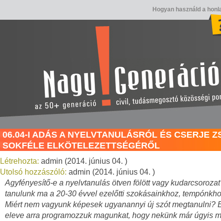
Hogyan használd a honl
06.04-I ADÁS A NYELVTANULÁSRÓL ÉS CSERJE 
SOKFÉLE ELKÖTELEZETTSÉGÉRŐL
Létrehozta:
admin (2014. június 04. )
Utolsó hozzászóló:
admin (2014. június 04. )
Agyfényesítő-e a nyelvtanulás ötven fölött vagy kudarcsoroz
tanulunk ma a 20-30 évvel ezelőtti szokásainkhoz, tempónkh
Miért nem vagyunk képesek ugyanannyi új szót megtanulni? 
eleve arra programozzuk magunkat, hogy nekünk már úgyis 