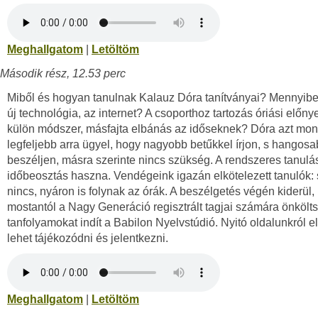
Meghallgatom
|
Letöltöm
Második rész, 12.53 perc
Miből és hogyan tanulnak Kalauz Dóra tanítványai? Mennyibe
új technológia, az internet? A csoporthoz tartozás óriási előnye
külön módszer, másfajta elbánás az időseknek? Dóra azt mon
legfeljebb arra ügyel, hogy nagyobb betűkkel írjon, s hangos
beszéljen, másra szerinte nincs szükség. A rendszeres tanulá
időbeosztás haszna. Vendégeink igazán elkötelezett tanulók:
nincs, nyáron is folynak az órák. A beszélgetés végén kiderül,
mostantól a Nagy Generáció regisztrált tagjai számára önkölt
tanfolyamokat indít a Babilon Nyelvstúdió. Nyitó oldalunkról e
lehet tájékozódni és jelentkezni.
Meghallgatom
|
Letöltöm