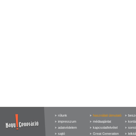
rólunk
használati útmutató
beszé
impresszum
médiaajánlat
kortá
adatvédelem
kapcsolatfelvétel
sorst
sajtó
Great Generation
lelkit