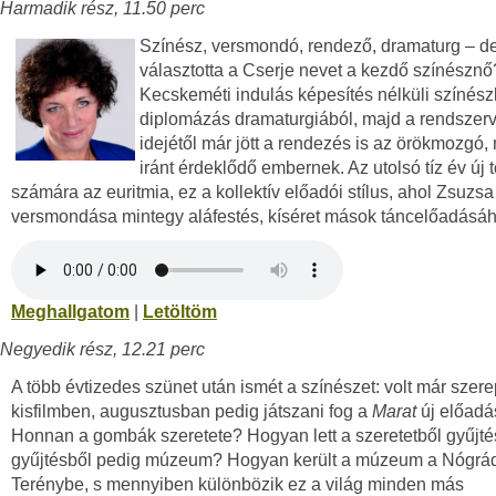
Harmadik rész, 11.50 perc
Színész, versmondó, rendező, dramaturg – d
választotta a Cserje nevet a kezdő színésznő
Kecskeméti indulás képesítés nélküli színész
diplomázás dramaturgiából, majd a rendszerv
idejétől már jött a rendezés is az örökmozgó,
iránt érdeklődő embernek. Az utolsó tíz év új 
számára az euritmia, ez a kollektív előadói stílus, ahol Zsuzsa
versmondása mintegy aláfestés, kíséret mások táncelőadásáh
Meghallgatom
|
Letöltöm
Negyedik rész, 12.21 perc
A több évtizedes szünet után ismét a színészet: volt már szere
kisfilmben, augusztusban pedig játszani fog a
Marat
új előadá
Honnan a gombák szeretete? Hogyan lett a szeretetből gyűjté
gyűjtésből pedig múzeum? Hogyan került a múzeum a Nógrá
Terénybe, s mennyiben különbözik ez a világ minden más