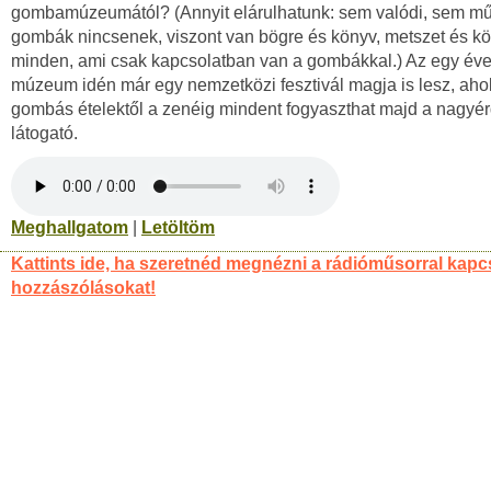
gombamúzeumától? (Annyit elárulhatunk: sem valódi, sem m
gombák nincsenek, viszont van bögre és könyv, metszet és k
minden, ami csak kapcsolatban van a gombákkal.) Az egy éve 
múzeum idén már egy nemzetközi fesztivál magja is lesz, aho
gombás ételektől a zenéig mindent fogyaszthat majd a nagy
látogató.
Meghallgatom
|
Letöltöm
Kattints ide, ha szeretnéd megnézni a rádióműsorral kapc
hozzászólásokat!