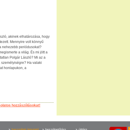
ászló, akinek elhatározása, hogy
tezett. Mennyire volt könnyű
 a nehezebb periódusokat?
megismerte a világ. És mi jött a
atatlan Polgár László? Mi az a
 a személyiségre? Ha valaki
lhat honlapukon, a
solatos hozzászólásokat!
használati útmutató
beszélgetőtárs
útitárs