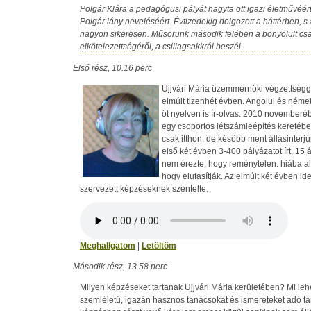
Polgár Klára a pedagógusi pályát hagyta ott igazi életművéér
Polgár lány neveléséért. Évtizedekig dolgozott a háttérben, s
nagyon sikeresen. Műsorunk második felében a bonyolult család
elkötelezettségéről, a csillagsakkról beszél.
Első rész, 10.16 perc
Ujjvári Mária üzemmérnöki végzettségge
elmúlt tizenhét évben. Angolul és néme
öt nyelven is ír-olvas. 2010 novemberéb
egy csoportos létszámleépítés keretében.
csak itthon, de később ment állásinterj
első két évben 3-400 pályázatot írt, 15 á
nem érezte, hogy reménytelen: hiába alk
hogy elutasítják. Az elmúlt két évben id
szervezett képzéseknek szentelte.
Meghallgatom
|
Letöltöm
Második rész, 13.58 perc
Milyen képzéseket tartanak Ujjvári Mária kerületében? Mi lehe
szemléletű, igazán hasznos tanácsokat és ismereteket adó ta