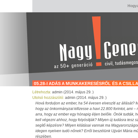
Hogya
05.28-I ADÁS A MUNKAKERESÉSRŐL ÉS A CSIL
Létrehozta:
admin (2014. május 29. )
Utolsó hozzászóló:
admin (2014. május 29. )
Hová forduljon az ember, ha 54 évesen elveszíti az állását? Mily
hogy az önkormányzat kifizesse a havi 22.800 forintot, ami –
arra, hogy az ember egy hónapig éljen belőle. Önök tudták, 
kell végezni ahhoz, hogy folyósítják? Milyen új tudásra tesz s
segítő képzésre? Milyen kilátásai vannak ma Magyarországon 
idegen nyelven tudó nőnek? Erről beszélünk Ujjvári Mária 
részében.