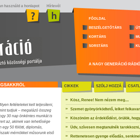
n használd a honlapot
Hírlevél
FŐOLDAL
BESZÉLGETŐTÁRS
ÚT
KORTÁRS
M
SORSTÁRS
K
A NAGY GENERÁCIÓ RÁDI
LAGSAKKRÓL
CIKKEK
SZÓLJ HOZZÁ
CSATL
Kösz, Renee! Nem nézem meg....
en feltételeket kell teljesíteni,
Szemet gyönyörködtető, lelket felkavaró 
 mint tudjuk – megalázó összeg
hogy 30 nap önkéntes munkát is
Köszönöm az érdeklődést, örülök, hogy
zert az, akinek van lehetősége
egy 50 fölötti, diplomás,
Üdv, szívesen megtanulnék tarokkozni, 
műszaki mérnökkel műsorunk első
Rettenetesen gyenge előadás, senkinek