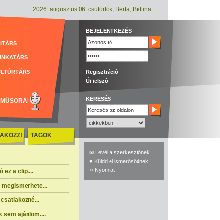
2026. augusztus 06. csütörtök, Berta, Bettina
BEJELENTKEZÉS
ITÁRS
UNKATÁRS
ULTÚRTÁRS
Regisztráció
Új jelszó
KERESÉS
ÓMŰSORAI
AKOZZ!
TAGOK
✉ Levél a szerkesztőnek
♥ Küldd el ismerősödnek
›› Nyomtat
ez a clip....
 megismerhete...
csatlakozné...
 sem ajánlom....