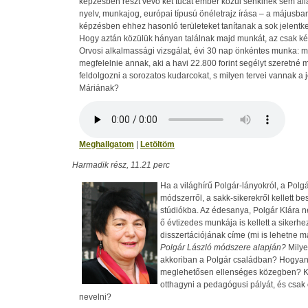
képzésben részt vevő két tucat ember közül senkinek sem ál
nyelv, munkajog, európai típusú önéletrajz írása – a májusban
képzésben ehhez hasonló területeket tanítanak a sok jelentk
Hogy aztán közülük hányan találnak majd munkát, az csak kés
Orvosi alkalmassági vizsgálat, évi 30 nap önkéntes munka: mi
megfelelnie annak, aki a havi 22.800 forint segélyt szeretn
feldolgozni a sorozatos kudarcokat, s milyen tervei vannak a 
Máriának?
Meghallgatom
|
Letöltöm
Harmadik rész, 11.21 perc
Ha a világhírű Polgár-lányokról, a Polgá
módszerről, a sakk-sikerekről kellett be
stúdiókba. Az édesanya, Polgár Klára n
ő évtizedes munkája is kellett a sikerhe
disszertációjának címe (mi is lehetne 
Polgár László módszere alapján?
Milye
akkoriban a Polgár családban? Hogyan 
meglehetősen ellenséges közegben? K
otthagyni a pedagógusi pályát, és csak o
nevelni?