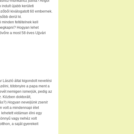
láshoz-munkához jutnia? Angol
 indult újabb kerületi
ezőből kiválogatott 60 embernek.
őbb derül ki.
 minden feltételnek kell
é megkapni? Hogyan lehet
jövőre a most 58 éves Ujjvári
r László által kigondolt nevelési
szélni, többnyire a papa ment a
evét nemigen ismerjük, pedig az
z. Közben doktorált,
más?)
Hogyan neveljünk zsenit
n volt a mindennapi élet
lehetett vidáman élni egy
önnyű vagy nehéz volt
tthon, a saját gyerekeit