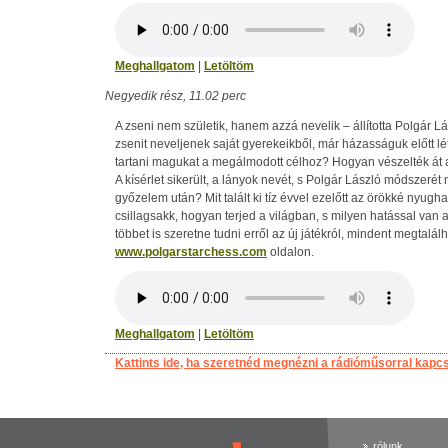
Meghallgatom
|
Letöltöm
Negyedik rész, 11.02 perc
A zseni nem születik, hanem azzá nevelik – állította Polgár L
zsenit neveljenek saját gyerekeikből, már házasságuk előtt lé
tartani magukat a megálmodott célhoz? Hogyan vészelték át
A kísérlet sikerült, a lányok nevét, s Polgár László módszerét 
győzelem után? Mit talált ki tíz évvel ezelőtt az örökké nyugh
csillagsakk, hogyan terjed a világban, s milyen hatással van
többet is szeretne tudni erről az új játékról, mindent megtalá
www.polgarstarchess.com
oldalon.
Meghallgatom
|
Letöltöm
Kattints ide, ha szeretnéd megnézni a rádióműsorral kapc
rólunk