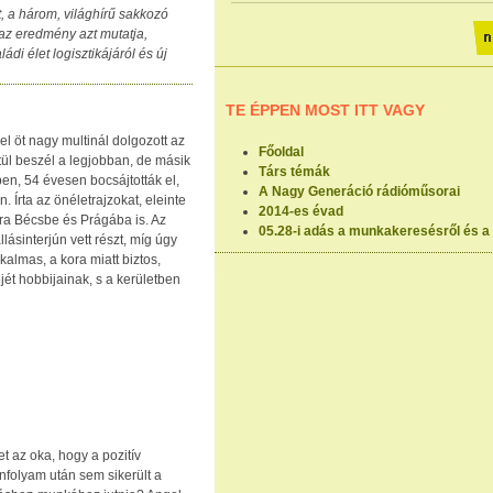
t, a három, világhírű sakkozó
 az eredmény azt mutatja,
i élet logisztikájáról és új
TE ÉPPEN MOST ITT VAGY
l öt nagy multinál dolgozott az
Főoldal
tül beszél a legjobban, de másik
Társ témák
en, 54 évesen bocsájtották el,
A Nagy Generáció rádióműsorai
 Írta az önéletrajzokat, eleinte
2014-es évad
úra Bécsbe és Prágába is. Az
05.28-i adás a munkakeresésről és a 
llásinterjún vett részt, míg úgy
almas, a kora miatt biztos,
ejét hobbijainak, s a kerületben
t az oka, hogy a pozitív
nfolyam után sem sikerült a