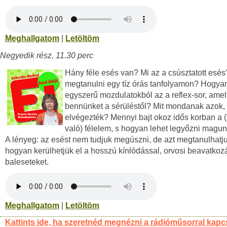
Meghallgatom
|
Letöltöm
Negyedik rész, 11.30 perc
Hány féle esés van? Mi az a csúsztatott esés?
megtanulni egy tíz órás tanfolyamon? Hogyan
egyszerű mozdulatokból az a reflex-sor, ame
bennünket a sérüléstől? Mit mondanak azok, 
elvégezték? Mennyi bajt okoz idős korban a (
való) félelem, s hogyan lehet legyőzni magu
A lényeg: az esést nem tudjuk megúszni, de azt megtanulhatj
hogyan kerülhetjük el a hosszú kínlódással, orvosi beavatkozá
baleseteket.
Meghallgatom
|
Letöltöm
Kattints ide, ha szeretnéd megnézni a rádióműsorral kapc