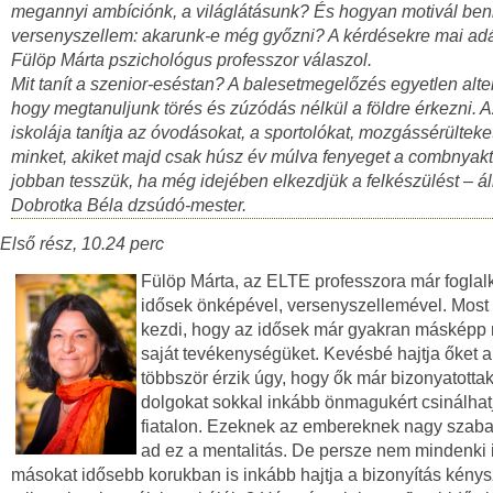
megannyi ambíciónk, a világlátásunk? És hogyan motivál ben
versenyszellem: akarunk-e még győzni? A kérdésekre mai a
Fülöp Márta pszichológus professzor válaszol.
Mit tanít a szenior-eséstan? A balesetmegelőzés egyetlen alter
hogy megtanuljunk törés és zúzódás nélkül a földre érkezni. 
iskolája tanítja az óvodásokat, a sportolókat, mozgássérülteke
minket, akiket majd csak húsz év múlva fenyeget a combnyakt
jobban tesszük, ha még idejében elkezdjük a felkészülést – áll
Dobrotka Béla dzsúdó-mester.
Első rész, 10.24 perc
Fülöp Márta, az ELTE professzora már foglalk
idősek önképével, versenyszellemével. Most
kezdi, hogy az idősek már gyakran másképp 
saját tevékenységüket. Kevésbé hajtja őket a
többször érzik úgy, hogy ők már bizonyatottak
dolgokat sokkal inkább önmagukért csinálhatj
fiatalon. Ezeknek az embereknek nagy szab
ad ez a mentalitás. De persze nem mindenki i
másokat idősebb korukban is inkább hajtja a bizonyítás kény