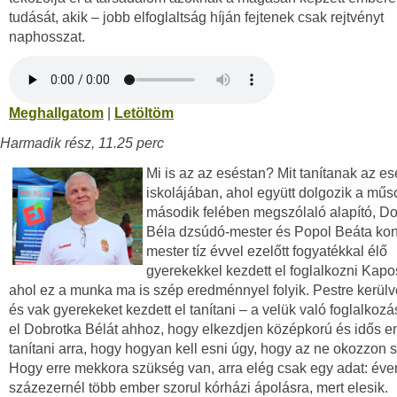
tudását, akik – jobb elfoglaltság híján fejtenek csak rejtvényt
naphosszat.
Meghallgatom
|
Letöltöm
Harmadik rész, 11.25 perc
Mi is az az eséstan? Mit tanítanak az e
iskolájában, ahol együtt dolgozik a műs
második felében megszólaló alapító, D
Béla dzsúdó-mester és Popol Beáta kon
mester tíz évvel ezelőtt fogyatékkal élő
gyerekekkel kezdett el foglalkozni Kapo
ahol ez a munka ma is szép eredménnyel folyik. Pestre kerülv
és vak gyerekeket kezdett el tanítani – a velük való foglalkozá
el Dobrotka Bélát ahhoz, hogy elkezdjen középkorú és idős 
tanítani arra, hogy hogyan kell esni úgy, hogy az ne okozzon s
Hogy erre mekkora szükség van, arra elég csak egy adat: éve
százezernél több ember szorul kórházi ápolásra, mert elesik.