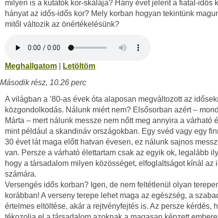
milyen is a kutatók kor-skálája? Hány évet jelent a fiatal-idős k
hányat az idős-idős kor? Mely korban hogyan tekintünk magun
mitől változik az önértékelésünk?
Meghallgatom
|
Letöltöm
Második rész, 10.26 perc
A világban a ’80-as évek óta alaposan megváltozott az idősekr
közgondolkodás. Nálunk miért nem? Elsősorban azért – mond
Márta – mert nálunk messze nem nőtt meg annyira a várható é
mint például a skandináv országokban. Egy svéd vagy egy fi
30 évet lát maga előtt hatvan évesen, ez nálunk sajnos mess
van. Persze a várható élettartam csak az egyik ok, legalább il
hogy a társadalom milyen közösséget, elfoglaltságot kínál az
számára.
Versengés idős korban? Igen, de nem feltétlenül olyan terepen
korábban! A verseny terepe lehet maga az egészség, a szaba
értelmes eltöltése, akár a rejtvényfejtés is. Az persze kérdés, 
tékozolja el a társadalom azoknak a magasan képzett ember