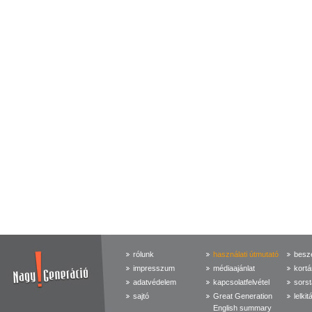
rólunk
használati útmutató
beszé
impresszum
médiaajánlat
kortá
adatvédelem
kapcsolatfelvétel
sorst
sajtó
Great Generation
lelkit
English summary