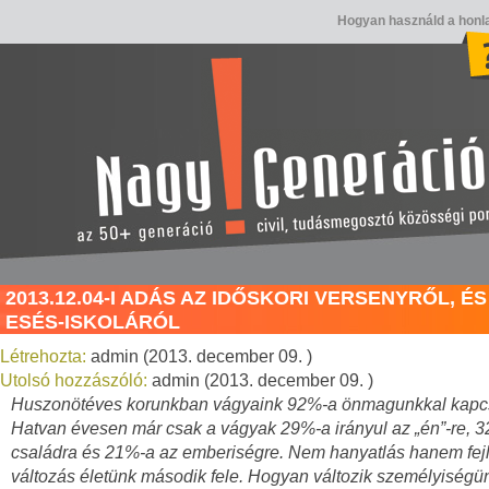
Hogyan használd a honl
2013.12.04-I ADÁS AZ IDŐSKORI VERSENYRŐL, É
ESÉS-ISKOLÁRÓL
Létrehozta:
admin (2013. december 09. )
Utolsó hozzászóló:
admin (2013. december 09. )
Huszonötéves korunkban vágyaink 92%-a önmagunkkal kapcs
Hatvan évesen már csak a vágyak 29%-a irányul az „én”-re, 
családra és 21%-a az emberiségre. Nem hanyatlás hanem fej
változás életünk második fele. Hogyan változik személyiségü