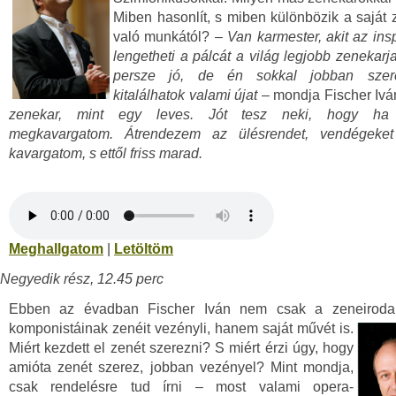
Miben hasonlít, s miben különbözik a saját 
való munkától? –
Van karmester, akit az insp
lengetheti a pálcát a világ legjobb zenekarja
persze jó, de én sokkal jobban szer
kitalálhatok valami újat
– mondja Fischer Ivá
zenekar, mint egy leves. Jót tesz neki, hogy ha 
megkavargatom. Átrendezem az ülésrendet, vendégeke
kavargatom, s ettől friss marad.
Meghallgatom
|
Letöltöm
Negyedik rész, 12.45 perc
Ebben az évadban Fischer Iván nem csak a zeneiroda
komponistáinak zenéit vezényli, hanem saját művét is.
Miért kezdett el zenét szerezni? S miért érzi úgy, hogy
amióta zenét szerez, jobban vezényel? Mint mondja,
csak rendelésre tud írni – most valami opera-