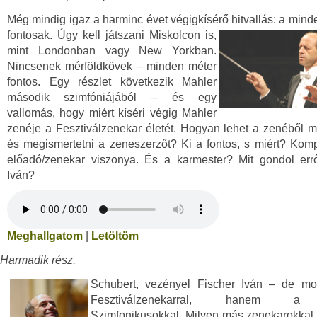
Még mindig igaz a harminc évet végigkísérő hitvallás:
a mind
fontosak. Úgy kell játszani Miskolcon is,
mint Londonban vagy New Yorkban.
Nincsenek mérföldkövek – minden méter
fontos. Egy részlet következik Mahler
második szimfóniájából – és egy
vallomás, hogy miért kíséri végig Mahler
zenéje a Fesztiválzenekar életét. Hogyan lehet a zenéből 
és megismertetni a zeneszerzőt? Ki a fontos, s miért? Kom
előadó/zenekar viszonya. És a karmester? Mit gondol errő
Iván?
Meghallgatom
|
Letöltöm
Harmadik rész,
Schubert, vezényel Fischer Iván – de m
Fesztiválzenekarral, hanem a 
Szimfonikusokkal. Milyen más zenekarokkal