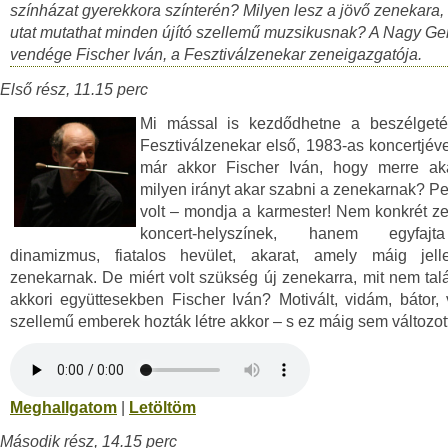
színházat gyerekkora színterén? Milyen lesz a jövő zenekara,
utat mutathat minden újító szellemű muzsikusnak? A Nagy Ge
vendége Fischer Iván, a Fesztiválzenekar zeneigazgatója.
Első rész, 11.15 perc
Mi mással is kezdődhetne a beszélgeté
Fesztiválzenekar első, 1983-as koncertjéve
már akkor Fischer Iván, hogy merre ak
milyen irányt akar szabni a zenekarnak? P
volt – mondja a karmester! Nem konkrét 
koncert-helyszínek, hanem egyfajta
dinamizmus, fiatalos hevület, akarat, amely máig jel
zenekarnak. De miért volt szükség új zenekarra, mit nem tal
akkori együttesekben Fischer Iván? Motivált, vidám, bátor, 
szellemű emberek hozták létre akkor – s ez máig sem változott
Meghallgatom
|
Letöltöm
Második rész, 14.15 perc