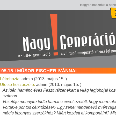
Hogyan használd a honl
05.15-I MŰSOR FISCHER IVÁNNAL
Létrehozta:
admin (2013. május 15. )
Utolsó hozzászóló:
admin (2013. május 15. )
Az idén harminc éves Fesztiválzenekart a világ legjobbjai közöt
számon.
Vezetője mennyire tudta harminc évvel ezelőtt, hogy merre a
Voltak-e pontos célkitűzései? Egy zenei mindenevő miért rag
mégis bizonyos szerzőkhöz? Miért kezdett el komponálni? Miér