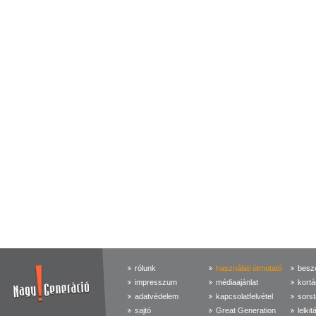
rólunk
használati útmutató
beszé
impresszum
médiaajánlat
kortá
adatvédelem
kapcsolatfelvétel
sorst
sajtó
Great Generation
lelkit