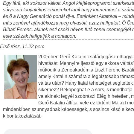
Egy férfi, aki sokszor váltott. Angol kiejtésprogramot szerkeszte
súlyosan fogyatékos embereket tanít nagy türelemmel a számí
és ő a Nagy Generáció portál dj-e. Esténként Altatóval – min
más zenével ajándékozza meg olvasóit, azaz hallgatóit. Ő Ör
Bihari Ferenc, akinek esti csoki néven futó zenei csemegéjét
este százak hallgatják a honlapon.
Első rész, 11.22 perc
2005-ben Gerő Katalin családjogász elhagyta
hivatását. Mennyire ijesztő egy ekkora váltá
működik a Zeneakadémia Liszt Ferenc Baráti
amely Katalin számára a legbiztosabb támasz
váltás után? Hány fiatal tehetséget segítettek
sikerhez? Bekopoghat-e a sors, s mondhatja
valakinek: legyél szobrász! Elég hihetetlen,
Gerő Katalin állítja: vele ez történt! Ma azt m
mindenkiben szunnyadnak képességek, s sosincs késő elkez
kibontakoztatását.