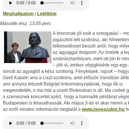
Meghallgatom
|
Letöltöm
Második rész, 13.05 perc
A bronznak jól esik a simogatás! – m
jogászból lett szobrász, aki hihetetlen
lelkesedéssel beszél arról, hogy milye
az agyaggal dolgozni. Az öntöde a l
szobrásztanfolyam, mert ott jön ki mi
– jött rá, amikor végigkísérte egy-egy
sorsát az agyagtól a kész szoborig. Fényképek, rajzok – hogy
Gerő Katalin arra a Liszt-szoborra, amit először Varsóban állíto
ami annyira tetszett Belgrád önkormányzatának, hogy ők is
megrendelték, s ma már a szerb fővárosban is áll. Ma civilek 
s szerveznek koncertet azért, hogy a harmadik példányt végr
Budapesten is felavathassák. Aki május 3-án el akar menni a 
az erről minden információt megtalál a
www.zeneszalon.hu
h