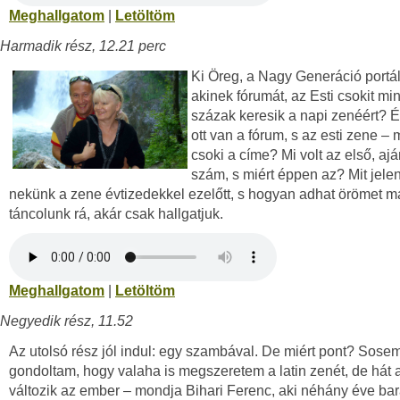
Meghallgatom
|
Letöltöm
Harmadik rész, 12.21 perc
Ki Öreg, a Nagy Generáció portál
akinek fórumát, az Esti csokit mi
százak keresik a napi zenéért? 
ott van a fórum, s az esti zene – m
csoki a címe? Mi volt az első, ajá
szám, s miért éppen az? Mit jelen
nekünk a zene évtizedekkel ezelőtt, s hogyan adhat örömet m
táncolunk rá, akár csak hallgatjuk.
Meghallgatom
|
Letöltöm
Negyedik rész, 11.52
Az utolsó rész jól indul: egy szambával. De miért pont? Sose
gondoltam, hogy valaha is megszeretem a latin zenét, de hát 
változik az ember – mondja Bihari Ferenc, aki néhány éve bar