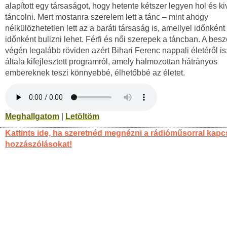
alapított egy társaságot, hogy hetente kétszer legyen hol és ki
táncolni. Mert mostanra szerelem lett a tánc – mint ahogy
nélkülözhetetlen lett az a baráti társaság is, amellyel időnként 
időnként bulizni lehet. Férfi és női szerepek a táncban. A bes
végén legalább röviden azért Bihari Ferenc nappali életéről is
általa kifejlesztett programról, amely halmozottan hátrányos
embereknek teszi könnyebbé, élhetőbbé az életet.
Meghallgatom
|
Letöltöm
Kattints ide, ha szeretnéd megnézni a rádióműsorral kapc
hozzászólásokat!