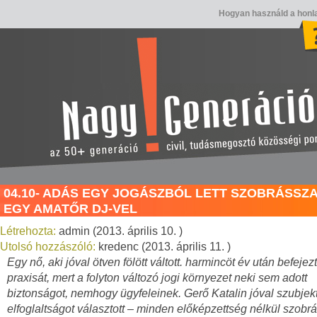
Hogyan használd a honl
04.10- ADÁS EGY JOGÁSZBÓL LETT SZOBRÁSSZA
EGY AMATŐR DJ-VEL
Létrehozta:
admin (2013. április 10. )
Utolsó hozzászóló:
kredenc (2013. április 11. )
Egy nő, aki jóval ötven fölött váltott. harmincöt év után befeje
praxisát, mert a folyton változó jogi környezet neki sem adott
biztonságot, nemhogy ügyfeleinek. Gerő Katalin jóval szubjek
elfoglaltságot választott – minden előképzettség nélkül szobrás