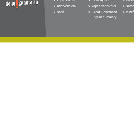
impresszum
médiaajánlat
kortá
adatvédelem
kapcsolatfelvétel
sorst
sajtó
Great Generation
lelkit
English summary