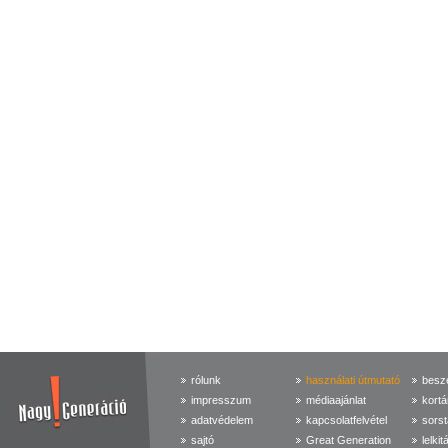
rólunk
használati útmutató
beszé
impresszum
médiaajánlat
kortá
adatvédelem
kapcsolatfelvétel
sorst
sajtó
Great Generation
lelkit