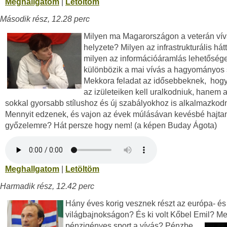
Meghallgatom
|
Letöltöm
Második rész, 12.28 perc
Milyen ma Magarországon a veterán ví
helyzete? Milyen az infrastrukturális hát
milyen az információáramlás lehetőség
különbözik a mai vívás a hagyományos s
Mekkora feladat az idősebbeknek, hog
az izületeiken kell uralkodniuk, hanem a
sokkal gyorsabb stílushoz és új szabályokhoz is alkalmazkodn
Mennyit edzenek, és vajon az évek múlásávan kevésbé hajta
győzelemre? Hát persze hogy nem! (a képen Buday Ágota)
Meghallgatom
|
Letöltöm
Harmadik rész, 12.42 perc
Hány éves korig vesznek részt az európa- és
világbajnokságon? És ki volt Kőbel Emil? M
pénzigényes sport a vívás?
Pénzbe