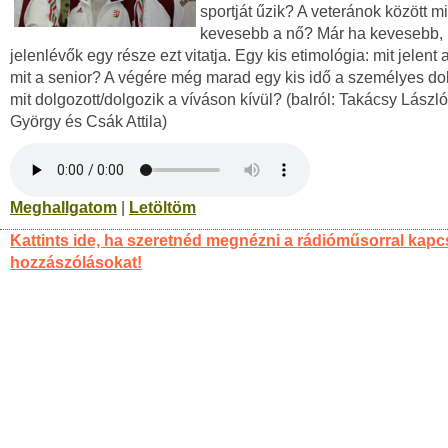
sportját űzik? A veteránok között mi
kevesebb a nő? Már ha kevesebb, 
jelenlévők egy része ezt vitatja. Egy kis etimológia: mit jelent 
mit a senior? A végére még marad egy kis idő a személyes dol
mit dolgozott/dolgozik a víváson kívül? (balról: Takácsy Lászl
György és Csák Attila)
Meghallgatom
|
Letöltöm
Kattints ide, ha szeretnéd megnézni a rádióműsorral kapc
hozzászólásokat!