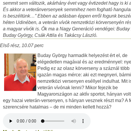
semmit sem változik, akárhány évet vagy évtizedet hagy is ki 
És akkor a veteránversenyek semmihez nem fogható hangula
is beszéltünk…” Ebben az adásban éppen erről fogunk beszéln
héten Udinében, a veterán vívók nemzetközi körversenyén rés
a magyar vívók is. Ők ma a Nagy Generáció vendégei: Buday
Buday György, Csák Attila és Takácsy László.
Első rész, 10.07 perc
Buday György harmadik helyezést ért el, de
elégedetlen magával és az eredménnyel: nye
Pedig ez az olasz körverseny a száznál több 
igazán magas mérce: aki ezt megnyeri, bárm
nemzetközi versenyen eséllyel indulhat. Mit is
veterán vívónak lenni? Mikor fejezik be
Magyarországon az aktív sportot, hányan volt
egy hazai veterán-versenyen, s hányan vesznek részt ma? A f
szerencsére hatalmas – de mi minden kellett hozzá?