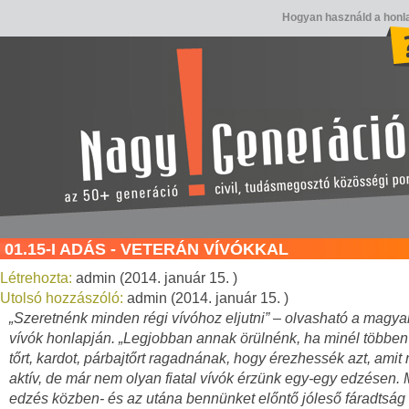
Hogyan használd a honl
01.15-I ADÁS - VETERÁN VÍVÓKKAL
Létrehozta:
admin (2014. január 15. )
Utolsó hozzászóló:
admin (2014. január 15. )
„Szeretnénk minden régi vívóhoz eljutni” – olvasható a magya
vívók honlapján. „Legjobban annak örülnénk, ha minél többen
tőrt, kardot, párbajtőrt ragadnának, hogy érezhessék azt, amit 
aktív, de már nem olyan fiatal vívók érzünk egy-egy edzésen. 
edzés közben- és az utána bennünket előntő jóleső fáradtság