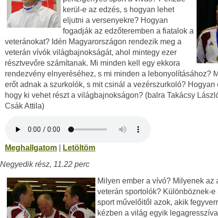
kerül-e az edzés, s hogyan lehet
eljutni a versenyekre? Hogyan
fogadják az edzőteremben a fiatalok a
veteránokat? Idén Magyarországon rendezik meg a
veterán vívók világbajnokságát, ahol mintegy ezer
résztvevőre számítanak. Mi minden kell egy ekkora
rendezvény elnyeréséhez, s mi minden a lebonyolításához? 
erőt adnak a szurkolók, s mit csinál a vezérszurkoló? Hogyan d
hogy ki vehet részt a világbajnokságon? (balra Takácsy László
Csák Attila)
Meghallgatom
|
Letöltöm
Negyedik rész, 11.22 perc
Milyen ember a vívó? Milyenek az a
veterán sportolók? Különböznek-e 
sport művelőitől azok, akik fegyverr
kézben a világ egyik legagresszív