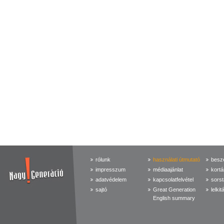
rólunk
használati útmutató
beszé
impresszum
médiaajánlat
kortá
adatvédelem
kapcsolatfelvétel
sorst
sajtó
Great Generation
lelkit
English summary