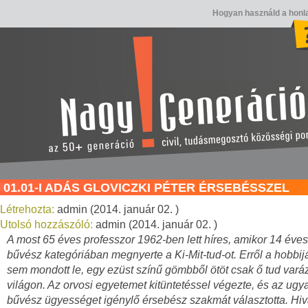
Hogyan használd a honl
01.01-I ADÁS GLOVICZKI PÉTER ÉRSEBÉSSZEL
Létrehozta:
admin (2014. január 02. )
Utolsó hozzászóló:
admin (2014. január 02. )
A most 65 éves professzor 1962-ben lett híres, amikor 14 éve
bűvész kategóriában megnyerte a Ki-Mit-tud-ot. Erről a hobbij
sem mondott le, egy ezüst színű gömbből ötöt csak ő tud varáz
világon. Az orvosi egyetemet kitüntetéssel végezte, és az ug
bűvész ügyességet igénylő érsebész szakmát választotta. Hiv