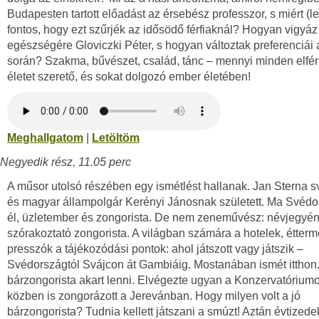
Budapesten tartott előadást az érsebész professzor, s miért (l
fontos, hogy ezt szűrjék az idősödő férfiaknál? Hogyan vigyáz
egészségére Gloviczki Péter, s hogyan változtak preferenciái
során? Szakma, bűvészet, család, tánc – mennyi minden elfér
életet szerető, és sokat dolgozó ember életében!
Meghallgatom
|
Letöltöm
Negyedik rész, 11.05 perc
A műsor utolsó részében egy ismétlést hallanak. Jan Sterna sv
és magyar állampolgár Kerényi Jánosnak született. Ma Svéd
él, üzletember és zongorista. De nem zeneművész: névjegyén 
szórakoztató zongorista. A világban számára a hotelek, étterm
presszók a tájékozódási pontok: ahol játszott vagy játszik –
Svédországtól Svájcon át Gambiáig. Mostanában ismét itthon
bárzongorista akart lenni. Elvégezte ugyan a Konzervatóriumo
közben is zongorázott a Jerevánban. Hogy milyen volt a jó
bárzongorista? Tudnia kellett játszani a smúzt! Aztán évtizede