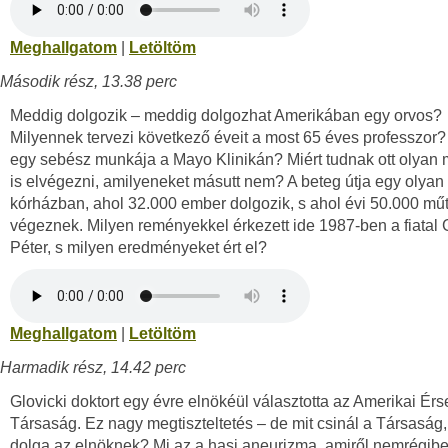
Meghallgatom
|
Letöltöm
Második rész, 13.38 perc
Meddig dolgozik – meddig dolgozhat Amerikában egy orvos?
Milyennek tervezi következő éveit a most 65 éves professzor?
egy sebész munkája a Mayo Klinikán? Miért tudnak ott olyan 
is elvégezni, amilyeneket másutt nem? A beteg útja egy olyan
kórházban, ahol 32.000 ember dolgozik, s ahol évi 50.000 műt
végeznek. Milyen reményekkel érkezett ide 1987-ben a fiatal 
Péter, s milyen eredményeket ért el?
Meghallgatom
|
Letöltöm
Harmadik rész, 14.42 perc
Glovicki doktort egy évre elnökéül választotta az Amerikai Érs
Társaság. Ez nagy megtiszteltetés – de mit csinál a Társaság,
dolga az elnöknek? Mi az a hasi aneurizma, amiről nemrégib