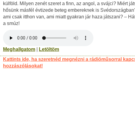
külföld. Milyen zenét szeret a finn, az angol, a svájci? Miért ját
hősünk másfél évtizede beteg embereknek is Svédországban?
ami csak itthon van, ami miatt gyakran jár haza játszani? – Há
a smúz!
Meghallgatom
|
Letöltöm
Kattints ide, ha szeretnéd megnézni a rádióműsorral kapc
hozzászólásokat!