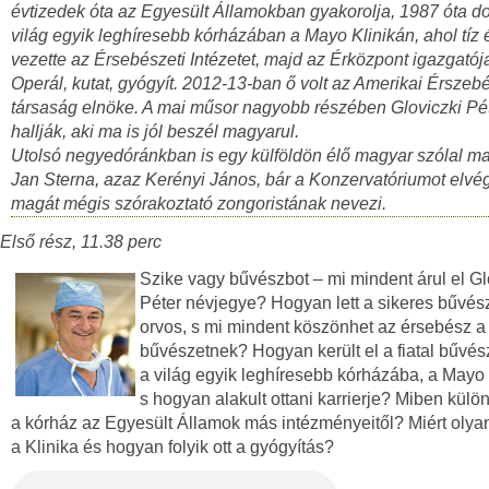
évtizedek óta az Egyesült Államokban gyakorolja, 1987 óta do
világ egyik leghíresebb kórházában a Mayo Klinikán, ahol tíz 
vezette az Érsebészeti Intézetet, majd az Érközpont igazgatója
Operál, kutat, gyógyít. 2012-13-ban ő volt az Amerikai Érszeb
társaság elnöke. A mai műsor nagyobb részében Gloviczki Pét
hallják, aki ma is jól beszél magyarul.
Utolsó negyedóránkban is egy külföldön élő magyar szólal m
Jan Sterna, azaz Kerényi János, bár a Konzervatóriumot elvé
magát mégis szórakoztató zongoristának nevezi.
Első rész, 11.38 perc
Szike vagy bűvészbot – mi mindent árul el Gl
Péter névjegye? Hogyan lett a sikeres bűvés
orvos, s mi mindent köszönhet az érsebész a
bűvészetnek? Hogyan került el a fiatal bűvés
a világ egyik leghíresebb kórházába, a Mayo 
s hogyan alakult ottani karrierje? Miben külö
a kórház az Egyesült Államok más intézményeitől? Miért olya
a Klinika és hogyan folyik ott a gyógyítás?