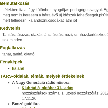
Bemutatkozás
Lélekben fiatal,úgy különben nyugdíjas pedagógus vagyok.Eg
meg nem is,keresem a hátralévő új időszak lehetőségeit,pl:úti
mert felfedezni,kalandozni,csodákat látni jó!
Kedvtelés
Tanítás, túrázás, utazás,tánc, úszás,mozi, színház,kertészke
sok minden.
Foglalkozás
tanár, tanító, oktató
Fényképek
kaland
TÁRS-oldalak, témák, melyek érdekelnek
A Nagy Generáció rádióműsorai
Klubrádió, október 31-i adás
hozzászólások száma: 1, utolsó hozzászólás: 201
17:11:26
Beszélgetőtárs