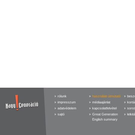
rólunk
használati útmutató
beszé
impresszum
médiaajánlat
kortá
adatvédelem
kapcsolatfelvétel
sorst
sajtó
Great Generation
lelkit
English summary