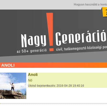
Hogyan használd a honl
ANOLI
Anoli
Nő
Utolsó bejelentkezés: 2016-04-28 19:40:16