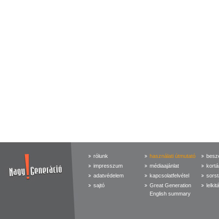
rólunk
használati útmutató
beszé
impresszum
médiaajánlat
kortá
adatvédelem
kapcsolatfelvétel
sorst
sajtó
Great Generation
lelkit
English summary