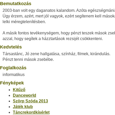
Bemutatkozás
2003-ban volt egy daganatos kalandom. Azóta egészségmániá
Úgy érzem, azért, mert jól vagyok, ezért segítenem kell másoka
lelki méregtelenítésben.
A másik fontos tevékenységem, hogy pénzt teszek mások zse
azzal, hogy segítek a házztartások rezsijét csökkenteni.
Kedvtelés
Társastánc, Jó zene hallgatása, színház, filmek, kirándulás.
Pénzt tenni mások zsebébe.
Foglalkozás
informatikus
Fényképek
Kitűző
Danceworld
Szörp Szóda 2013
Játék klub
Táncrekordkísérlet