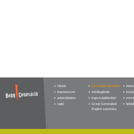
rólunk
használati útmutató
beszé
impresszum
médiaajánlat
kortá
adatvédelem
kapcsolatfelvétel
sorst
sajtó
Great Generation
lelkit
English summary