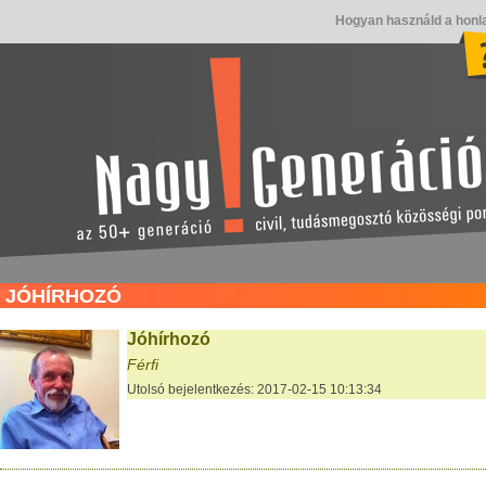
Hogyan használd a honl
JÓHÍRHOZÓ
Jóhírhozó
Férfi
Utolsó bejelentkezés: 2017-02-15 10:13:34