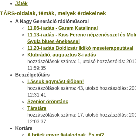
Játék
TÁRS-oldalak, témák, melyek érdekelnek
A Nagy Generáció rádióműsorai
11.06-i adás - Garam Katalinnal
11.13-i adás - Kiss Ferenc népzenésszel és Mo
Gyula blues-énekessel
11.20-i adás Boldizsár Ildikó meseterapeutával
Klubrádió, augusztus 8-i adás
hozzászólások száma: 1, utolsó hozzászólás: 201
11:59:35
Beszélgetőtárs
Lássuk egymást élőben!
hozzászólások száma: 43, utolsó hozzászólás: 20
12:31:41
Szenior örömtánc
Társtárs
hozzászólások száma: 17, utolsó hozzászólás: 20
12:03:37
Kortárs
A britek egyre fiatalodnak. És mi?