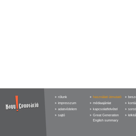
rólunk
használati útmutató
beszé
impresszum
médiaajánlat
kortá
adatvédelem
kapcsolatfelvétel
sorst
sajtó
Great Generation
lelkit
English summary