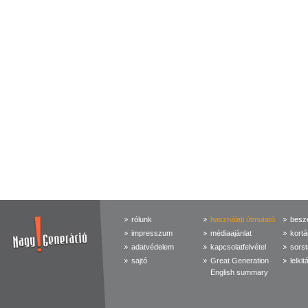
rólunk
használati útmutató
beszé
impresszum
médiaajánlat
kortá
adatvédelem
kapcsolatfelvétel
sorst
sajtó
Great Generation
lelkit
English summary