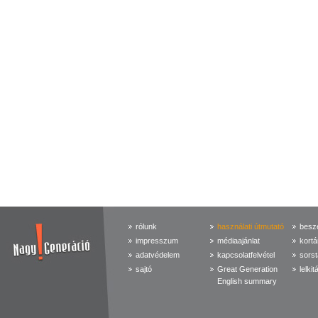
rólunk
használati útmutató
beszé
impresszum
médiaajánlat
kortá
adatvédelem
kapcsolatfelvétel
sorst
sajtó
Great Generation
lelkit
English summary