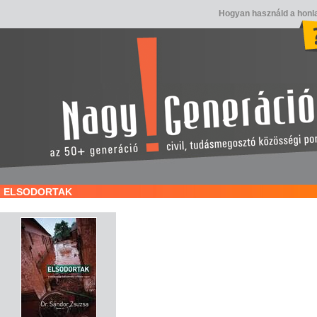
Hogyan használd a honl
ELSODORTAK