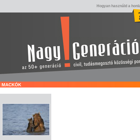
Hogyan használd a honl
MACKÓK