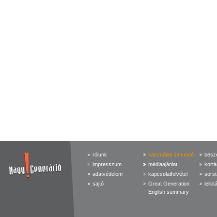
rólunk
használati útmutató
beszé
impresszum
médiaajánlat
kortá
adatvédelem
kapcsolatfelvétel
sorst
sajtó
Great Generation
lelkit
English summary