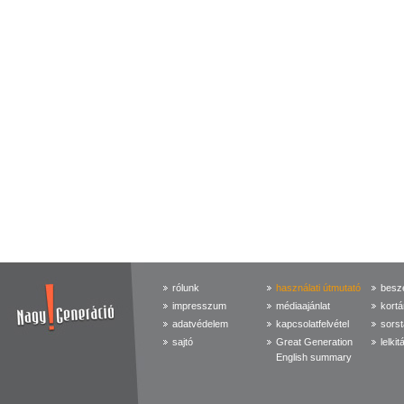
rólunk
használati útmutató
beszé
impresszum
médiaajánlat
kortá
adatvédelem
kapcsolatfelvétel
sorst
sajtó
Great Generation
lelkit
English summary