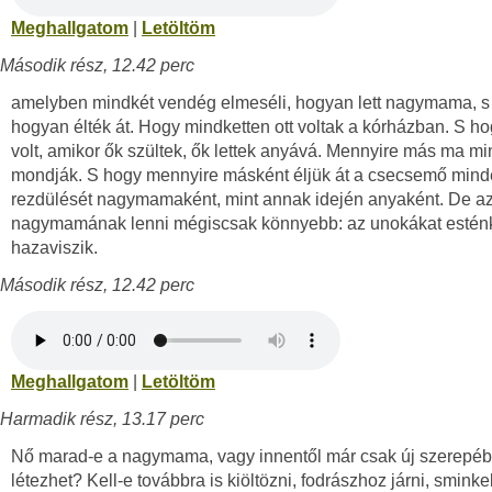
Meghallgatom
|
Letöltöm
Második rész, 12.42 perc
amelyben mindkét vendég elmeséli, hogyan lett nagymama, s
hogyan élték át. Hogy mindketten ott voltak a kórházban. S h
volt, amikor ők szültek, ők lettek anyává. Mennyire más ma mi
mondják. S hogy mennyire másként éljük át a csecsemő min
rezdülését nagymamaként, mint annak idején anyaként. De az
nagymamának lenni mégiscsak könnyebb: az unokákat estén
hazaviszik.
Második rész, 12.42 perc
Meghallgatom
|
Letöltöm
Harmadik rész, 13.17 perc
Nő marad-e a nagymama, vagy innentől már csak új szerepé
létezhet? Kell-e továbbra is kiöltözni, fodrászhoz járni, sminke