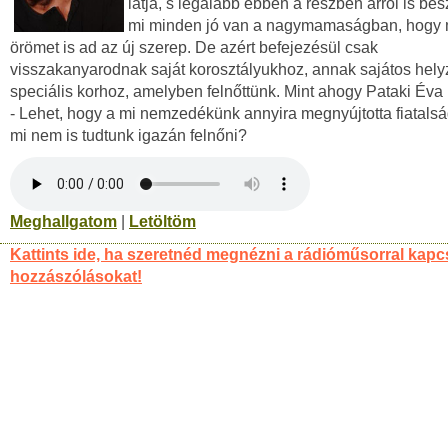
látja, s legalább ebben a részben arról is bes
mi minden jó van a nagymamaságban, hogy
örömet is ad az új szerep. De azért befejezésül csak
visszakanyarodnak saját korosztályukhoz, annak sajátos hely
speciális korhoz, amelyben felnőttünk. Mint ahogy Pataki Éva í
- Lehet, hogy a mi nemzedékünk annyira megnyújtotta fiatalsá
mi nem is tudtunk igazán felnőni?
Meghallgatom
|
Letöltöm
Kattints ide, ha szeretnéd megnézni a rádióműsorral kapc
hozzászólásokat!