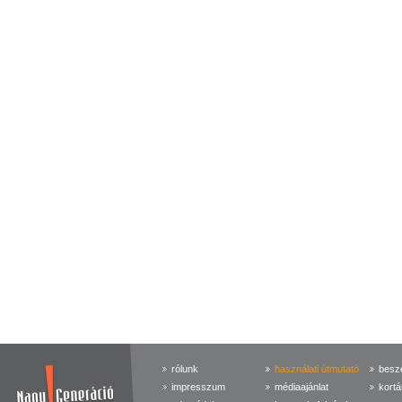
rólunk
használati útmutató
beszé
impresszum
médiaajánlat
kortá