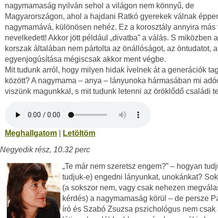
nagymamaság nyilván sehol a világon nem könnyű, de
Magyarországon, ahol a hajdani Ratkó gyerekek válnak éppe
nagymamává, különösen nehéz. Ez a korosztály annyira más 
nevelkedett! Akkor jött például „divatba” a válás. S miközben 
korszak általában nem pártolta az önállóságot, az öntudatot, 
egyenjogúsítása mégiscsak akkor ment végbe.
Mit tudunk arról, hogy milyen hidak ívelnek át a generációk tag
között? A nagymama – anya – lányunoka hármasában mi adódi
viszünk magunkkal, s mit tudunk letenni az öröklődő családi t
Meghallgatom
|
Letöltöm
Negyedik rész, 10.32 perc
„Te már nem szeretsz engem?” – hogyan tudju
tudjuk-e) engedni lányunkat, unokánkat? Sok
(a sokszor nem, vagy csak nehezen megvála
kérdés) a nagymamaság körül – de persze P
író és Szabó Zsuzsa pszichológus nem csak 