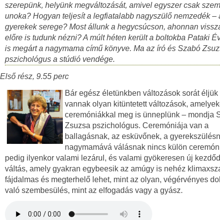
szerepünk, helyünk megváltozását, amivel egyszer csak szem
unoka? Hogyan teljesít a legfiatalabb nagyszülő nemzedék –
gyerekek serege? Most állunk a hegycsúcson, ahonnan vissza
előre is tudunk nézni? A múlt héten került a boltokba Pataki É
is megárt a nagymama című könyve. Ma az író és Szabó Zsu
pszichológus a stúdió vendége.
Első rész, 9.55 perc
Bár egész életünkben változások sorát éljük 
vannak olyan kitüntetett változások, amelyek
ceremóniákkal meg is ünneplünk – mondja 
Zsuzsa pszichológus. Ceremóniája van a
ballagásnak, az esküvőnek, a gyerekszülésn
nagymamává válásnak nincs külön ceremóni
pedig ilyenkor valami lezárul, és valami gyökeresen új kezdőd
váltás, amely gyakran egybeesik az amúgy is nehéz klimaxsza
fájdalmas és megterhelő lehet, mint az olyan, végérvényes do
való szembesülés, mint az elfogadás vagy a gyász.