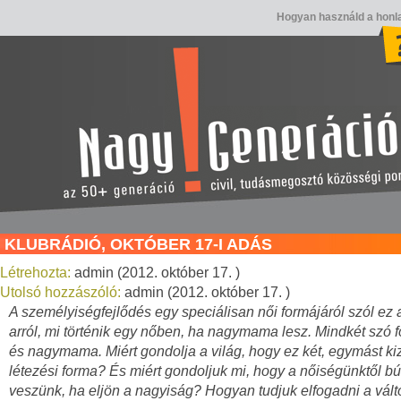
Hogyan használd a honl
KLUBRÁDIÓ, OKTÓBER 17-I ADÁS
Létrehozta:
admin (2012. október 17. )
Utolsó hozzászóló:
admin (2012. október 17. )
A személyiségfejlődés egy speciálisan női formájáról szól ez 
arról, mi történik egy nőben, ha nagymama lesz. Mindkét szó f
és nagymama. Miért gondolja a világ, hogy ez két, egymást ki
létezési forma? És miért gondoljuk mi, hogy a nőiségünktől b
veszünk, ha eljön a nagyiság? Hogyan tudjuk elfogadni a vált