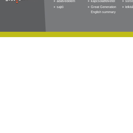
adatvédelem
kapcsolatfelvétel
sorst
sajtó
Great Generation
lelkit
English summary