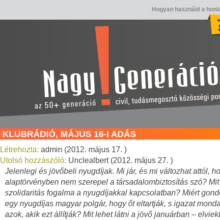
Hogyan használd a honl
KLUBRÁDIÓ, MÁJUS 16-I ADÁS
Létrehozta:
admin (2012. május 17. )
Utolsó hozzászóló:
Unclealbert (2012. május 27. )
Jelenlegi és jövőbeli nyugdíjak. Mi jár, és mi változhat attól, h
alaptörvényben nem szerepel a társadalombiztosítás szó? Mit 
szolidaritás fogalma a nyugdíjakkal kapcsolatban? Miért gondo
egy nyugdíjas magyar polgár, hogy őt eltartják, s igazat mond
azok, akik ezt állítják? Mit lehet látni a jövő januárban – elvie