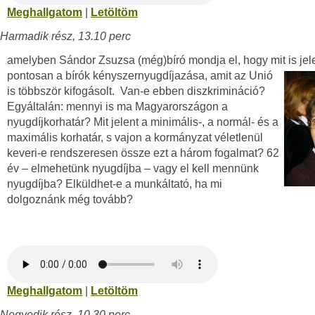
Meghallgatom
|
Letöltöm
Harmadik rész, 13.10 perc
amelyben Sándor Zsuzsa (még)bíró mondja el, hogy mit is jel
pontosan a bírók kényszernyugdíjazása, amit az Unió
is többször kifogásolt. Van-e ebben diszkrimináció?
Egyáltalán: mennyi is ma Magyarországon a
nyugdíjkorhatár? Mit jelent a minimális-, a normál- és a
maximális korhatár, s vajon a kormányzat véletlenül
keveri-e rendszeresen össze ezt a három fogalmat? 62
év – elmehetünk nyugdíjba – vagy el kell mennünk
nyugdíjba? Elküldhet-e a munkáltató, ha mi
dolgoznánk még tovább?
Meghallgatom
|
Letöltöm
Negyedik rész, 10.30 perc