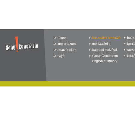
rólunk
használati útmutató
beszé
impresszum
médiaajánlat
kortá
adatvédelem
kapcsolatfelvétel
sorst
sajtó
Great Generation
lelkit
English summary