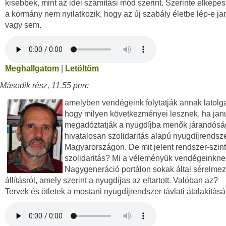
kisebbek, mint az idei számítási mód szerint. Szerinte elképes
a kormány nem nyilatkozik, hogy az új szabály életbe lép-e j
vagy sem.
Meghallgatom
|
Letöltöm
Második rész, 11.55 perc
amelyben vendégeink folytatják annak latolga
hogy milyen következményei lesznek, ha janu
megadóztatják a nyugdíjba menők járandósá
hivatalosan szolidaritás alapú nyugdíjrendsz
Magyarországon. De mit jelent rendszer-szin
szolidaritás? Mi a véleményük vendégeinknek
Nagygeneráció portálon sokak által sérelmez
állításról, amely szerint a nyugdíjas az eltartott. Valóban az?
Tervek és ötletek a mostani nyugdíjrendszer távlati átalakításá