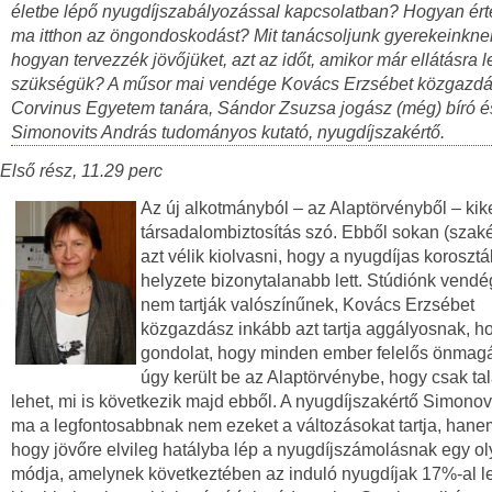
életbe lépő nyugdíjszabályozással kapcsolatban? Hogyan ér
ma itthon az öngondoskodást? Mit tanácsoljunk gyerekeinkne
hogyan tervezzék jövőjüket, azt az időt, amikor már ellátásra l
szükségük? A műsor mai vendége Kovács Erzsébet közgazdá
Corvinus Egyetem tanára, Sándor Zsuzsa jogász (még) bíró é
Simonovits András tudományos kutató, nyugdíjszakértő.
Első rész, 11.29 perc
Az új alkotmányból – az Alaptörvényből – kike
társadalombiztosítás szó. Ebből sokan (szaké
azt vélik kiolvasni, hogy a nyugdíjas korosztá
helyzete bizonytalanabb lett. Stúdiónk vendé
nem tartják valószínűnek, Kovács Erzsébet
közgazdász inkább azt tartja aggályosnak, h
gondolat, hogy minden ember felelős önmagá
úgy került be az Alaptörvénybe, hogy csak tal
lehet, mi is következik majd ebből. A nyugdíjszakértő Simonov
ma a legfontosabbnak nem ezeket a változásokat tartja, hanem
hogy jövőre elvileg hatályba lép a nyugdíjszámolásnak egy o
módja, amelynek következtében az induló nyugdíjak 17%-al l