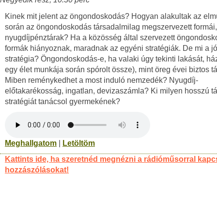
Kinek mit jelent az öngondoskodás? Hogyan alakultak az elmú
során az öngondoskodás társadalmilag megszervezett formái,
nyugdíjpénztárak? Ha a közösség által szervezett öngondosk
formák hiányoznak, maradnak az egyéni stratégiák. De mi a j
stratégia? Öngondoskodás-e, ha valaki úgy tekinti lakását, ház
egy élet munkája során spórolt össze), mint öreg évei biztos 
Miben reménykedhet a most induló nemzedék? Nyugdíj-
előtakarékosság, ingatlan, devizaszámla? Ki milyen hosszú t
stratégiát tanácsol gyermekének?
Meghallgatom
|
Letöltöm
Kattints ide, ha szeretnéd megnézni a rádióműsorral kapc
hozzászólásokat!