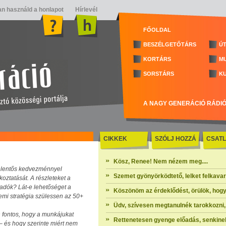
n használd a honlapot
Hírlevél
FŐOLDAL
BESZÉLGETŐTÁRS
ÚT
KORTÁRS
M
SORSTÁRS
K
A NAGY GENERÁCIÓ RÁDI
CIKKEK
SZÓLJ HOZZÁ
CSATL
Kösz, Renee! Nem nézem meg....
 jelentős kedvezménnyel
Szemet gyönyörködtető, lelket felkavaró 
koztatását. A részleteket a
adók? Lát-e lehetőséget a
Köszönöm az érdeklődést, örülök, hogy
emi stratégia szülessen az 50+
Üdv, szívesen megtanulnék tarokkozni, 
 fontos, hogy a munkájukat
Rettenetesen gyenge előadás, senkinek
– és hogy szerinte miért nem