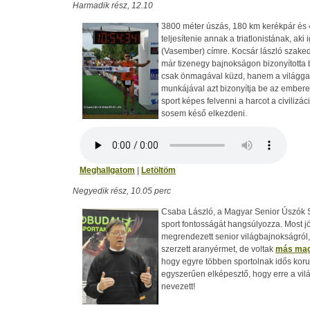
Harmadik rész, 12.10
3800 méter úszás, 180 km kerékpár és 4
teljesítenie annak a triatlonistának, aki 
(Vasember) címre. Kocsár lászló szakedző
már tizenegy bajnokságon bizonyította
csak önmagával küzd, hanem a világgal
munkájával azt bizonyítja be az embere
sport képes felvenni a harcot a civiliz
sosem késő elkezdeni.
Meghallgatom
|
Letöltöm
Negyedik rész, 10.05 perc
Csaba László, a Magyar Senior Úszók S
sport fontosságát hangsúlyozza. Most j
megrendezett senior világbajnokságról,
szerzett aranyérmet, de voltak
más magy
hogy egyre többen sportolnak idős kor
egyszerűen elképesztő, hogy erre a vil
nevezett!