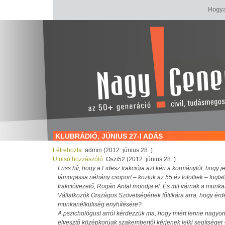
Hogya
KLUBRÁDIÓ, JÚNIUS 27-I ADÁS
Létrehozta:
admin (2012. június 28. )
Utolsó hozzászóló:
Oszi52 (2012. június 28. )
Friss hír, hogy a Fidesz frakciója azt kéri a kormánytól, hogy
támogassa néhány csoport – köztük az 55 év fölöttiek – foglal
frakcióvezető, Rogán Antal mondja el. És mit várnak a munka
Vállalkozók Országos Szövetségének főtitkára arra, hogy érd
munkanélküliség enyhítésére?
A pszichológust arról kérdezzük ma, hogy miért lenne nagyon
elvesztő középkorúak szakembertől kérjenek lelki segítséget 