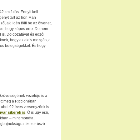
2 km futás. Ennyit kell
igényt tart az Iron Man
, aki idén tölti be az ötvenet,
 be, hogy képes erre. De nem
 is. Dolgozatával és edzői
knek, hogy az aktív mozgás, a
ációs betegségekkel. És hogy
zövetségének vezetője is a
ött meg a Riccionéban
 ahol 92 éves versenyzőnk is
ar sikerek is
. Ő is úgy érzi,
ukban – mint mondta,
ágbajnokságra tízezer úszó