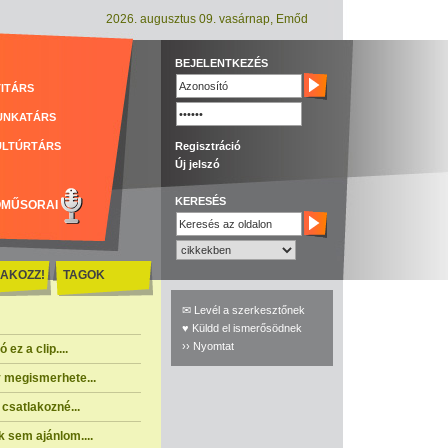
2026. augusztus 09. vasárnap, Emőd
BEJELENTKEZÉS
ITÁRS
UNKATÁRS
ULTÚRTÁRS
Regisztráció
Új jelszó
KERESÉS
ÓMŰSORAI
AKOZZ!
TAGOK
✉ Levél a szerkesztőnek
♥ Küldd el ismerősödnek
›› Nyomtat
ez a clip....
 megismerhete...
csatlakozné...
 sem ajánlom....