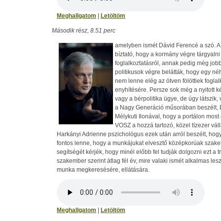
Meghallgatom
|
Letöltöm
Második rész, 8.51 perc
amelyben ismét Dávid Ferencé a szó. A 
bíztató, hogy a kormány végre tárgyalni 
foglalkoztatásról, annak pedig még jobb
politikusok végre belátták, hogy egy 
nem lenne elég az ötven fölöttiek fogla
enyhítésére. Persze sok még a nyitott k
vagy a bérpolitika ügye, de úgy látszik,
a Nagy Generáció műsorában beszélt, 
Mélykuti Ilonával, hogy a portálon most 
VOSZ a hozzá tartozó, közel tízezer vál
Harkányi Adrienne pszichológus ezek után arról beszélt, hog
fontos lenne, hogy a munkájukat elvesztő középkorúak szak
segítségét kérjék, hogy minél előbb fel tudják dolgozni ezt a t
szakember szerint átlag fél év, mire valaki ismét alkalmas lesz
munka megkeresésére, ellátására.
Meghallgatom
|
Letöltöm