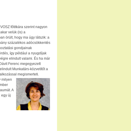
VOSZ főtitkára szerint nagyon
akar velük (is) a
an örült, hogy ma úgy látszik: a
néhány százalékos adócsökkentés
lkoztatási gondjainak
érdés, így például a nyugdíjak
 végre elindult valami. És ha már
Dávit Ferenc megegyezett
elindult Munkatárs-közvetítőt a
lalkozással megismerteti.
y milyen
ember
raumát. A
 egy új