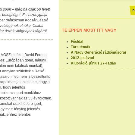
 sport – még ha csak 50 felett
ós betegséget. Ezt bizonygatja
mber (hétköznap Kocsár László
övetségének elnöke, Csaba
TE ÉPPEN MOST ITT VAGY
ior úszók világbajnokságáról,
Főoldal
Társ témák
A Nagy Generáció rádióműsorai
. A VOSZ elnöke, Dávid Ferenc
2012-es évad
egész Európában gond, nálunk
Klubrádió, június 27-i adás
intén nem találnak munkát),
r annyian születtek a Ratkó
tásáról még nem is beszéltünk.
 napokban jelentette be, hogy a
l, hogy jelentős
több korcsoport munkához
 között vannak az 55 év fölöttiek.
ámokat csak hétfőre ígért,
y most tényleg jelentős
ják, ehhez jelentős