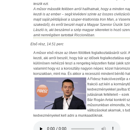
teszik ezt.
A műsor második felében arról hallhatnak, hogy a minden napi
kezdi is az ember – segít kivédeni szinte az összes civilizáci
majd saját példájával a szuper-triatlonista Iron Man, a Vase
szakedző), és erről beszél majd a Magyar Szenior Úszók Sz
László is, aki beszámol a szép magyar sikereket is hozó szen
amit nemrégiben tartottak Riccionéban.
Első rész, 14.51 perc
A műsor első része az ötven fölöttiek foglalkoztatásáról szól
kezdi, aki arról beszél, hogy bár az idősek foglalkoztatása 
különösen nehézzé teszi a rengeteg képzetlen fiatal (akik sz
valamint hogy ez a korosztály nagyon népes: közel háromszo
korszakban, mint ma. És akkor a recesszió mindent bénító ha
A Fidesz frakcióvezetője a
frakció azt kéri a kormánytó
kedvezményekkel javítsa 
jutásának feltételeit – ezek
Bár Rogán Antal konkrét sz
műsorunkban elmondta, hog
változásokat akarnak, s tud
kedvezményeket kell adni a munkaadóknak.