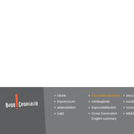
rólunk
használati útmutató
beszé
impresszum
médiaajánlat
kortá
adatvédelem
kapcsolatfelvétel
sorst
sajtó
Great Generation
lelkit
English summary