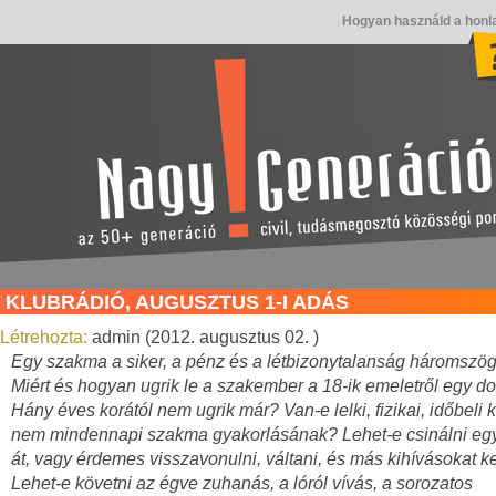
Hogyan használd a honl
KLUBRÁDIÓ, AUGUSZTUS 1-I ADÁS
Létrehozta:
admin (2012. augusztus 02. )
Egy szakma a siker, a pénz és a létbizonytalanság háromszö
Miért és hogyan ugrik le a szakember a 18-ik emeletről egy 
Hány éves korától nem ugrik már? Van-e lelki, fizikai, időbeli k
nem mindennapi szakma gyakorlásának? Lehet-e csinálni egy
át, vagy érdemes visszavonulni, váltani, és más kihívásokat k
Lehet-e követni az égve zuhanás, a lóról vívás, a sorozatos