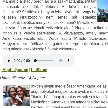
Ma már ő a „nagy öreg”, aki a a szakmát tanítja. Mit tart
fontosnak a kezdők életében? Mit követel meg a
fiataloktól? Sérülések: hogyan lehet kivédeni – vagy ha
teljesen kiküszöbölni nem lehet, hát legalább
számukat, következményüket csökkenteni? Mi változott
a szakmában az elmúlt évtizedek alatt? Hogyan s mikor te
itthon is a védőfelszerelések? A vízválasztó, amely megn
Amerikába vezető utat: Vörös zsaru (Arnold Schwarzene
Magyar kaszkadőrök az itt forgatott szuperprodukciókban, aki
még mindig csak kiszolgálóknak tekintenek.
Meghallgatom
|
Letöltöm
Harmadik rész, 14.24 perc
89-ben hívták meg először Amerikába, de az
engedélyeket megszerezni évek munkája volt
Titanic: hét hónap forgatás és sok-sok tanulá
Mexikóban. Amerika, ahol mindent előről kelle
kezdeni, mindent ismét be kellett bizonyítani. 