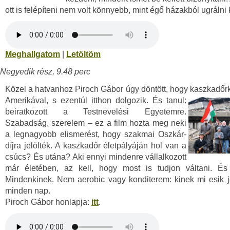
ott is felépíteni nem volt könnyebb, mint égő házakból ugrálni k
Meghallgatom
|
Letöltöm
Negyedik rész, 9.48 perc
Közel a hatvanhoz Piroch Gábor úgy döntött, hogy
kaszkadőrk
Amerikával, s ezentúl itthon dolgozik. És tanul:
beiratkozott a Testnevelési Egyetemre.
Szabadság, szerelem – ez a film hozta meg neki
a legnagyobb elismerést, hogy szakmai Oszkár-
díjra jelölték. A kaszkadőr életpályáján hol van a
csúcs? És utána? Aki ennyi mindenre vállalkozott
már életében, az kell, hogy most is tudjon váltani. És
Mindenkinek. Nem aerobic vagy konditerem: kinek mi esik j
minden nap.
Piroch Gábor honlapja:
itt
.