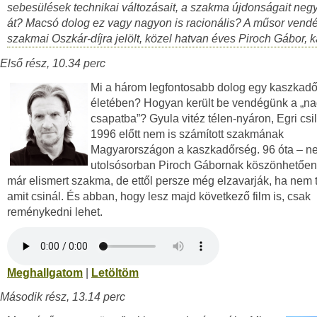
sebesülések technikai változásait, a szakma újdonságait ne
át? Macsó dolog ez vagy nagyon is racionális? A műsor vend
szakmai Oszkár-díjra jelölt, közel hatvan éves Piroch Gábor, 
Első rész, 10.34 perc
Mi a három legfontosabb dolog egy kaszkadő
életében? Hogyan került be vendégünk a „n
csapatba”? Gyula vitéz télen-nyáron, Egri csi
1996 előtt nem is számított szakmának
Magyarországon a kaszkadőrség. 96 óta – n
utolsósorban Piroch Gábornak köszönhetően
már elismert szakma, de ettől persze még elzavarják, ha nem t
amit csinál. És abban, hogy lesz majd következő film is, csak
reménykedni lehet.
Meghallgatom
|
Letöltöm
Második rész, 13.14 perc