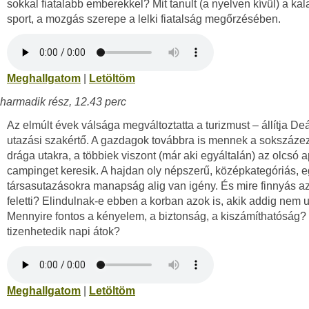
sokkal fiatalabb emberekkel? Mit tanult (a nyelven kívül) a ka
sport, a mozgás szerepe a lelki fiatalság megőrzésében.
Meghallgatom
|
Letöltöm
harmadik rész, 12.43 perc
Az elmúlt évek válsága megváltoztatta a turizmust – állítja De
utazási szakértő. A gazdagok továbbra is mennek a sokszázez
drága utakra, a többiek viszont (már aki egyáltalán) az olcsó 
campinget keresik. A hajdan oly népszerű, középkategóriás, 
társasutazásokra manapság alig van igény. És mire finnyás a
feletti? Elindulnak-e ebben a korban azok is, akik addig nem 
Mennyire fontos a kényelem, a biztonság, a kiszámíthatóság? 
tizenhetedik napi átok?
Meghallgatom
|
Letöltöm