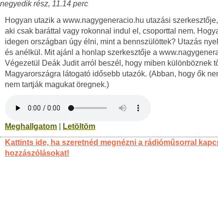
negyedik rész, 11.14 perc
Hogyan utazik a www.nagygeneracio.hu utazási szerkesztője,
aki csak baráttal vagy rokonnal indul el, csoporttal nem. Hogy
idegen országban úgy élni, mint a bennszülöttek? Utazás nye
és anélkül. Mit ajánl a honlap szerkesztője a www.nagygener
Végezetül Deák Judit arról beszél, hogy miben különböznek t
Magyarországra látogató idősebb utazók. (Abban, hogy ők nem
nem tartják magukat öregnek.)
Meghallgatom
|
Letöltöm
Kattints ide, ha szeretnéd megnézni a rádióműsorral kapc
hozzászólásokat!