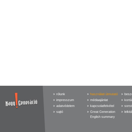
rólunk
használati útmutató
beszé
impresszum
médiaajánlat
kortá
adatvédelem
kapcsolatfelvétel
sorst
sajtó
Great Generation
lelkit
English summary