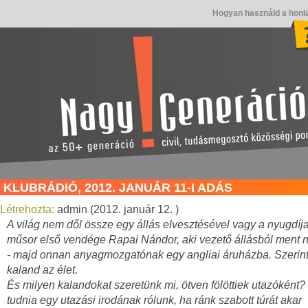
Hogyan használd a honl
KLUBRÁDIÓ, 2012. JANUÁR 11-I ADÁS
Létrehozta:
admin (2012. január 12. )
A világ nem dől össze egy állás elvesztésével vagy a nyugdíj
műsor első vendége Rapai Nándor, aki vezető állásból ment 
- majd onnan anyagmozgatónak egy angliai áruházba. Szerin
kaland az élet.
És milyen kalandokat szeretünk mi, ötven fölöttiek utazóként? 
tudnia egy utazási irodának rólunk, ha ránk szabott túrát akar