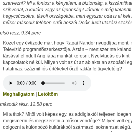
szervezni? Mi a fontos: a kényelem, a biztonság, a kiszámítha
színvonal, a kultúra vagy az újdonság? Járunk-e még kalandtú
hegycsúcsokra, távoli országokba, mert egyszer oda is el kell
műsor második felében erről beszél Deák Judit utazási szakér
első rész, 9.34 perc
Közel egy évtizede már, hogy Rapai Nándor nyugdíjba ment, 
Televízió programfőszerkesztője. Aztán – mert szerinte kaland 
társával elindult Angliába munkát keresni. Nyelvtudás és kinti
kapcsolatok nélkül. Milyen volt az út az ablaktalan szobától e
hatalmas, százmilliós értékeket őrző raktár felügyeletéig?
Meghallgatom
|
Letöltöm
második rész, 12.58 perc
Mi a titok? Mitől volt képes egy, az addigiaktól teljesen idegen 
megismerni és megszeretni a műsor vendége? Milyen volt egy
dolgozni a különböző kultúrákból származó, soknemzetiségű,