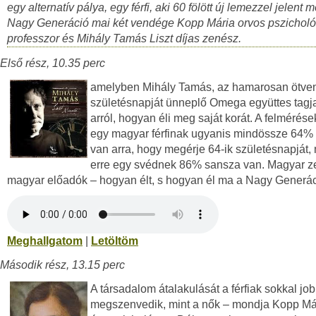
egy alternatív pálya, egy férfi, aki 60 fölött új lemezzel jelent 
Nagy Generáció mai két vendége Kopp Mária orvos pszichol
professzor és Mihály Tamás Liszt díjas zenész.
Első rész, 10.35 perc
amelyben Mihály Tamás, az hamarosan ötve
születésnapját ünneplő Omega együttes tagj
arról, hogyan éli meg saját korát. A felmérése
egy magyar férfinak ugyanis mindössze 64%
van arra, hogy megérje 64-ik születésnapját
erre egy svédnek 86% sansza van. Magyar z
magyar előadók – hogyan élt, s hogyan él ma a Nagy Generá
Meghallgatom
|
Letöltöm
Második rész, 13.15 perc
A társadalom átalakulását a férfiak sokkal jo
megszenvedik, mint a nők – mondja Kopp Má