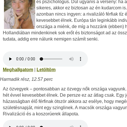
és pszichológus. Dúl ugyanis a verseny: ha 
sikeres, akkor ez biztosan az én kudarcom is
azonban nincs ingyen: a rivalizáló férfiak tíz 
kevesebbet élnek. Európa tán leginkább indiv
országa a miénk, de míg a hozzánk (ebben) 
Hollandiában mindenkinek sok erőt és biztonságot ad az össz
tudata, addig erre nálunk nemigen számít senki.
Meghallgatom
|
Letöltöm
Harmadik rész, 12.57 perc
Az özvegyek – pontosabban az özvegy nők országa vagyunk. A
hét évvel kevesebbet élnek. De persze ez az átlag csak. Egy j
házasságban élő férfinak ötször akkora az esélye, hogy megér
születésnapját, mint egy szinglinek. A macsók országa vagyun
Rivalizáció és a koszorúerek állapota.