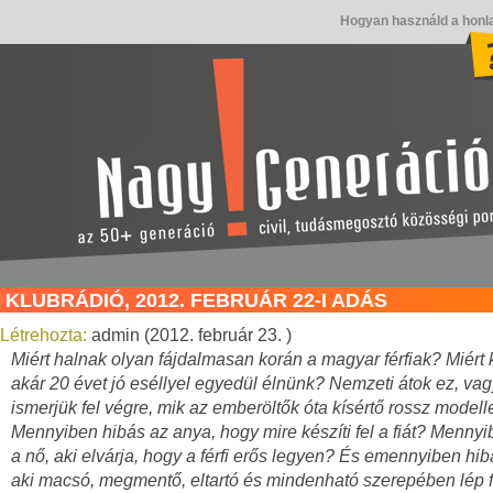
Hogyan használd a honl
KLUBRÁDIÓ, 2012. FEBRUÁR 22-I ADÁS
Létrehozta:
admin (2012. február 23. )
Miért halnak olyan fájdalmasan korán a magyar férfiak? Miért 
akár 20 évet jó eséllyel egyedül élnünk? Nemzeti átok ez, vag
ismerjük fel végre, mik az emberöltők óta kísértő rossz modell
Mennyiben hibás az anya, hogy mire készíti fel a fiát? Menny
a nő, aki elvárja, hogy a férfi erős legyen? És emennyiben hibás
aki macsó, megmentő, eltartó és mindenható szerepében lép 