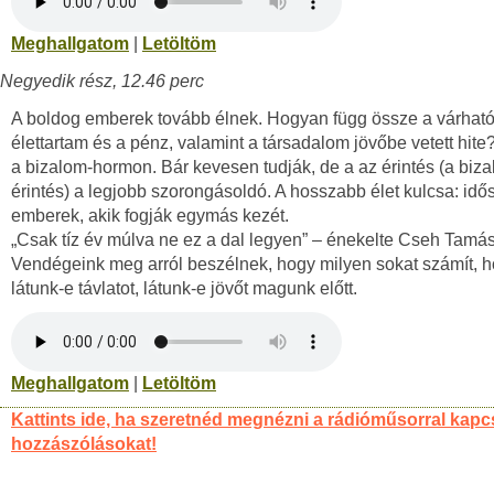
Meghallgatom
|
Letöltöm
Negyedik rész, 12.46 perc
A boldog emberek tovább élnek. Hogyan függ össze a várhat
élettartam és a pénz, valamint a társadalom jövőbe vetett hite?
a bizalom-hormon. Bár kevesen tudják, de a az érintés (a biza
érintés) a legjobb szorongásoldó. A hosszabb élet kulcsa: idő
emberek, akik fogják egymás kezét.
„Csak tíz év múlva ne ez a dal legyen” – énekelte Cseh Tamás
Vendégeink meg arról beszélnek, hogy milyen sokat számít, 
látunk-e távlatot, látunk-e jövőt magunk előtt.
Meghallgatom
|
Letöltöm
Kattints ide, ha szeretnéd megnézni a rádióműsorral kapc
hozzászólásokat!