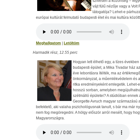
szívesen a közönség – legy
vájt fülű nézője vagy a Volt F
látogatója? Lehet-e párhuzam
európai kultúrát felmutató budapesti élet és mai kultúra közöt
Meghallgatom
|
Letöltöm
Harmadik rész, 12.55 perc
Hogyan lett élhető egy, a tízes években 
budapesti épület, a Mika Tivadar ház a
éve lebontásra ítélték, ma az értékmegő
önkormányzat, a műemlékvédelem és a
ritka eredményeként emlegetik. Lehet-e
hosszú sorban, amelyben megújulhatnak
szétmálló épületei? A stúdióban ennek a
Georgette Avruch magyar származású ame
befektető, aki valaha pszichológusnak tanult, s bár ma már ny
nem fog megöregedni. A hölgy először arról mesélt, hogy hog
Magyarországra.