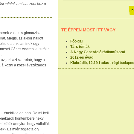
st találni, ami hasznot hoz a
TE ÉPPEN MOST ITT VAGY
erek voltak, s gimnazista
at. Mégis, az akkor hallott
Főoldal
első dalunk, aminek egy
Társ témák
 mesél Gáncs Andrea kulturális
A Nagy Generáció rádióműsorai
.
2012-es évad
az, aki azt szeretné, hogy a
Klubrádió, 12.19-i adás - régi budapes
találkozni a közel évszázados
– éneklik a dalban. De mi kell
enekarok frontembereinek?
 közülük annyira, hogy vállalták:
ek? És miért fogadta oly