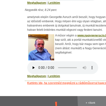
Meghallgatom
|
Letöltöm
Negyedik rész, 8.24 perc
amelynek elején Georgette Avruch arról beszél, hogy hogya
az idősödő emberek. Hogy milyen élni egy olyan világban, ah
hatvanéves emberek új dolgokat tanulnak, új munkát kezdene
hatvan felett önkéntes munkát végezni vagy festeni tanulni.
A műsor végén a
www.nagygeneracio.
kap szót, aki a portál munkaközvetítő old
beszél. Arról, hogy bár maga sem igen h
(nem állást: munkát!) a Nagy Generáci
segítségével.
Meghallgatom
|
Letöltöm
Kattints ide, ha szeretnéd megnézni a rádióműsorral kapc
rólunk