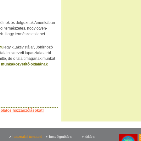
n élnek és dolgoznak Amerikában
ol természetes, hogy ötven-
k. Hogy természetes lehet
hu
egyik „aktivistája”, Jóhírhozó
alain szerzett tapasztalatairól
itte, de ő talált magának munkát
ó
munkaközvetítő oldalának
solatos hozzászólásokat!
használati útmutató
beszélgetőtárs
útitárs