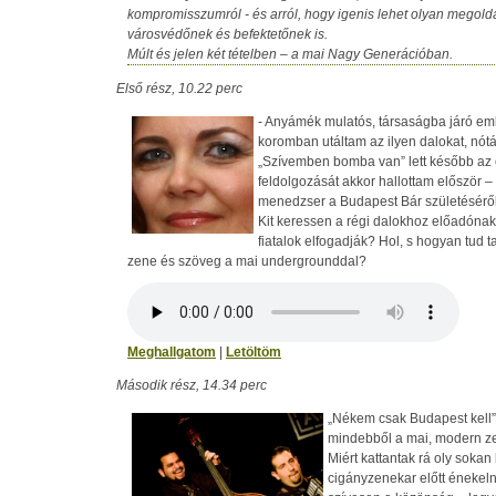
kompromisszumról - és arról, hogy igenis lehet olyan megoldá
városvédőnek és befektetőnek is.
Múlt és jelen két tételben – a mai Nagy Generációban.
Első rész, 10.22 perc
- Anyámék mulatós, társaságba járó emb
koromban utáltam az ilyen dalokat, nóták
„Szívemben bomba van” lett később az 
feldolgozását akkor hallottam először –
menedzser a Budapest Bár születéséről
Kit keressen a régi dalokhoz előadónak 
fiatalok elfogadják? Hol, s hogyan tud 
zene és szöveg a mai undergrounddal?
Meghallgatom
|
Letöltöm
Második rész, 14.34 perc
„Nékem csak Budapest kell” 
mindebből a mai, modern z
Miért kattantak rá oly sokan
cigányzenekar előtt énekeln