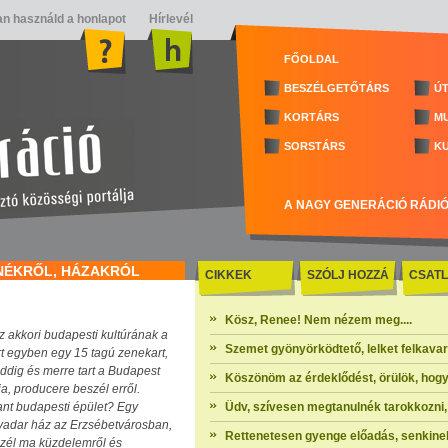
n használd a honlapot
Hírlevél
FŐOLDAL
BESZÉLGETŐTÁRS
ÚT
KORTÁRS
M
SORSTÁRS
K
A NAGY GENERÁCIÓ RÁDI
ZENÉKRŐL, HÁZAKRÓL
CIKKEK
SZÓLJ HOZZÁ
CSATL
Kösz, Renee! Nem nézem meg....
 akkori budapesti kultúrának a
Szemet gyönyörködtető, lelket felkavaró 
 egyben egy 15 tagú zenekart,
dig és merre tart a Budapest
Köszönöm az érdeklődést, örülök, hogy
a, producere beszél erről.
bant budapesti épület? Egy
Üdv, szívesen megtanulnék tarokkozni, 
Tivadar ház az Erzsébetvárosban,
Rettenetesen gyenge előadás, senkinek
szél ma küzdelemről és