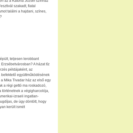
en az a Katona József színház
esztivál szakadt, fiatal
ot találni a hajdani, színes,
t?
épült, teljesen lerobbant
z Erzsébetvárosban? A házat tíz
rzés példájaként, az
 befektető együttműködésének
 a Mika Tivadar ház az első egy
 a régi gettó ma roskadozó,
 történetnek a végigharcolója,
rikai-izraeli ingatlan-
ugdíjas, de úgy döntött, hogy
yan került ismét