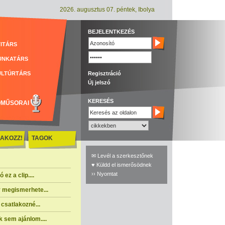
2026. augusztus 07. péntek, Ibolya
BEJELENTKEZÉS
ITÁRS
UNKATÁRS
ULTÚRTÁRS
Regisztráció
Új jelszó
KERESÉS
ÓMŰSORAI
AKOZZ!
TAGOK
✉ Levél a szerkesztőnek
♥ Küldd el ismerősödnek
›› Nyomtat
ez a clip....
 megismerhete...
csatlakozné...
 sem ajánlom....