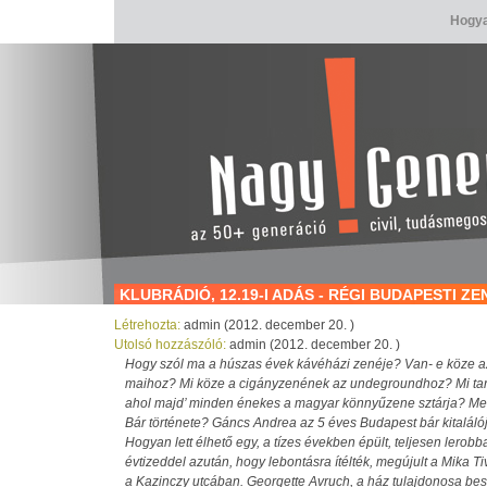
Hogya
KLUBRÁDIÓ, 12.19-I ADÁS - RÉGI BUDAPESTI 
Létrehozta:
admin (2012. december 20. )
Utolsó hozzászóló:
admin (2012. december 20. )
Hogy szól ma a húszas évek kávéházi zenéje? Van- e köze az
maihoz? Mi köze a cigányzenének az undegroundhoz? Mi tart
ahol majd’ minden énekes a magyar könnyűzene sztárja? Med
Bár története? Gáncs Andrea az 5 éves Budapest bár kitalálój
Hogyan lett élhető egy, a tízes években épült, teljesen lerob
évtizeddel azután, hogy lebontásra ítélték, megújult a Mika 
a Kazinczy utcában. Georgette Avruch, a ház tulajdonosa be