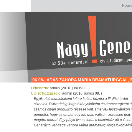
Hogya
06.08-I ADÁS ZAHORA MÁRIA DRAMATURGGAL,
Létrehozta:
admin (2016. június 08. )
Utolsó hozzászóló:
admin (2016. június 08. )
Egyik első munkájaként felére kellett húznia a III. Richárdot 
siker lett. Évtizedekig forgatókönyvíróként és dramaturgként 
számos olyan produkció részese volt, amelyek fesztiválokon i
gondolja, hogy az ember egy idő után váltson, keressen újat
magára marad. Egy pálya íve az Indul a bakterház-tól a Csers
Generáció vendége Zahora Mária dramaturg, forgatókönyvíró