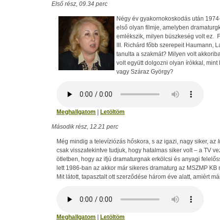
Első rész, 09.34 perc
Négy év gyakornokoskodás után 1974-
első olyan filmje, amelyben dramaturgké
emlékszik, milyen büszkeség volt ez. F
III. Richárd főbb szerepeit Haumann, La
tanulta a szakmát? Milyen volt akkorib
volt együtt dolgozni olyan írókkal, mi
vagy Száraz György?
Meghallgatom
|
Letöltöm
Második rész, 12.21 perc
Még mindig a televíziózás hőskora, s az igazi, nagy siker, az
csak visszatekintve tudjuk, hogy hatalmas siker volt – a TV v
ötletben, hogy az ifjú dramaturgnak erkölcsi és anyagi felelős
lett 1986-ban az akkor már sikeres dramaturg az MSZMP KB m
Mit látott, tapasztalt ott szerződése három éve alatt, amiért mái
Meghallgatom
|
Letöltöm