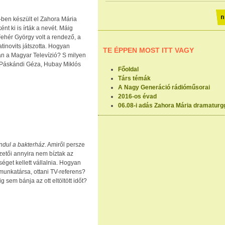
ben készült el Zahora Mária
nt ki is írták a nevét. Máig
ehér György volt a rendező, a
tinovits játszotta. Hogyan
TE ÉPPEN MOST ITT VAGY
an a Magyar Televízió? S milyen
nt Páskándi Géza, Hubay Miklós
Főoldal
Társ témák
A Nagy Generáció rádióműsorai
2016-os évad
06.08-i adás Zahora Mária dramaturgg
Indul a bakterház
. Amiről persze
ezetői annyira nem bíztak az
séget kellett vállalnia. Hogyan
unkatársa, ottani TV-referens?
g sem bánja az ott eltöltött időt?