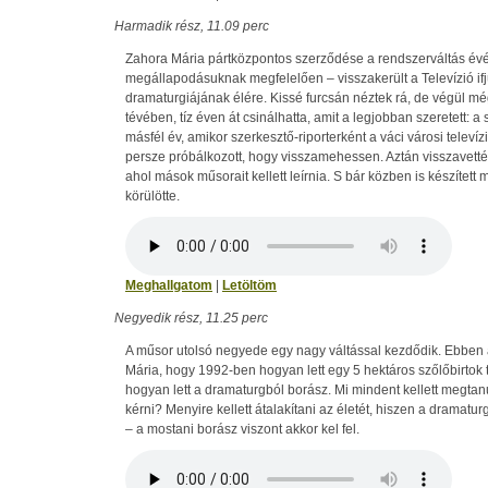
Harmadik rész, 11.09 perc
Zahora Mária pártközpontos szerződése a rendszerváltás évébe
megállapodásuknak megfelelően – visszakerült a Televízió if
dramaturgiájának élére. Kissé furcsán néztek rá, de végül még
tévében, tíz éven át csinálhatta, amit a legjobban szeretett: a 
másfél év, amikor szerkesztő-riporterként a váci városi televí
persze próbálkozott, hogy visszamehessen. Aztán visszavetté
ahol mások műsorait kellett leírnia. S bár közben is készített 
körülötte.
Meghallgatom
|
Letöltöm
Negyedik rész, 11.25 perc
A műsor utolsó negyede egy nagy váltással kezdődik. Ebben 
Mária, hogy 1992-ben hogyan lett egy 5 hektáros szőlőbirtok
hogyan lett a dramaturgból borász. Mi mindent kellett megtanul
kérni? Menyire kellett átalakítani az életét, hiszen a dramatur
– a mostani borász viszont akkor kel fel.