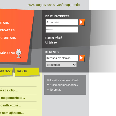
2026. augusztus 09. vasárnap, Emőd
BEJELENTKEZÉS
ITÁRS
UNKATÁRS
ULTÚRTÁRS
Regisztráció
Új jelszó
KERESÉS
ÓMŰSORAI
AKOZZ!
TAGOK
✉ Levél a szerkesztőnek
♥ Küldd el ismerősödnek
›› Nyomtat
ez a clip....
 megismerhete...
csatlakozné...
 sem ajánlom....