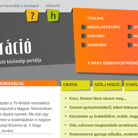
n használd a honlapot
Hírlevél
FŐOLDAL
BESZÉLGETŐTÁRS
ÚT
KORTÁRS
M
SORSTÁRS
K
A NAGY GENERÁCIÓ RÁDI
 BORÁSSZAL
CIKKEK
SZÓLJ HOZZÁ
CSATL
Kösz, Renee! Nem nézem meg....
– aztán a TV-filmből nemzetközi
Szemet gyönyörködtető, lelket felkavaró 
dolgozott a Magyar Televízióban,
s díjakat nyertek. Ma már úgy
Köszönöm az érdeklődést, örülök, hogy
, mert a szakmájában is nagyon
zegi fűszeres-ig. A Nagy
Üdv, szívesen megtanulnék tarokkozni, 
, borász.
Rettenetesen gyenge előadás, senkinek