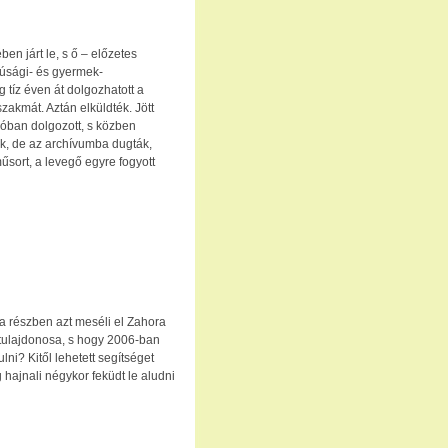
n járt le, s ő – előzetes
júsági- és gyermek-
 tíz éven át dolgozhatott a
szakmát. Aztán elküldték. Jött
zióban dolgozott, s közben
k, de az archívumba dugták,
műsort, a levegő egyre fogyott
a részben azt meséli el Zahora
 tulajdonosa, s hogy 2006-ban
ni? Kitől lehetett segítséget
g hajnali négykor feküdt le aludni