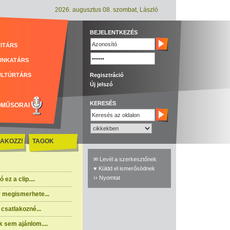
2026. augusztus 08. szombat, László
BEJELENTKEZÉS
ITÁRS
UNKATÁRS
ULTÚRTÁRS
Regisztráció
Új jelszó
KERESÉS
ÓMŰSORAI
AKOZZ!
TAGOK
✉ Levél a szerkesztőnek
♥ Küldd el ismerősödnek
›› Nyomtat
ez a clip....
 megismerhete...
csatlakozné...
 sem ajánlom....