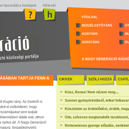
n használd a honlapot
Hírlevél
FŐOLDAL
BESZÉLGETŐTÁRS
ÚT
KORTÁRS
M
SORSTÁRS
K
A NAGY GENERÁCIÓ RÁDI
AKÁSÁBAN TARTJA FENN A
CIKKEK
SZÓLJ HOZZÁ
CSATL
Kösz, Renee! Nem nézem meg....
Szemet gyönyörködtető, lelket felkavaró 
di Kugler lány. Az ősökről is
dett el működtetni, hogy
Köszönöm az érdeklődést, örülök, hogy
yszámlájukat sem tudják
ítótermében látták már, itthon
Üdv, szívesen megtanulnék tarokkozni, 
a nyitva áll. A Nagy Generáció
Rettenetesen gyenge előadás, senkinek
maturg, forgatókönyvíró.