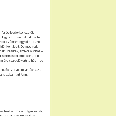
 Az évtizedekkel ezelőtti
ír. Egy, a Hunnia Filmstúdióba
rcolt számára egy díjat. Ezzel
időnként ivott. De megírták
rgatni kezdték, amikor a főhős –
 És nem is lett meg soha. Edit
emlére csak előkerül a hős – de
ilmezés szerves folytatása az a
a is abban tart fenn.
 szobákban. De a dolgok mindig