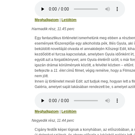
Meghallgatom
|
Letöltöm
Harmadik rész, 11.45 perc
Egy fantasztikus történetet ismerhetünk meg ebben a részben.
események főszereplője egy alkoholista pék, Illés Gyula, aki 
beküldött novelláját olvasta el annakidején Kőszegi Edit, kiha
kezdődött el furcsa kapcsolatuk, amelyben Gyula időnként írt, 
együtt azt a forgatókönyvet, ami Gyula életéről szólt, s már fo
igazán drámai körülmények között, a felvétel közben – eltűnt.
befejezte a
11. élet
című filmet, végig remélve, hogy a Filmsz
nem jött.
Innen új történetet mesél Edit: azt tudjuk meg, hogyan lett a f
Galéria, amelyet saját lakásában rendezett be, s amelyet azót
Meghallgatom
|
Letöltöm
Negyedik rész, 11.44 perc
Cigány festők képei lógnak a konyhában, az előszobában, a