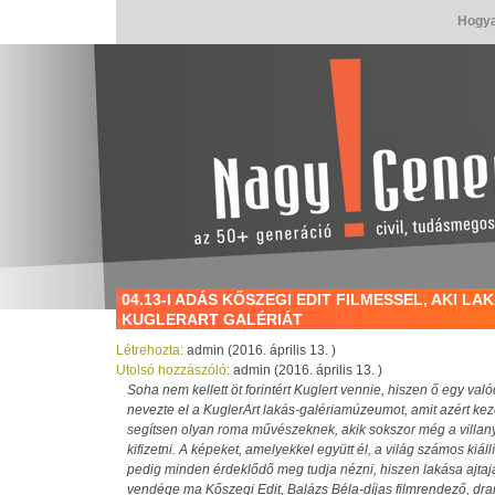
Hogya
04.13-I ADÁS KŐSZEGI EDIT FILMESSEL, AKI L
KUGLERART GALÉRIÁT
Létrehozta:
admin (2016. április 13. )
Utolsó hozzászóló:
admin (2016. április 13. )
Soha nem kellett öt forintért Kuglert vennie, hiszen ő egy való
nevezte el a KuglerArt lakás-galériamúzeumot, amit azért kez
segítsen olyan roma művészeknek, akik sokszor még a villan
kifizetni. A képeket, amelyekkel együtt él, a világ számos kiáll
pedig minden érdeklődő meg tudja nézni, hiszen lakása ajtaj
vendége ma Kőszegi Edit, Balázs Béla-díjas filmrendező, dra