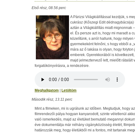
Első rész, 08.56 perc
A Párizsi Világkiállítással kezdjük, s m
cukrász (Kőszegi Edit dédnagybácsija) ho
aztán a Világkiállítás miatt mignonnak 
el. És persze azt is, hogy mi maradt a 
közelítünk, s arról hallunk, hogy milyen 
gyermekeként felnőni, s hogy ebből a „v
mára az ő lakása is olyan, hogy folyt
emberek. Gyerekkorából is következett,
majd jelmeztervező lett, mielőtt rátalált 
forgatókönyvírásra, a rendezésre.
Meghallgatom
|
Letöltöm
Második rész, 13.11 perc
Mint a filmeken, mi is ugrálunk az időben. Megtudjuk, hogy a
filmrendezői pálya hogyan kanyarodott, szinte véletlenül akk
való ismerkedés, majd az életüket bemutató megannyi dokum
éve dokumentálja már néhány cigányközösség életét, filmje
határozzák meg, hogy életükből mi a fontos, mit tartanak me