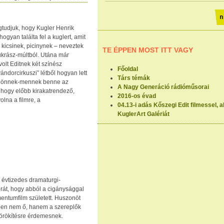
egtudjuk, hogy Kugler Henrik
gyan találta fel a kuglert, amit
– kicsinek, picinynek – neveztek
TE ÉPPEN MOST ITT VAGY
cukrász-múltból. Utána már
volt Editnek két színész
Főoldal
ándorcirkuszi” létből hogyan lett
Társ témák
on jönnek-mennek benne az
A Nagy Generáció rádióműsorai
 hogy előbb kirakatrendező,
2016-os évad
volna a filmre, a
04.13-i adás Kőszegi Edit filmessel, a
KuglerArt Galériát
z évtizedes dramaturgi-
orát, hogy abból a cigánysággal
entumfilm született. Huszonöt
iben nem ő, hanem a szereplők
görökítésre érdemesnek.