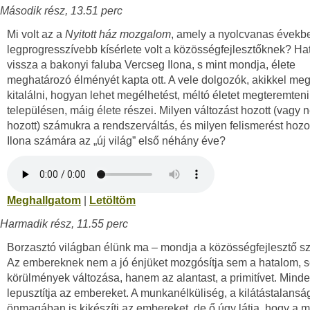
Második rész, 13.51 perc
Mi volt az a
Nyitott ház mozgalom
, amely a nyolcvanas évekbe
legprogresszívebb kísérlete volt a közösségfejlesztőknek? Hat 
vissza a bakonyi faluba Vercseg Ilona, s mint mondja, élete
meghatározó élményét kapta ott. A vele dolgozók, akikkel me
kitalálni, hogyan lehet megélhetést, méltó életet megteremteni
településen, máig élete részei. Milyen változást hozott (vagy 
hozott) számukra a rendszerváltás, és milyen felismerést hozo
Ilona számára az „új világ” első néhány éve?
Meghallgatom
|
Letöltöm
Harmadik rész, 11.55 perc
Borzasztó világban élünk ma – mondja a közösségfejlesztő s
Az embereknek nem a jó énjüket mozgósítja sem a hatalom, 
körülmények változása, hanem az alantast, a primitívet. Mind
lepusztítja az embereket. A munkanélküliség, a kilátástalansá
önmagában is kikészíti az embereket, de ő úgy látja, hogy a m