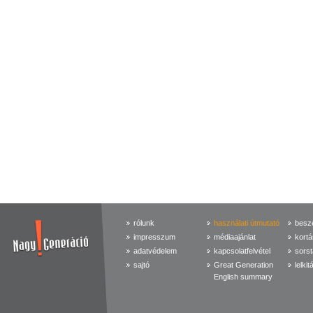
rólunk
használati útmutató
beszé
impresszum
médiaajánlat
kortá
adatvédelem
kapcsolatfelvétel
sorst
sajtó
Great Generation
lelkit
English summary