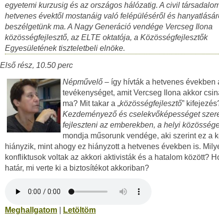
egyetemi kurzusig és az országos hálózatig. A civil társadalo
hetvenes évektől mostanáig való felépüléséről és hanyatlásár
beszélgetünk ma. A Nagy Generáció vendége Vercseg Ilona
közösségfejlesztő, az ELTE oktatója, a Közösségfejlesztők
Egyesületének tiszteletbeli elnöke.
Első rész, 10.50 perc
Népművelő
– így hívták a hetvenes években 
tevékenységet, amit Vercseg Ilona akkor csiná
ma? Mit takar a „
közösségfejlesztő
” kifejezés
Kezdeményező és cselekvőképességet szer
fejleszteni az emberekben, a helyi közösség
mondja műsorunk vendége, aki szerint ez a k
hiányzik, mint ahogy ez hiányzott a hetvenes években is. Mily
konfliktusok voltak az akkori aktivisták és a hatalom között? Ho
határ, mi verte ki a biztosítékot akkoriban?
Meghallgatom
|
Letöltöm