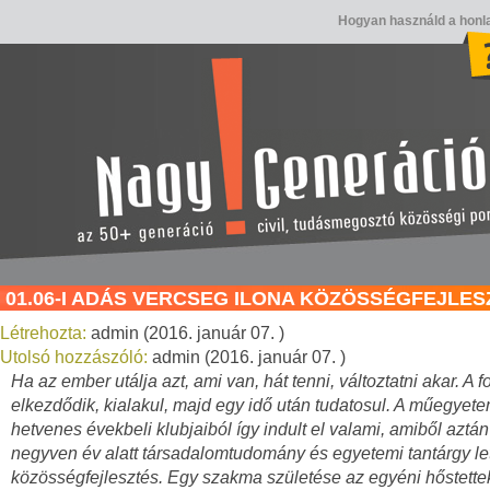
Hogyan használd a honl
01.06-I ADÁS VERCSEG ILONA KÖZÖSSÉGFEJLE
Létrehozta:
admin (2016. január 07. )
Utolsó hozzászóló:
admin (2016. január 07. )
Ha az ember utálja azt, ami van, hát tenni, változtatni akar. A 
elkezdődik, kialakul, majd egy idő után tudatosul. A műegyete
hetvenes évekbeli klubjaiból így indult el valami, amiből aztán
negyven év alatt társadalomtudomány és egyetemi tantárgy let
közösségfejlesztés. Egy szakma születése az egyéni hőstettek