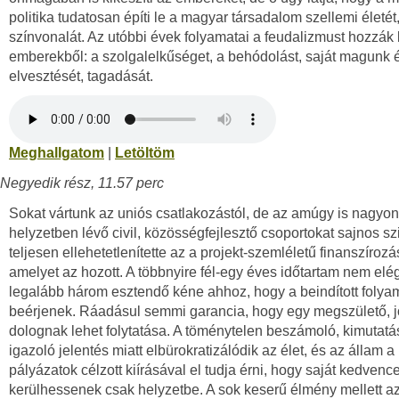
politika tudatosan építi le a magyar társadalom szellemi életét
színvonalát. Az utóbbi évek folyamatai a feudalizmust hozzák 
emberekből: a szolgalelkűséget, a behódolást, saját magunk 
elvesztését, tagadását.
Meghallgatom
|
Letöltöm
Negyedik rész, 11.57 perc
Sokat vártunk az uniós csatlakozástól, de az amúgy is nagyo
helyzetben lévő civil, közösségfejlesztő csoportokat sajnos sz
teljesen ellehetetlenítette az a projekt-szemléletű finanszírozá
amelyet az hozott. A többnyire fél-egy éves időtartam nem elég
legalább három esztendő kéne ahhoz, hogy a beindított folya
beérjenek. Ráadásul semmi garancia, hogy egy megszülető, j
dolognak lehet folytatása. A töménytelen beszámoló, kimutatá
igazoló jelentés miatt elbürokratizálódik az élet, és az állam a
pályázatok célzott kiírásával el tudja érni, hogy saját kedvence
kerülhessenek csak helyzetbe. A sok keserű élmény mellett az