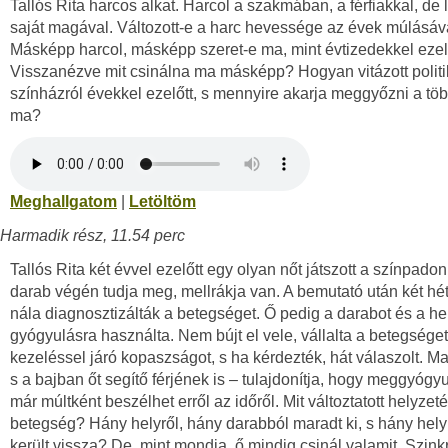
Tallós Rita harcos alkat. Harcol a szakmában, a férfiakkal, de
saját magával. Változott-e a harc hevessége az évek múlásáv
Másképp harcol, másképp szeret-e ma, mint évtizedekkel ezel
Visszanézve mit csinálna ma másképp? Hogyan vitázott politi
színházról évekkel ezelőtt, s mennyire akarja meggyőzni a töb
ma?
Meghallgatom
|
Letöltöm
Harmadik rész, 11.54 perc
Tallós Rita két évvel ezelőtt egy olyan nőt játszott a színpadon
darab végén tudja meg, mellrákja van. A bemutató után két hét
nála diagnosztizálták a betegséget. Ő pedig a darabot és a hel
gyógyulásra használta. Nem bújt el vele, vállalta a betegséget
kezeléssel járó kopaszságot, s ha kérdezték, hát válaszolt. M
s a bajban őt segítő férjének is – tulajdonítja, hogy meggyógyu
már múltként beszélhet erről az időről. Mit változtatott helyzet
betegség? Hány helyről, hány darabból maradt ki, s hány hel
került vissza? De, mint mondja, ő mindig csinál valamit. Szink