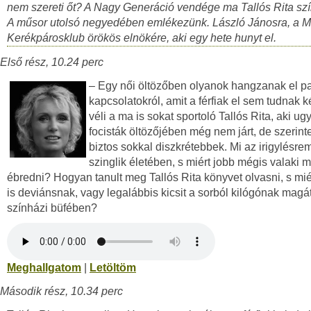
nem szereti őt? A Nagy Generáció vendége ma Tallós Rita sz
A műsor utolsó negyedében emlékezünk. László Jánosra, a 
Kerékpárosklub örökös elnökére, aki egy hete hunyt el.
Első rész, 10.24 perc
– Egy női öltözőben olyanok hangzanak el pa
kapcsolatokról, amit a férfiak el sem tudnak k
véli a ma is sokat sportoló Tallós Rita, aki ug
focisták öltözőjében még nem járt, de szerinte
biztos sokkal diszkrétebbek. Mi az irigylésre
szinglik életében, s miért jobb mégis valaki me
ébredni? Hogyan tanult meg Tallós Rita könyvet olvasni, s mié
is deviánsnak, vagy legalábbis kicsit a sorból kilógónak magá
színházi büfében?
Meghallgatom
|
Letöltöm
Második rész, 10.34 perc