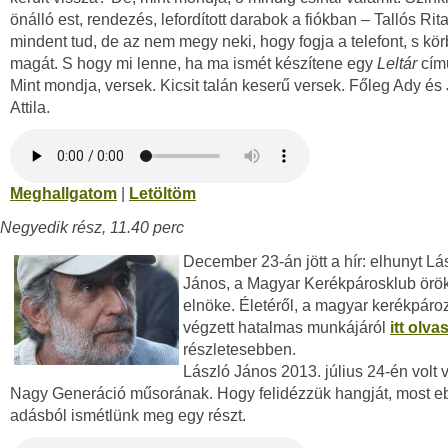
önálló est, rendezés, lefordított darabok a fiókban – Tallós Rit
mindent tud, de az nem megy neki, hogy fogja a telefont, s kör
magát. S hogy mi lenne, ha ma ismét készítene egy
Leltár
című
Mint mondja, versek. Kicsit talán keserű versek. Főleg Ady és
Attila.
Meghallgatom
|
Letöltöm
Negyedik rész, 11.40 perc
December 23-án jött a hír: elhunyt Lá
János, a Magyar Kerékpárosklub örö
elnöke. Életéről, a magyar kerékpáro
végzett hatalmas munkájáról
itt olv
részletesebben.
László János 2013. július 24-én volt
Nagy Generáció műsorának. Hogy felidézzük hangját, most e
adásból ismétlünk meg egy részt.