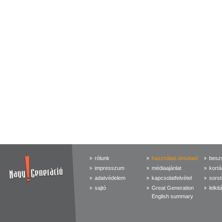
rólunk
használati útmutató
beszé
impresszum
médiaajánlat
kortá
adatvédelem
kapcsolatfelvétel
sorst
sajtó
Great Generation
lelkit
English summary