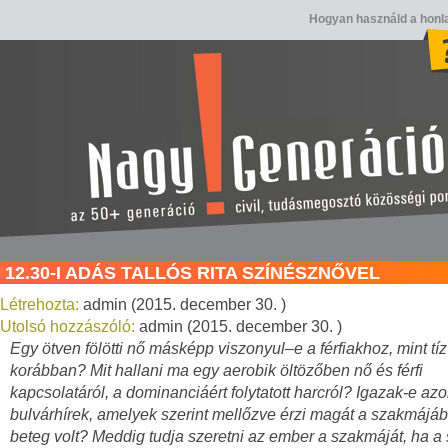
Hogyan használd a honl
12.30-I ADÁS TALLÓS RITA SZÍNÉSZNŐVEL
Létrehozta:
admin (2015. december 30. )
Utolsó hozzászóló:
admin (2015. december 30. )
Egy ötven fölötti nő másképp viszonyul–e a férfiakhoz, mint tíz
korábban? Mit hallani ma egy aerobik öltözőben nő és férfi
kapcsolatáról, a dominanciáért folytatott harcról? Igazak-e azo
bulvárhírek, amelyek szerint mellőzve érzi magát a szakmájá
beteg volt? Meddig tudja szeretni az ember a szakmáját, ha 