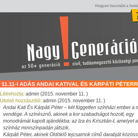
Hogyan használd a honl
11.11-I ADÁS ANDAI KATIVAL ÉS KÁRPÁTI PÉTER
Létrehozta:
admin (2015. november 11. )
Utolsó hozzászóló:
admin (2015. november 11. )
Andai Kati És Kárpáti Péter – két független színházi ember a
vendége. A színésznő, akinek a kor szabadságot hozott, egy
monodrámát kapott ajándékba: az Iza és Krisztián-t, amelyet 
színház miniszínpadán játszik.
Kárpáti Péter, akinek Öldöklő tejcsarnok című darabját közöss