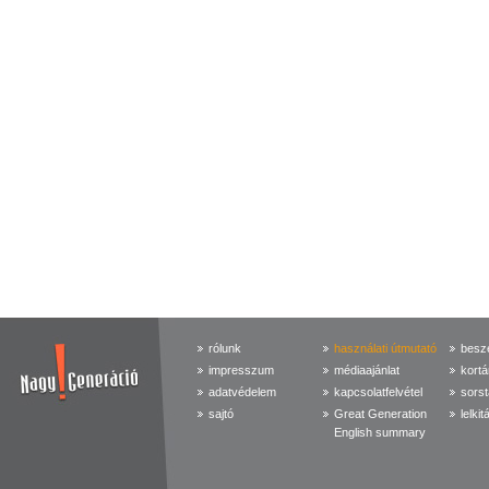
rólunk
használati útmutató
beszé
impresszum
médiaajánlat
kortá
adatvédelem
kapcsolatfelvétel
sorst
sajtó
Great Generation
lelkit
English summary