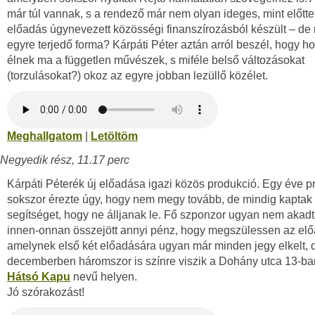
már túl vannak, s a rendező már nem olyan ideges, mint előtte
előadás úgynevezett közösségi finanszírozásból készült – de 
egyre terjedő forma? Kárpáti Péter aztán arról beszél, hogy h
élnek ma a független művészek, s miféle belső változásokat
(torzulásokat?) okoz az egyre jobban lezüllő közélet.
Meghallgatom
|
Letöltöm
Negyedik rész, 11.17 perc
Kárpáti Péterék új előadása igazi közös produkció. Egy éve pr
sokszor érezte úgy, hogy nem megy tovább, de mindig kaptak
segítséget, hogy ne álljanak le. Fő szponzor ugyan nem akadt
innen-onnan összejött annyi pénz, hogy megszülessen az elő
amelynek első két előadására ugyan már minden jegy elkelt, 
decemberben háromszor is színre viszik a Dohány utca 13-b
Hátsó Kapu
nevű helyen.
Jó szórakozást!