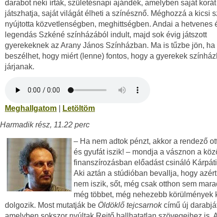
darabot neki írták, születésnapi ajándék, amelyben saját korát
játszhatja, saját világát élheti a színésznő. Méghozzá a kicsi 
nyújtotta közvetlenségben, meghittségben. Andai a hetvenes 
legendás Szkéné színházából indult, majd sok évig játszott
gyerekeknek az Arany János Színházban. Ma is tűzbe jön, ha 
beszélhet, hogy miért (lenne) fontos, hogy a gyerekek színhá
járjanak.
Meghallgatom
|
Letöltöm
Harmadik rész, 11.22 perc
– Ha nem adtok pénzt, akkor a rendező ott
és gyufát iszik! – mondja a vásznon a kö
finanszírozásban előadást csináló Kárpáti
Aki aztán a stúdióban bevallja, hogy azért
nem iszik, sőt, még csak otthon sem mar
még többet, még nehezebb körülmények k
dolgozik. Most mutatják be
Öldöklő tejcsarnok
című új darabját
amelyben sokszor nyúltak Rejtő hallhatatlan szövegeihez is. 