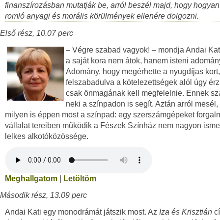
finanszírozásban mutatják be, arról beszél majd, hogy hogyan
romló anyagi és morális körülmények ellenére dolgozni.
Első rész, 10.07 perc
– Végre szabad vagyok! – mondja Andai Kati
a saját kora nem átok, hanem isteni adomán
Adomány, hogy megérhette a nyugdíjas kort,
felszabadulva a kötelezettségek alól úgy érz
csak önmagának kell megfelelnie. Ennek s
neki a színpadon is segít. Aztán arról mesél
milyen is éppen most a színpad: egy szerszámgépeket forga
vállalat tereiben működik a Fészek Színház nem nagyon ismer
lelkes alkotóközössége.
Meghallgatom
|
Letöltöm
Második rész, 13.09 perc
Andai Kati egy monodrámát játszik most. Az
Iza és Krisztián
c