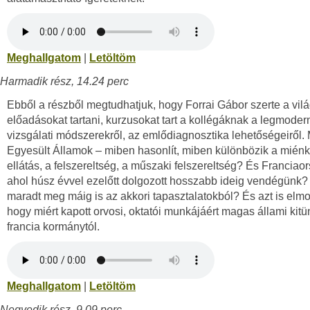
Meghallgatom
|
Letöltöm
Harmadik rész, 14.24 perc
Ebből a részből megtudhatjuk, hogy Forrai Gábor szerte a vilá
előadásokat tartani, kurzusokat tart a kollégáknak a legmode
vizsgálati módszerekről, az emlődiagnosztika lehetőségeiről.
Egyesült Államok – miben hasonlít, miben különbözik a miénk
ellátás, a felszereltség, a műszaki felszereltség? És Franciao
ahol húsz évvel ezelőtt dolgozott hosszabb ideig vendégünk?
maradt meg máig is az akkori tapasztalatokból? És azt is elm
hogy miért kapott orvosi, oktatói munkájáért magas állami kitü
francia kormánytól.
Meghallgatom
|
Letöltöm
Negyedik rész, 9.09 perc