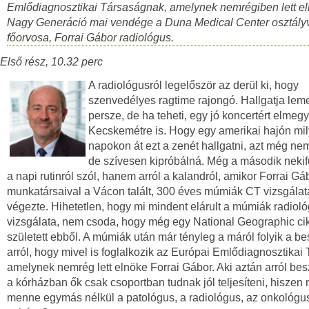
Emlődiagnosztikai Társaságnak, amelynek nemrégiben lett e
Nagy Generáció mai vendége a Duna Medical Center osztály
főorvosa, Forrai Gábor radiológus.
Első rész, 10.32 perc
A radiológusról legelőször az derül ki, hogy
szenvedélyes ragtime rajongó. Hallgatja leme
persze, de ha teheti, egy jó koncertért elmegy
Kecskemétre is. Hogy egy amerikai hajón mi
napokon át ezt a zenét hallgatni, azt még nem
de szívesen kipróbálná. Még a második neki
a napi rutinról szól, hanem arról a kalandról, amikor Forrai Gá
munkatársaival a Vácon talált, 300 éves múmiák CT vizsgálat
végezte. Hihetetlen, hogy mi mindent elárult a múmiák radioló
vizsgálata, nem csoda, hogy még egy National Geographic cik
született ebből. A múmiák után már tényleg a máról folyik a be
arról, hogy mivel is foglalkozik az Európai Emlődiagnosztikai
amelynek nemrég lett elnöke Forrai Gábor. Aki aztán arról bes
a kórházban ők csak csoportban tudnak jól teljesíteni, hiszen 
menne egymás nélkül a patológus, a radiológus, az onkológu