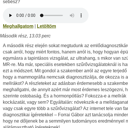
sebész?
Meghallgatom
|
Letöltöm
Második rész, 13.03 perc
A második rész elején sokat megtudunk az emlődiagnosztiká
csak arról, hogy miért fontos, hanem arról is, hogy hogyan épü
egymásra a tapintásos vizsgálat, az ultrahang, s mikor van s
MR-re. Ma már, speciális esetekben szűrővizsgálatoknál is ha
ezt a módszert. Mit gondol a szakember arról az egyre terjedő 
hogy a mammográfia nemcsak diagnosztizálja, de okozza is a
mellrákot? A részleteket az adásban érdemesebb a szakember
meghallgatni, de annyit azért már most érdemes leszögezni, 
szerinte ostobaság. És a hormonpótlás? Fokozza-e a mellrák
kockázatát, vagy sem? Egyáltalán: növekszik-e a melldagan
vagy csak egyre több a szűrővizsgálat? Az internet tele van fa
diagnosztikai ígéretekkel – Forrai Gábor azt tanácsolja minde
hogy ne dőljenek be a semmilyen tudományos eredménnyel 
alátámasztható ígéreteknek!