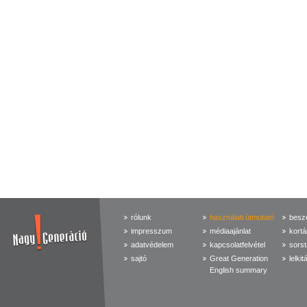
rólunk
használati útmutató
beszé
impresszum
médiaajánlat
kortá
adatvédelem
kapcsolatfelvétel
sorst
sajtó
Great Generation
lelkit
English summary