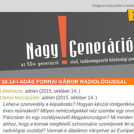
Hogyan használd a honl
10.14-I ADÁS FORRAI GÁBOR RADIOLÓGUSSAL
Létrehozta:
admin (2015. október 14. )
Utolsó hozzászóló:
admin (2015. október 14. )
Lehet-e szenvedély a képalkotás? Hogyan készül röntgenfelv
éves múmiákról? Milyen nehézségekkel néz szembe egy orv
Párizsban és egy osztályvezető Magyarországon? Mi minden 
ahhoz, hogy a kornak megfelelő színvonalon szereljenek fel 
radiológiai osztályt? Vannak-e általános irányelvei az Európai