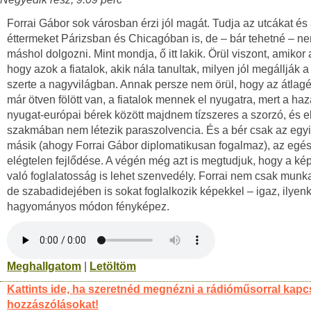
Forrai Gábor sok városban érzi jól magát. Tudja az utcákat és
éttermeket Párizsban és Chicagóban is, de – bár tehetné – n
máshol dolgozni. Mint mondja, ő itt lakik. Örül viszont, amikor a
hogy azok a fiatalok, akik nála tanultak, milyen jól megállják a
szerte a nagyvilágban. Annak persze nem örül, hogy az átlagé
már ötven fölött van, a fiatalok mennek el nyugatra, mert a haz
nyugat-európai bérek között majdnem tízszeres a szorzó, és 
szakmában nem létezik paraszolvencia. És a bér csak az egyi
másik (ahogy Forrai Gábor diplomatikusan fogalmaz), az eg
elégtelen fejlődése. A végén még azt is megtudjuk, hogy a ké
való foglalatosság is lehet szenvedély. Forrai nem csak munk
de szabadidejében is sokat foglalkozik képekkel – igaz, ilyen
hagyományos módon fényképez.
Meghallgatom
|
Letöltöm
Kattints ide, ha szeretnéd megnézni a rádióműsorral kapc
hozzászólásokat!