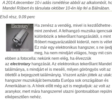
A 2014.december 10-i adás ismétlése abból az alkalomból, h
Mandel Róbert és társulata október 10-én lép fel a Bálnában.
Első rész, 9.09 perc
Ha zenész a vendég, mivel is kezdődhetne 
mint zenével. A felhangzó muzsika igencsa
különbözik a tekerőlant hangzásától, s min
Róbert magyarázatából kiderül, nem is vélet
Ez már egy elektronikus hangszer, s ne ijed
meg, ha nem mindjárt világos, hogy mit csin
ebben a fotocella: nekünk nem elég, ha élvezzük
az
electrotary
hangzását. Az elektronikus tekerőlant Mandel
találmánya, s mindjárt el is meséli, milyen göröngyös volt az 
ötlettől a bejegyzett találmányig. Viszont aztán jöttek az utak:
hangszer muzsikáját bemutatta Európa sok országában és
Amerikában is. A hírek előtt még azt is megtudjuk: az volt az
aranykor, mert mára hangszerrel utazni (pontosabban repülni
elképesztően nehéz.