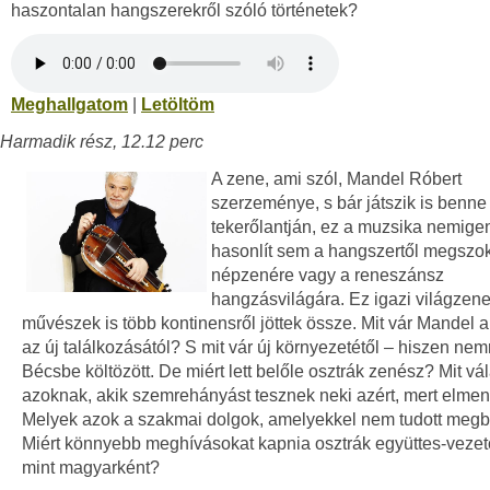
haszontalan hangszerekről szóló történetek?
Meghallgatom
|
Letöltöm
Harmadik rész, 12.12 perc
A zene, ami szól, Mandel Róbert
szerzeménye, s bár játszik is benne
tekerőlantján, ez a muzsika nemige
hasonlít sem a hangszertől megszok
népzenére vagy a reneszánsz
hangzásvilágára. Ez igazi világzene
művészek is több kontinensről jöttek össze. Mit vár Mandel a
az új találkozásától? S mit vár új környezetétől – hiszen ne
Bécsbe költözött. De miért lett belőle osztrák zenész? Mit vá
azoknak, akik szemrehányást tesznek neki azért, mert elmen
Melyek azok a szakmai dolgok, amelyekkel nem tudott megb
Miért könnyebb meghívásokat kapnia osztrák együttes-vezet
mint magyarként?