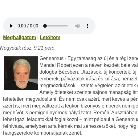
Meghallgatom
|
Letöltöm
Negyedik rész, 9.21 perc
Geneamus - Egy társaság az új és a régi zené
Mandel Róbert ezen a néven kezdett bele val
dologba Bécsben. Utazások, új koncertek, új 
emberek, pályázatok írása és kiírása, nemzet
megmozdulások – szinte végtelen az ötletek 
Amely ötleteket szerinte sajnos manapság it
lehetetlen megvalósítani. És nem csak azért, mert kevés a p
azért is, mert megváltozott a légkör, bizonyos emberek nemi
meghívót, s nemigen nyernek pályázatot. Reméli, Ausztriában
lehet igazi feladatokkal foglalkozni – mint például a Geneamu
felhívása, amelyben arra kérnek mai zeneszerzőket, hogy régi
hangszerekre komponáljanak zenét.