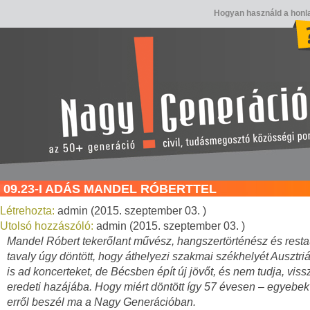
Hogyan használd a honl
09.23-I ADÁS MANDEL RÓBERTTEL
Létrehozta:
admin (2015. szeptember 03. )
Utolsó hozzászóló:
admin (2015. szeptember 03. )
Mandel Róbert tekerőlant művész, hangszertörténész és resta
tavaly úgy döntött, hogy áthelyezi szakmai székhelyét Ausztriá
is ad koncerteket, de Bécsben épít új jövőt, és nem tudja, viss
eredeti hazájába. Hogy miért döntött így 57 évesen – egyebek
erről beszél ma a Nagy Generációban.