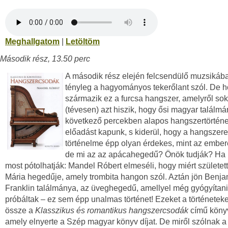
Meghallgatom
|
Letöltöm
Második rész, 13.50 perc
A második rész elején felcsendülő muzsikáb
tényleg a hagyományos tekerőlant szól. De h
származik ez a furcsa hangszer, amelyről so
(tévesen) azt hiszik, hogy ősi magyar találmá
következő percekben alapos hangszertörténe
előadást kapunk, s kiderül, hogy a hangszer
történelme épp olyan érdekes, mint az embe
de mi az az apácahegedű? Önök tudják? Ha 
most pótolhatják: Mandel Róbert elmeséli, hogy miért születet
Mária hegedűje, amely trombita hangon szól. Aztán jön Benja
Franklin találmánya, az üveghegedű, amellyel még gyógyítani
próbáltak – ez sem épp unalmas történet! Ezeket a történeteket
össze a
Klasszikus és romantikus hangszercsodák
című köny
amely elnyerte a Szép magyar könyv díjat. De miről szólnak a