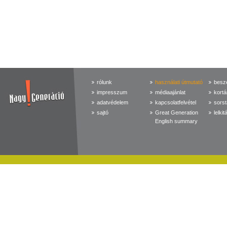
rólunk
használati útmutató
beszé
impresszum
médiaajánlat
kortá
adatvédelem
kapcsolatfelvétel
sorst
sajtó
Great Generation
lelkit
English summary