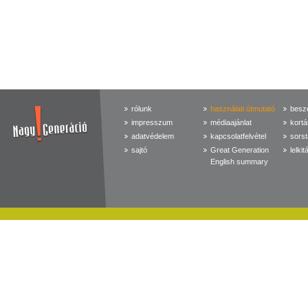
rólunk
használati útmutató
beszé
impresszum
médiaajánlat
kortá
adatvédelem
kapcsolatfelvétel
sorst
sajtó
Great Generation
lelkit
English summary