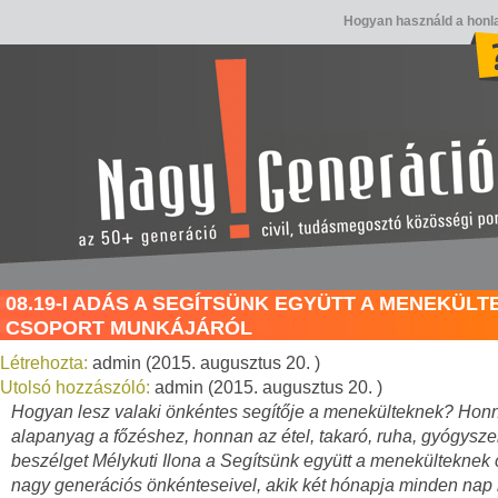
Hogyan használd a honl
08.19-I ADÁS A SEGÍTSÜNK EGYÜTT A MENEKÜL
CSOPORT MUNKÁJÁRÓL
Létrehozta:
admin (2015. augusztus 20. )
Utolsó hozzászóló:
admin (2015. augusztus 20. )
Hogyan lesz valaki önkéntes segítője a menekülteknek? Honn
alapanyag a főzéshez, honnan az étel, takaró, ruha, gyógysze
beszélget Mélykuti Ilona a Segítsünk együtt a menekülteknek 
nagy generációs önkénteseivel, akik két hónapja minden nap