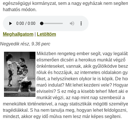
egészségügyi kormányzat, sem a nagy egyházak nem segíte
hathatós módon.
Meghallgatom
|
Letöltöm
Negyedik rész, 9.36 perc
Miközben rengeteg ember segít, vagy legalá
elismerően dicséri a heroikus munkát végző
önkénteseket, vannak, akik gyűlölködve bes
róluk és hozzájuk, az internetes oldalakon g
őket, a helyszíneken olykor le is köpik. De h
maró indulat? Mit lehet kezdeni vele? Hogyan
elviselni? S ez még a kisebb teher! Mert aki e
munkát végzi, az nap mint nap szembesül a
menekültek történeteivel, a nagy statisztikák mögötti személy
tragédiákkal. S ha nem tanulja meg, hogyan lehet feldolgozni, 
mindezt, akkor egy idő múlva nem lesz már képes segíteni.