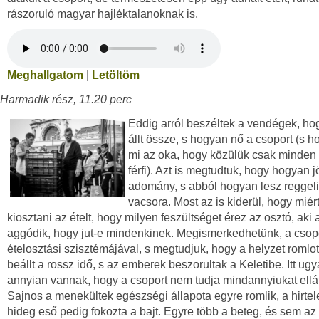
rászoruló magyar hajléktalanoknak is.
Meghallgatom
|
Letöltöm
Harmadik rész, 11.20 perc
Eddig arról beszéltek a vendégek, h
állt össze, s hogyan nő a csoport (s h
mi az oka, hogy közülük csak minden 
férfi). Azt is megtudtuk, hogy hogyan j
adomány, s abból hogyan lesz reggeli
vacsora. Most az is kiderül, hogy miér
kiosztani az ételt, hogy milyen feszültséget érez az osztó, aki 
aggódik, hogy jut-e mindenkinek. Megismerkedhetünk, a csop
ételosztási szisztémájával, s megtudjuk, hogy a helyzet romlot
beállt a rossz idő, s az emberek beszorultak a Keletibe. Itt ug
annyian vannak, hogy a csoport nem tudja mindannyiukat ellát
Sajnos a menekültek egészségi állapota egyre romlik, a hirtele
hideg eső pedig fokozta a bajt. Egyre több a beteg, és sem az