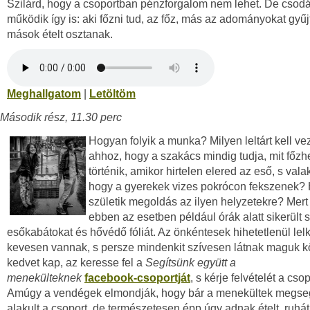
Szilárd, hogy a csoportban pénzforgalom nem lehet. De csod
működik így is: aki főzni tud, az főz, más az adományokat gyűj
mások ételt osztanak.
Meghallgatom
|
Letöltöm
Második rész, 11.30 perc
Hogyan folyik a munka? Milyen leltárt kell ve
ahhoz, hogy a szakács mindig tudja, mit főzh
történik, amikor hirtelen elered az eső, s valaki
hogy a gyerekek vizes pokrócon fekszenek?
születik megoldás az ilyen helyzetekre? Mert 
ebben az esetben például órák alatt sikerült 
esőkabátokat és hővédő fóliát. Az önkéntesek hihetetlenül lel
kevesen vannak, s persze mindenkit szívesen látnak maguk kö
kedvet kap, az keresse fel a
Segítsünk együtt a
menekülteknek
facebook-csoportját
, s kérje felvételét a cso
Amúgy a vendégek elmondják, hogy bár a menekültek megse
alakult a csoport, de természetesen épp úgy adnak ételt, ruhát,