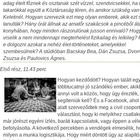
adag ételt főznek és osztanak szét vízzel, szendvicsekkel, ha k
takarókkal együtt a Köztársaság téren, és amikor szükség van 
Keletinél. Hogyan szervezik ezt meg olyan emberek, akik ezt
tanulták? Hány órát állnak az amatőr szakácsok a pincéből áta
konyhában, hogy minden rászorulónak jusson ennivaló? Hog
viselik a nem mindennapi megterhelést fizikailag és lelkileg? 
e dolgozni azokat a nehéz élet-történeteket, amelyekkel
szembesülnek? A stúdióban Bacskay Bea, Dán Zsuzsa, Dvor
Zsuzsa és Paulovics Ágnes.
Első rész, 11.43 perc
Hogyan kezdődött? Hogyan talált eg
többtucatnyi jó szándékú ember, aki
annyi volt a közös, hogy úgy érezték,
segíteniük kell? És a Facebook, ahol 
alatt szerveződtek meg a civil csoport
választást, hogy ki melyikhez csatla
már jórészt egyéni ízlés, baráti kapcsolatok, vagy éppen a vél
befolyásolta. A következő percekben a vendégek elmesélik, h
milyen a munka logisztikája. Hogy miért döntött úgy az alapít