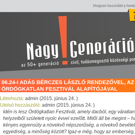
Hogyan használd a honl
06.24-I ADÁS BÉRCZES LÁSZLÓ RENDEZŐVEL, AZ
ÖRDÖGKATLAN FESZTIVÁL ALAPÍTÓJÁVAL
Létrehozta:
admin (2015. június 24. )
Utolsó hozzászóló:
admin (2015. június 24. )
Idén is lesz Ördögkatlan Fesztivál, amely dacból, egy váratlan
helyzetből született nyolc évvel ezelőtt. Mitől áll be megint – h
kényes egyensúly a növekvő népszerűség, a növekvő bevétel
egyediség, a minőség között? Igaz-e még, hogy az emberség