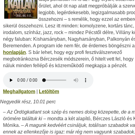
őrület, ahol öt nap alatt megpróbálják a szer
legjobb, legérdekesebb, legizgalmasabb pro
összehozni – s remélik, hogy ezzel az embere
sikerül összehozni. Lesz itt minden: komolyzene, kortárs tánc
irodalom, színház, jazz, rock – mindez Pécstől délre, Villány 
négy faluban: Kisharsányban, Nagyharsányban, Palkonyán é
Beremenden. A program ide nem fér, de érdemes böngészni 
honlapján
. S bár lehet, hogy egy profi fesztiválszervező
megbotránkozna Bérczesék módszerein, ő hitelt vett fel, hogy b
náluk minden fellépő és közreműködő megkapja a pénzét.
Meghallgatom
|
Letöltöm
Negyedik rész, 10.01 perc
–
Az Ördögkatlant sok szép és nemes dolog közepette, de a
örömére találtuk ki
– mondta a két alapító, Bérczes László és 
Mónika. –
A magunk kedvéért csináljuk, totálisan szabadok v
ennek az ellenkezője is igaz: már rég nem vagyunk szabadok