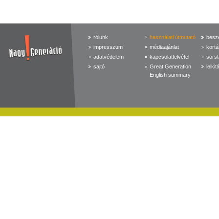
rólunk
használati útmutató
beszé
impresszum
médiaajánlat
kortá
adatvédelem
kapcsolatfelvétel
sorst
sajtó
Great Generation
lelkit
English summary