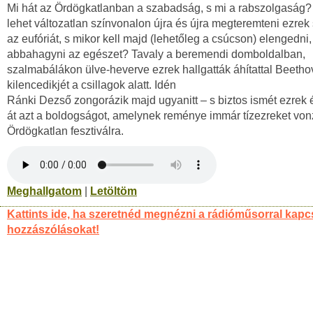
Mi hát az Ördögkatlanban a szabadság, s mi a rabszolgaság
lehet változatlan színvonalon újra és újra megteremteni ezre
az eufóriát, s mikor kell majd (lehetőleg a csúcson) elengedni,
abbahagyni az egészet? Tavaly a beremendi domboldalban,
szalmabálákon ülve-heverve ezrek hallgatták áhítattal Beeth
kilencedikjét a csillagok alatt. Idén
Ránki Dezső zongorázik majd ugyanitt – s biztos ismét ezrek 
át azt a boldogságot, amelynek reménye immár tízezreket von
Ördögkatlan fesztiválra.
Meghallgatom
|
Letöltöm
Kattints ide, ha szeretnéd megnézni a rádióműsorral kapc
hozzászólásokat!