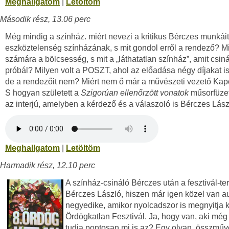
Meghallgatom
|
Letöltöm
Második rész, 13.06 perc
Még mindig a színház. miért nevezi a kritikus Bérczes munkáit
eszköztelenség színházának, s mit gondol erről a rendező? Mit
számára a bölcsesség, s mit a „láthatatlan színház”, amit csiná
próbál? Milyen volt a POSZT, ahol az előadása négy díjakat is
de a rendezőit nem? Miért nem ő már a művészeti vezető Ka
S hogyan született a
Szigorúan ellenőrzött vonatok
műsorfüze
az interjú, amelyben a kérdező és a válaszoló is Bérczes Lás
Meghallgatom
|
Letöltöm
Harmadik rész, 12.10 perc
A színház-csináló Bérczes után a fesztivál-te
Bérczes László, hiszen már igen közel van a
negyedike, amikor nyolcadszor is megnyitja k
Ördögkatlan Fesztivál. Ja, hogy van, aki mé
tudja pontosan mi is az? Egy olyan, összműv