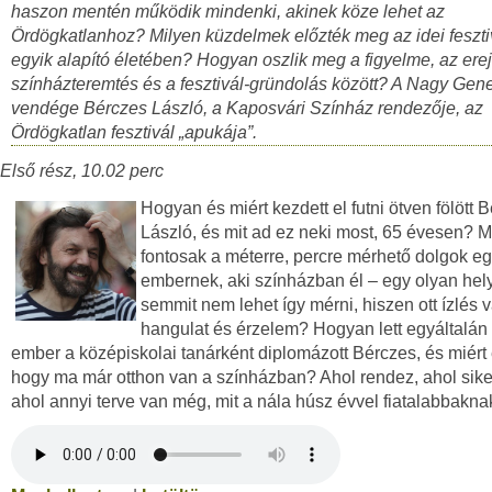
haszon mentén működik mindenki, akinek köze lehet az
Ördögkatlanhoz? Milyen küzdelmek előzték meg az idei feszti
egyik alapító életében? Hogyan oszlik meg a figyelme, az ere
színházteremtés és a fesztivál-gründolás között? A Nagy Gen
vendége Bérczes László, a Kaposvári Színház rendezője, az
Ördögkatlan fesztivál „apukája”.
Első rész, 10.02 perc
Hogyan és miért kezdett el futni ötven fölött 
László, és mit ad ez neki most, 65 évesen? M
fontosak a méterre, percre mérhető dolgok e
embernek, aki színházban él ­– egy olyan hel
semmit nem lehet így mérni, hiszen ott ízlés 
hangulat és érzelem? Hogyan lett egyáltalán
ember a középiskolai tanárként diplomázott Bérczes, és miért 
hogy ma már otthon van a színházban? Ahol rendez, ahol sike
ahol annyi terve van még, mit a nála húsz évvel fiatalabbakna