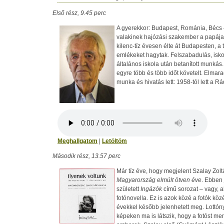
Első rész, 9.45 perc
A gyerekkor: Budapest, Románia, Bécs ­
valakinek hajózási szakember a papája
kilenc-tíz évesen élte át Budapesten, a
emlékeket hagytak. Felszabadulás, isko
általános iskola után betanított munkás
egyre több és több időt követelt. Elmara
munka és hivatás lett: 1958-tól lett a R
Meghallgatom
|
Letöltöm
Második rész, 13.57 perc
Már tíz éve, hogy megjelent Szalay Zol
Magyarország elmúlt ötven éve
. Ebben
született
Ingázók
című sorozat – vagy, 
fotónovella. Ez is azok közé a fotók köz
évekkel később jelenhetett meg. Lottón
képeken ma is látszik, hogy a fotóst me