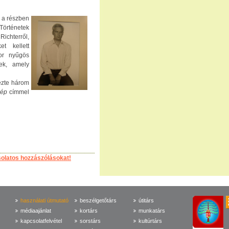
 a
részben
 Történetek
Richterről,
et kellett
or nyűgös
ek, amely
vezte három
kép
címmel
solatos hozzászólásokat!
használati útmutató
beszélgetőtárs
útitárs
médiaajánlat
kortárs
munkatárs
kapcsolatfelvétel
sorstárs
kultúrtárs