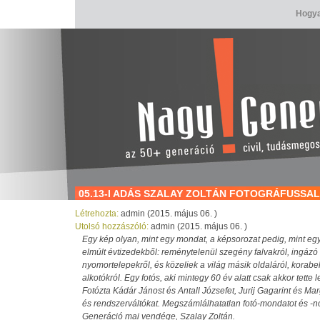
Hogya
05.13-I ADÁS SZALAY ZOLTÁN FOTOGRÁFUSSAL
Létrehozta:
admin (2015. május 06. )
Utolsó hozzászóló:
admin (2015. május 06. )
Egy kép olyan, mint egy mondat, a képsorozat pedig, mint egy
elmúlt évtizedekből: reménytelenül szegény falvakról, ingázó b
nyomortelepekről, és közeliek a világ másik oldaláról, korabeli
alkotókról. Egy fotós, aki mintegy 60 év alatt csak akkor tette l
Fotózta Kádár Jánost és Antall Józsefet, Jurij Gagarint és Mar
és rendszerváltókat. Megszámlálhatatlan fotó-mondatot és -n
Generáció mai vendége, Szalay Zoltán.