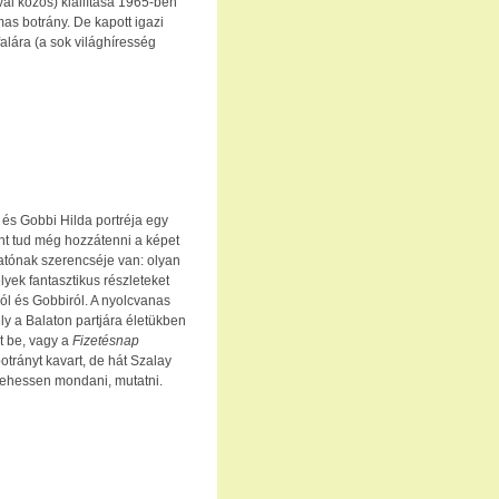
al közös) kiállítása 1965-ben
mas botrány. De kapott igazi
falára (a sok világhíresség
és Gobbi Hilda portréja egy
t tud még hozzátenni a képet
gatónak szerencséje van: olyan
yek fantasztikus részleteket
ról és Gobbiról. A nyolcvanas
ly a Balaton partjára életükben
t be, vagy a
Fizetésnap
trányt kavart, de hát Szalay
t lehessen mondani, mutatni.