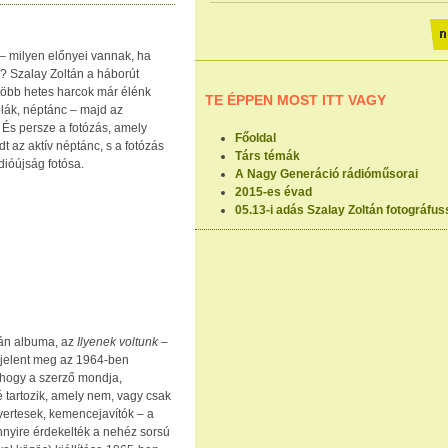
– milyen előnyei vannak, ha
? Szalay Zoltán a háborút
 több hetes harcok már élénk
TE ÉPPEN MOST ITT VAGY
lák, néptánc – majd az
. És persze a fotózás, amely
Főoldal
dt az aktív néptánc, s a fotózás
Társ témák
ádióújság fotósa.
A Nagy Generáció rádióműsorai
2015-es évad
05.13-i adás Szalay Zoltán fotográfus
tán albuma, az
Ilyenek voltunk –
 jelent meg az 1964-ben
ahogy a szerző mondja,
é tartozik, amely nem, vagy csak
yertesek, kemencejavítók – a
nnyire érdekelték a nehéz sorsú