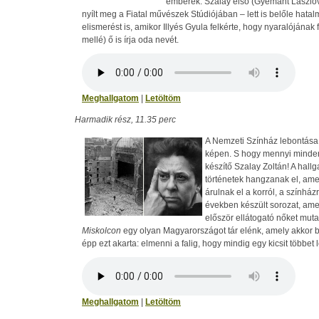
emberek. Szalay első (Gyémánt Lászlóv
nyílt meg a Fiatal művészek Stúdiójában ­– lett is belőle hatal
elismerést is, amikor Illyés Gyula felkérte, hogy nyaralójának 
mellé) ő is írja oda nevét.
Meghallgatom
|
Letöltöm
Harmadik rész, 11.35 perc
A Nemzeti Színház lebontása 
képen. S hogy mennyi minden
készítő Szalay Zoltán! A hall
történetek hangzanak el, amel
árulnak el a korról, a színház
években készült sorozat, ame
először ellátogató nőket muta
Miskolcon
egy olyan Magyarországot tár elénk, amely akkor bo
épp ezt akarta: elmenni a falig, hogy mindig egy kicsit többe
Meghallgatom
|
Letöltöm