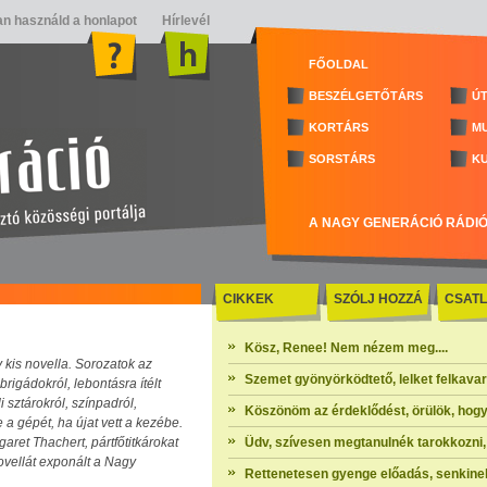
n használd a honlapot
Hírlevél
FŐOLDAL
BESZÉLGETŐTÁRS
ÚT
KORTÁRS
M
SORSTÁRS
K
A NAGY GENERÁCIÓ RÁDI
CIKKEK
SZÓLJ HOZZÁ
CSATL
Kösz, Renee! Nem nézem meg....
 kis novella. Sorozatok az
Szemet gyönyörködtető, lelket felkavaró 
rigádokról, lebontásra ítélt
 sztárokról, színpadról,
Köszönöm az érdeklődést, örülök, hogy
e a gépét, ha újat vett a kezébe.
garet Thachert, pártfőtitkárokat
Üdv, szívesen megtanulnék tarokkozni, 
ovellát exponált a Nagy
Rettenetesen gyenge előadás, senkinek