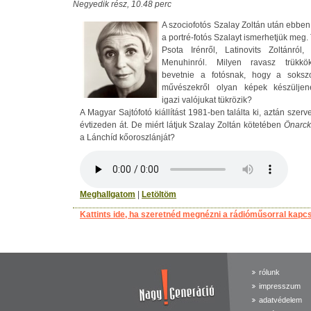
Negyedik rész, 10.48 perc
A szociofotós Szalay Zoltán után ebben
a portré-fotós Szalayt ismerhetjük meg.
Psota Irénről, Latinovits Zoltánról, 
Menuhinról. Milyen ravasz trükkök
bevetnie a fotósnak, hogy a soksz
művészekről olyan képek készüljen
igazi valójukat tükrözik?
A Magyar Sajtófotó kiállítást 1981-ben találta ki, aztán szer
évtizeden át. De miért látjuk Szalay Zoltán kötetében
Önarc
a Lánchíd kőoroszlánját?
Meghallgatom
|
Letöltöm
Kattints ide, ha szeretnéd megnézni a rádióműsorral kapc
rólunk
impresszum
adatvédelem