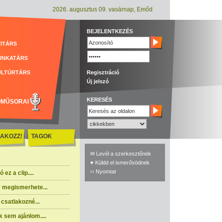
2026. augusztus 09. vasárnap, Emőd
BEJELENTKEZÉS
ITÁRS
UNKATÁRS
ULTÚRTÁRS
Regisztráció
Új jelszó
KERESÉS
ÓMŰSORAI
AKOZZ!
TAGOK
✉ Levél a szerkesztőnek
♥ Küldd el ismerősödnek
›› Nyomtat
ez a clip....
 megismerhete...
csatlakozné...
 sem ajánlom....