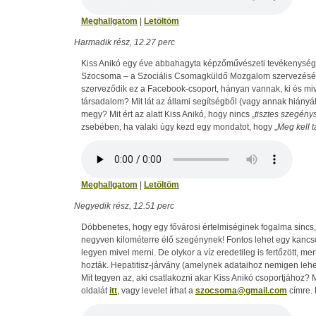
Meghallgatom
|
Letöltöm
Harmadik rész, 12.27 perc
Kiss Anikó egy éve abbahagyta képzőművészeti tevékenységé
Szocsoma – a Szociális Csomagküldő Mozgalom szervezésé
szerveződik ez a Facebook-csoport, hányan vannak, ki és miv
társadalom? Mit lát az állami segítségből (vagy annak hiányáb
megy? Mit ért az alatt Kiss Anikó, hogy nincs „
tisztes szegény
zsebében, ha valaki úgy kezd egy mondatot, hogy „
Meg kell 
Meghallgatom
|
Letöltöm
Negyedik rész, 12.51 perc
Döbbenetes, hogy egy fővárosi értelmiséginek fogalma sincs,
negyven kilométerre élő szegénynek! Fontos lehet egy kancsó
legyen mivel merni. De olykor a víz eredetileg is fertőzött, mert
hozták. Hepatitisz-járvány (amelynek adataihoz nemigen lehet
Mit tegyen az, aki csatlakozni akar Kiss Anikó csoportjához?
oldalát
itt
, vagy levelet írhat a
szocsoma@gmail.com
címre. 