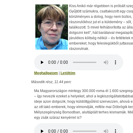
Kiss Anikó már régebben is próbált sz
Gyűjtött számukra, csatlakozott egy csop
körülményes a dolog, hogy nem biztos,
rászorulókhoz jut el a küldemény – sőt,
találkozott. S mivel felháborította az ál
dolgozni kell”, hát barátaival megalapíto
járulékos költség nélkül – és feltételek 
embereket, hogy feleslegükből juttassa
rászorulnak.
Meghallgatom
|
Letöltöm
Második rész, 11.44 perc
Ma Magyarországon mintegy 300.000 roma él 1.600 szegreg
– így nevezik ezeket a helyeket, ahol a legkiszolgáltatottabb
ideje azon dolgozik, hogy küldöttgyűlést szervezzen, ahová e
az ott lakó emberek, hogy elmondják, miféle mai Döbrögik kes
Mélyszegénység Borsodban, alultáplált terhes kismamák. Miér
egy zsák száraz kenyérrel is?