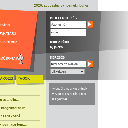
2026. augusztus 07. péntek, Ibolya
BEJELENTKEZÉS
ITÁRS
UNKATÁRS
ULTÚRTÁRS
Regisztráció
Új jelszó
KERESÉS
ÓMŰSORAI
AKOZZ!
TAGOK
✉ Levél a szerkesztőnek
♥ Küldd el ismerősödnek
›› Nyomtat
ez a clip....
 megismerhete...
csatlakozné...
 sem ajánlom....