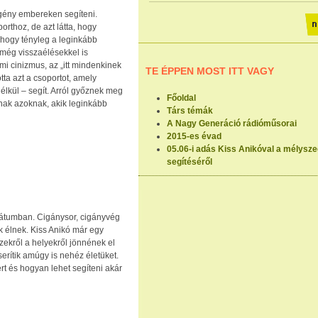
egény embereken segíteni.
orthoz, de azt látta, hogy
 hogy tényleg a leginkább
 még visszaélésekkel is
lami cinizmus, az „itt mindenkinek
TE ÉPPEN MOST ITT VAGY
tta azt a csoportot, amely
nélkül – segít. Arról győznek meg
Főoldal
nak azoknak, akik leginkább
Társ témák
A Nagy Generáció rádióműsorai
2015-es évad
05.06-i adás Kiss Anikóval a mélys
segítéséről
átumban. Cigánysor, cigányvég
ak élnek. Kiss Anikó már egy
zekről a helyekről jönnének el
erítik amúgy is nehéz életüket.
t és hogyan lehet segíteni akár