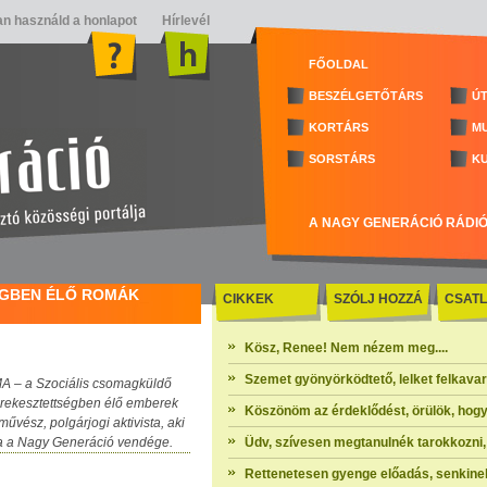
n használd a honlapot
Hírlevél
FŐOLDAL
BESZÉLGETŐTÁRS
ÚT
KORTÁRS
M
SORSTÁRS
K
A NAGY GENERÁCIÓ RÁDI
SÉGBEN ÉLŐ ROMÁK
CIKKEK
SZÓLJ HOZZÁ
CSATL
Kösz, Renee! Nem nézem meg....
Szemet gyönyörködtető, lelket felkavaró 
MA – a Szociális csomagküldő
kirekesztettségben élő emberek
Köszönöm az érdeklődést, örülök, hogy
űvész, polgárjogi aktivista, aki
 ma a Nagy Generáció vendége.
Üdv, szívesen megtanulnék tarokkozni, 
Rettenetesen gyenge előadás, senkinek