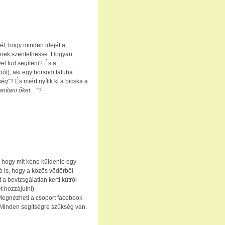
t, hogy minden idejét a
nek szentelhesse. Hogyan
el tud segíteni? És a
ól), aki egy borsodi faluba
ség
”? És miért nyílik ki a bicska a
tanítani őket…
”?
 hogy mit kéne küldenie egy
 is, hogy a közös vödörből
 a bevizsgálatlan kerti kútról
 hozzájutni).
 Megnézheti a csoport facebook-
Minden segítségre szükség van.