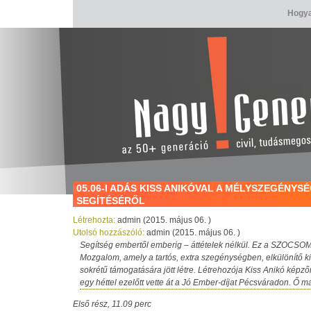
Hogya
05.06-I ADÁS KISS ANIKÓVAL A MÉLYSZEGÉNY
SEGÍTÉSÉRŐL
Létrehozta:
admin (2015. május 06. )
Utolsó hozzászóló:
admin (2015. május 06. )
Segítség embertől emberig – áttételek nélkül. Ez a SZOCSO
Mozgalom, amely a tartós, extra szegénységben, elkülönítő 
sokrétű támogatására jött létre. Létrehozója Kiss Anikó képzőm
egy héttel ezelőtt vette át a Jó Ember-díjat Pécsváradon. Ő
Első rész, 11.09 perc