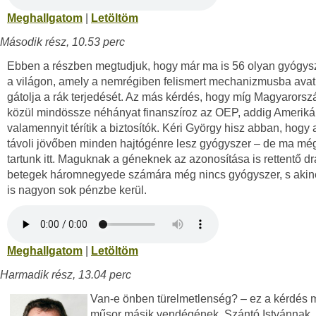
Meghallgatom
|
Letöltöm
Második rész, 10.53 perc
Ebben a részben megtudjuk, hogy már ma is 56 olyan gyógysz
a világon, amely a nemrégiben felismert mechanizmusba ava
gátolja a rák terjedését. Az más kérdés, hogy míg Magyarors
közül mindössze néhányat finanszíroz az OEP, addig Amerik
valamennyit térítik a biztosítók. Kéri György hisz abban, hogy 
távoli jövőben minden hajtógénre lesz gyógyszer ­– de ma m
tartunk itt. Maguknak a géneknek az azonosítása is rettentő dr
betegek háromnegyede számára még nincs gyógyszer, s akin
is nagyon sok pénzbe kerül.
Meghallgatom
|
Letöltöm
Harmadik rész, 13.04 perc
Van-e önben türelmetlenség? ­– ez a kérdés 
műsor másik vendégének, Szántó Istvánnak,