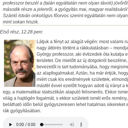
professzor beszél a (talán egyáltalán nem olyan távoli) jövőrő
második része a jelenről, a gyógyítás mai, magyar realitásáról
Szántó István onkológus főorvos szerint egyáltalán nem olyan
mint sokan hiszik.
Első rész, 12.28 perc
Látjuk a fényt az alagút végén: most valami 
nagy áttörés történt a rákkutatásban – mondja
György professzor, aki évtizedek óta kutatja e
területet. De mielőtt az új dolgokról beszélne
bevezetőt is tart tudományába, hogy megism
az alapfogalmakat. Aztán, ha már értjük, hog
miért csak kis eredmények születtek, elmond
másfél évvel ezelőtt hogyan adott új irányt a
egy, a matematikai statisztikán alapuló felismerés. Ekkor ism
világ a hajtógén fogalmát, s ekkor született ismét erős remény
belátható időn belül gyógyszeresen lehet hatalmas sikereket e
rák gyógyításában.