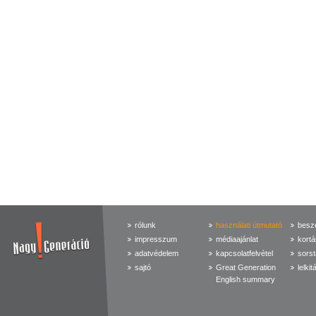
rólunk
használati útmutató
beszé
impresszum
médiaajánlat
kortá
adatvédelem
kapcsolatfelvétel
sorst
sajtó
Great Generation
lelkit
English summary