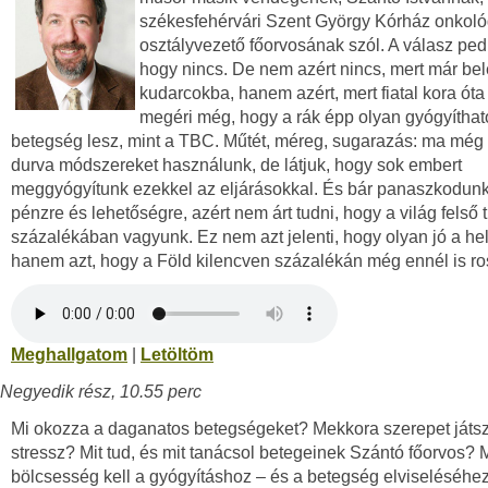
székesfehérvári Szent György Kórház onkol
osztályvezető főorvosának szól. A válasz ped
hogy nincs. De nem azért nincs, mert már bel
kudarcokba, hanem azért, mert fiatal kora óta 
megéri még, hogy a rák épp olyan gyógyíthat
betegség lesz, mint a TBC. Műtét, méreg, sugarazás: ma mé
durva módszereket használunk, de látjuk, hogy sok embert
meggyógyítunk ezekkel az eljárásokkal. És bár panaszkodun
pénzre és lehetőségre, azért nem árt tudni, hogy a világ felső t
százalékában vagyunk. Ez nem azt jelenti, hogy olyan jó a hel
hanem azt, hogy a Föld kilencven százalékán még ennél is r
Meghallgatom
|
Letöltöm
Negyedik rész, 10.55 perc
Mi okozza a daganatos betegségeket? Mekkora szerepet játsz
stressz? Mit tud, és mit tanácsol betegeinek Szántó főorvos?
bölcsesség kell a gyógyításhoz – és a betegség elviseléséhez