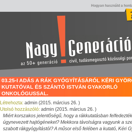
Hogyan használd a honl
03.25-I ADÁS A RÁK GYÓGYÍTÁSÁRÓL KÉRI GYÖ
KUTATÓVAL ÉS SZÁNTÓ ISTVÁN GYAKORLÓ
ONKOLÓGUSSAL.
Létrehozta:
admin (2015. március 26. )
Utolsó hozzászóló:
admin (2015. március 26. )
Miért korszakos jelentőségű, hogy a rákkutatásban felfedezté
úgynevezett hajtógéneket? Mekkora távolságra vagyunk a sz
szabott rákgyógyítástól? A műsor első felében a kutató, Kéri 